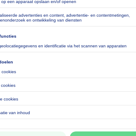
especificeerd
04-0000571119-01-8
 CO₂/m²
 kWh/jaar
especificeerd
especificeerd