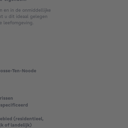
 en in de onmiddellijke
kt u dit ideaal gelegen
 leefomgeving.
echts 5 wooneenheden,
ing en lage
oordeel, zowel voor eigen
oop of een stabiele
Josse-Ten-Noode
appartement uit een
en slaapkamer en een
rissen
especificeerd
ping vervolledigt het
e ruimte.
bied (residentieel,
jk of landelijk)