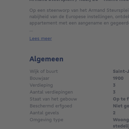
Op een steenworp van het Armand Steursplein
nabijheid van de Europese instellingen, ontde
appartement met een aangename en gegeerde
...
Gelegen in een kleine mede-eigendom van sl
lees meer
zonder lift, geniet het van een rustige omgev
gemeenschappelijke kosten — een waardevol v
bewoning als voor een zorgeloze investering.
Algemeen
Een ideale opportuniteit voor een eerste aank
Wijk of buurt
Saint-
vastgoedinvestering.
Bouwjaar
1900
Verdieping
3
Gelegen op de derde verdieping bestaat het 
Aantal verdiepingen
3
inkomhal, een leefruimte met open keuken, e
badkamer.
Staat van het gebouw
Op te f
Beschermd erfgoed
Niet g
Een bureauruimte ingericht in de zolderverdie
Aantal gevels
2
geheel, ideaal voor telewerk of als polyvalent
Omgeving type
Woonge
stedeli