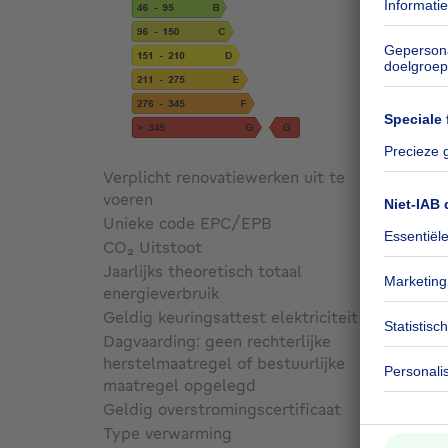
Verplicht renovatiewerken uit te
voeren
Niet g
Unieke code EPC/EPB
202007
CO₂ Uitstoot
393 kg
Jaarlijks theoretisch totaal
energieverbruik
108595
Geldig keuringsattest elektriciteit
Ja
Dagvaarding: geen rechterlijke
herstelmaatregel of bestuurlijke
maatregel opgelegd
Niet g
Geldig overstromingscertificaat
Niet g
Type verwarming
Gas