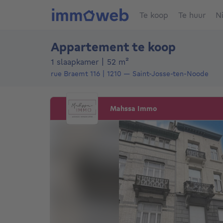
Te koop
Te huur
N
Appartement te koop
vierkante meters
1 slaapkamer
|
52
m²
rue Braemt 116
1210
—
Saint-Josse-ten-Noode
Mahssa Immo