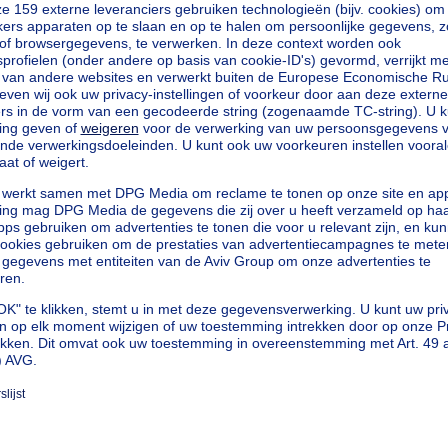
kilowattuur per vierkante meters
Wh/m²