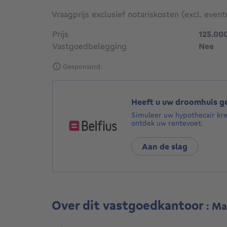
Vraagprijs exclusief notariskosten (excl. event
Prijs
125.00
Vastgoedbelegging
Nee
Gesponsord
Heeft u uw droomhuis 
Simuleer uw hypothecair kr
ontdek uw rentevoet.
Aan de slag
Over dit vastgoedkantoor
: M