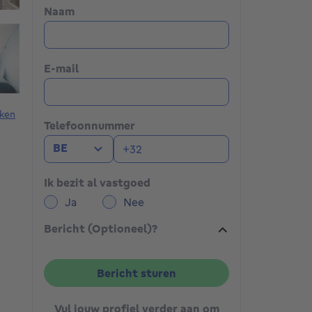
Naam
E-mail
ken
Telefoonnummer
BE
Ik bezit al vastgoed
Ja
Nee
Bericht (Optioneel)?
Bericht sturen
Vul jouw profiel verder aan om