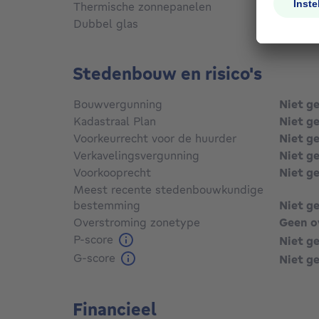
Thermische zonnepanelen
Nee
Dubbel glas
Ja
Stedenbouw en risico's
Bouwvergunning
Niet g
Kadastraal Plan
Niet g
Voorkeurrecht voor de huurder
Niet g
Verkavelingsvergunning
Niet g
Voorkooprecht
Niet g
Meest recente stedenbouwkundige
bestemming
Niet g
Overstroming zonetype
Geen o
P-score
Niet g
G-score
Niet g
Financieel