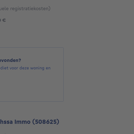
uele registratiekosten)
125000 €
0 €
gevonden?
ediet voor deze woning en
ahssa Immo
(508625)