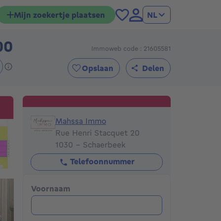
Mijn zoekertje plaatsen
NL
00
Immoweb code : 21605581
125000€
Opslaan
Delen
Mahssa Immo
Mahssa Immo
Rue Henri Stacquet 20
1030 - Schaerbeek
Telefoonnummer
Voornaam