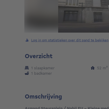
Log in om statistieken over dit pand te bekijken
Overzicht
1 slaapkamer
52
m²
1 badkamer
Omschrijving
Armand Steursplein / Nabij EU – Kleine me