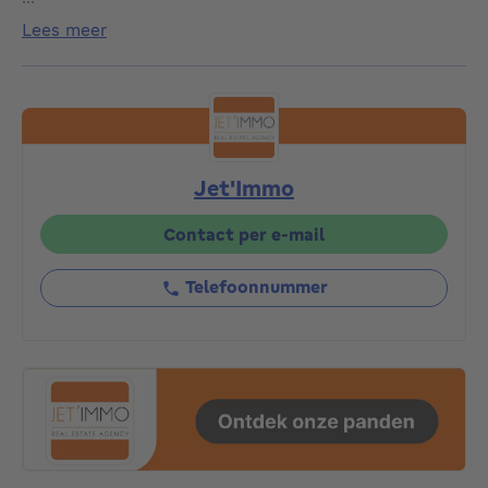
lees meer
Dit nieuwe appartement is gelegen in een recent
gebouwd luxe gebouw en valt op door zijn lichtinval,
moderne afwerking en rustige omgeving, terwijl het
toch dicht bij het openbaar vervoer, winkels en
Europese instellingen ligt.
Jet'Immo
Het bestaat uit:
Een lichte woonkamer van ±30 m² met toegang tot
Contact per e-mail
een ruim terras van ±20 m²
Een volledig uitgeruste open keuken
Telefoonnummer
3 slaapkamers (15,5 m² – 10 m² – 9,8 m²) met elk
toegang tot het terras
2 moderne doucheruimtes, waarvan één grenzend aan
de hoofdslaapkamer
Een wasruimte met opbergruimte
EPB: C – Elektriciteit conform
Fietsenstalling in het gebouw