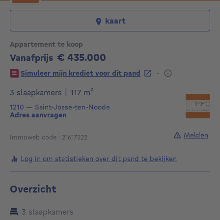
kaart
Appartement te koop
€ 435.000
Vanafprijs
435000€
-
Simuleer mijn krediet voor dit pand
vierkante meters
3 slaapkamers
|
117
m²
1210
—
Saint-Josse-ten-Noode
Adres aanvragen
Melden
Immoweb code : 21617222
Log in om statistieken over dit pand te bekijken
Overzicht
3 slaapkamers