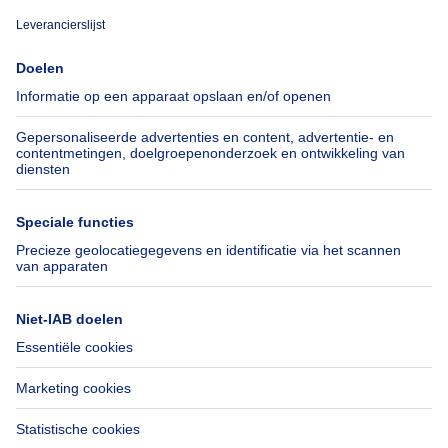
Over
Tools
Immoweb
Schat mijn eigendom
Pers
Hypothecair krediet met
Belfius
Jobs
Verzekeringen
Axel Springer Group
Verhuis checklist
SeLoger.com
Immowelt.de
Hulp
Volg ons
Veelgestelde vragen
Immoweb Blog
Fraude
Facebook
Toegankelijkheid
X
Contacteer ons
LinkedIn
Immoweb SA © 2026 - Alle rechten voorbehouden