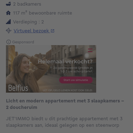
2 badkamers
vierkante meters
117
m²
bewoonbare ruimte
Verdieping : 2
Virtueel bezoek
Gesponsord
Licht en modern appartement met 3 slaapkamers -
2 doucheruim
JET'IMMO biedt u dit prachtige appartement met 3
slaapkamers aan, ideaal gelegen op een steenworp
afstand van Madou en de Europese wijk.
...