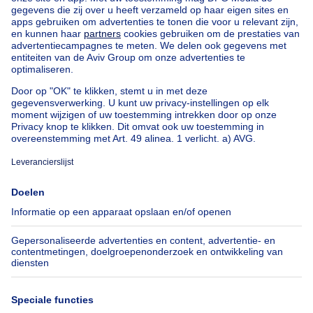
Huis te koop Luxemburg
Huis te koop Nederland
Goedkoop vastgoed
Goedkoop huis te koop
Goedkope appartementen te huur
Onze huurwoningen met slaapkamers
Appartement te koop met 3 slaapkamers Oostende
Huis te koop met 3 slaapkamers Stene
Huis te koop met 3 slaapkamers Deurne
Over
Tools
Immoweb
Schat mijn eigendom
Pers
Hypothecair krediet met
Belfius
Jobs
Verzekeringen
Axel Springer Group
Verhuis checklist
SeLoger.com
Immowelt.de