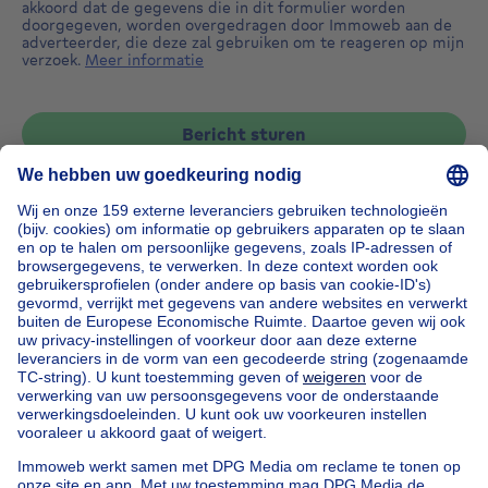
akkoord dat de gegevens die in dit formulier worden
doorgegeven, worden overgedragen door Immoweb aan de
adverteerder, die deze zal gebruiken om te reageren op mijn
verzoek.
Meer informatie
Bericht sturen
Home
België
Brussel (provincie)
Brussel (arrondissement)
Kopen uw appartement in Watermael-boitsfort
Onze huizen buiten België
Huis te koop Frankrijk
Huis te koop Spanje
Huis te koop Italië