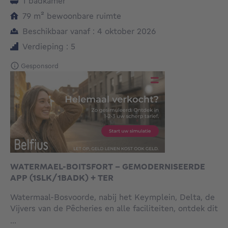
1 badkamer
vierkante meters
79
m²
bewoonbare ruimte
Beschikbaar vanaf : 4 oktober 2026
Verdieping : 5
Gesponsord
WATERMAEL-BOITSFORT - GEMODERNISEERDE
APP (1SLK/1BADK) + TER
Watermaal-Bosvoorde, nabij het Keymplein, Delta, de
Vijvers van de Pêcheries en alle faciliteiten, ontdek dit
APPARTEMENT (1SLK/1BDK) van 79 m² (volgens
...