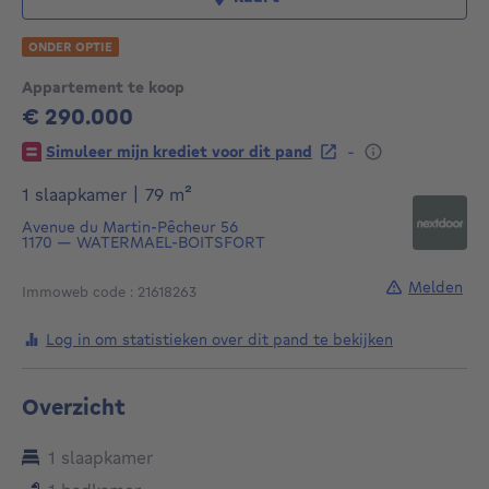
ONDER OPTIE
Appartement te koop
€ 290.000
290000€
-
Simuleer mijn krediet voor dit pand
vierkante meters
1 slaapkamer
|
79
m²
Avenue du Martin-Pêcheur 56
1170
—
WATERMAEL-BOITSFORT
Melden
Immoweb code : 21618263
Log in om statistieken over dit pand te bekijken
Overzicht
1 slaapkamer