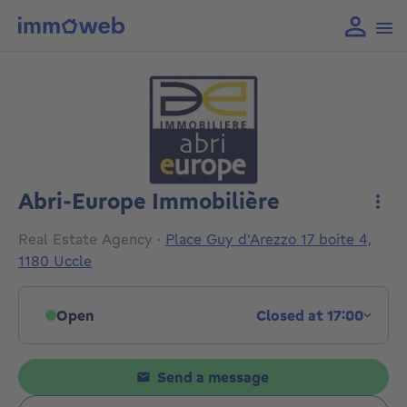
Abri-Europe Immobilière
More
Real Estate Agency
·
Place Guy d'Arezzo 17 boite 4,
1180 Uccle
Open
Closed at 17:00
Click to display opening hours
Send a message