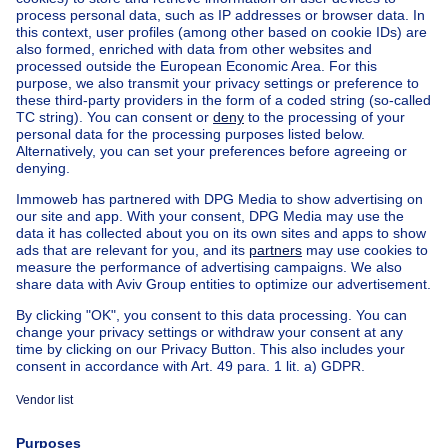
Home
Real estate agencies
Real estate agencies in Uccle
*offre soumise à conditions
Abri-Europe Immobilière
House out of Belgium
House for sale France
House for sale Spain
House for sale Italy
House for sale Luxembourg
House for sale Netherlands
Our cheap properties
Cheap houses for sale
Cheap apartments for rent
About
Tools
Immoweb
Estimate my property
Press
Mortgage credit with Belfius