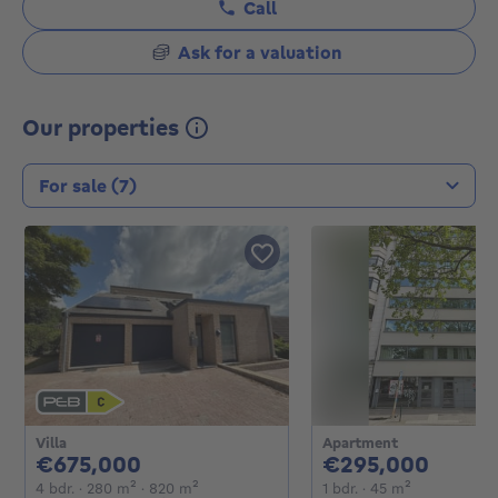
Call
Ask for a valuation
Our properties
Transaction type
Villa
Apartment
675000€
2950
€675,000
€295,000
4 bedrooms
square meters
square meters
1 bedroom
square mete
4 bdr.
· 280
m²
· 820
m²
1 bdr.
· 45
m²