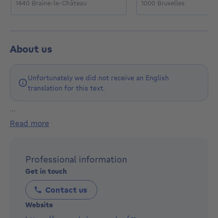
1440 Braine-le-Château
1000 Bruxelles
About us
Unfortunately we did not receive an English
translation for this text.
...
DES PROFESSIONNELS DE L'IMMOBILIER A VOTRE
read more
SERVICE DEPUIS 1988!
HONORAIRES A PARTIR DE 2%*
Professional information
SPECIALISTES DE L'IMMOBILIER DEPUIS 1988,
Get in touch
NOUS TRAVAILLONS SUR TOUT BRUXELLES, MAIS
AUSSI EN BRABANT WALLON ET BRABANT
Contact us
FLAMAND.
Website