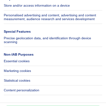
Jobs
Insurances
Axel Springer Group
SeLoger.com
Immowelt.de
Help
Follow Us
FAQ
Facebook
Fraud
X
Accessibility
LinkedIn
Contact us
Immoweb SA © 2026 - All rights reserved
Terms of use
Cookie settings
Privacy
Ranking rules
3044 -