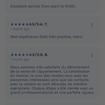
More ac
Excellent service from start to finish.
4.9/5
·
A. T.
1 month ago
More ac
Mon expérience était très positive, merci.
4.5/5
·
R. B.
1 month ago
More ac
Nous sommes très satisfaits du déroulement
de la vente de l’appartement. La constitution
du dossier, le suivi des rendez-vous avec les
personnes intéressées ainsi que les contacts
avec le notaire se sont déroulés de manière
exemplaire. Chaque étape a été menée avec un
grand professionnalisme et une parfaite rigueur.