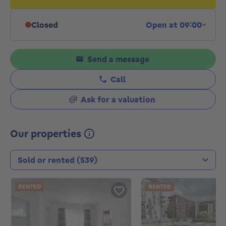
Closed
Open at 09:00
Click to display opening hours
Send a message
Call
Ask for a valuation
Our properties
Transaction type
RENTED
RENTED