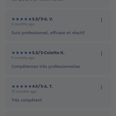
5.0/5
·
G. V.
9 months ago
More ac
Suivi professionnel, efficace et réactif
5.0/5
·
Colette K.
9 months ago
More ac
Compétences très professionnelles
4.9/5
·
A. T.
10 months ago
More ac
Très compétent