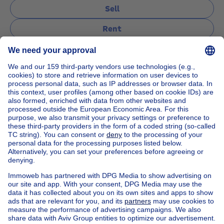
Sell
Rent
Manage
Ask a question
Home
Real estate agencies
Real estate agencies in Woluwe-st-lambert
Expertissimmo Woluwe
House out of Belgium
House for sale France
House for sale Spain
House for sale Italy
House for sale Luxembourg
House for sale Netherlands
Our cheap properties
Cheap houses for sale
Cheap apartments for rent