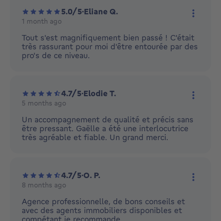
5.0/5
·
Eliane Q.
1 month ago
More ac
Tout s'est magnifiquement bien passé ! C'était
très rassurant pour moi d'être entourée par des
pro's de ce niveau.
4.7/5
·
Elodie T.
5 months ago
More ac
Un accompagnement de qualité et précis sans
être pressant. Gaëlle a été une interlocutrice
très agréable et fiable. Un grand merci.
4.7/5
·
O. P.
8 months ago
More ac
Agence professionnelle, de bons conseils et
avec des agents immobiliers disponibles et
compétant je recommande