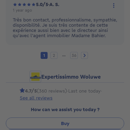
5.0/5
·
A. S.
1 year ago
More ac
Très bon contact, professionnalisme, sympathie,
disponibilité. Je suis très contente de cette
expérience aussi bien avec le directeur ainsi
qu'avec l'agent immobilier Madame Bahier.
Current page
Page 2
Page 36
Next page
...
1
2
36
Expertissimmo Woluwe
4.7/5
(360 reviews)
·
Last one today
·
See all reviews
How can we assist you today ?
Buy