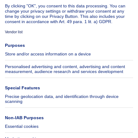
About
Tools
Immoweb
Estimate my property
Press
Mortgage credit with Belfius
Jobs
Insurances
Axel Springer Group
SeLoger.com
Immowelt.de
Help
Follow Us
FAQ
Facebook
Fraud
X
Accessibility
LinkedIn
Contact us