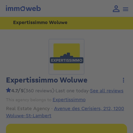
Expertissimmo Woluwe
Expertissimmo Woluwe
More
4.7/5
(360 reviews)
·
Last one today
·
See all reviews
Expertissimmo
This agency belongs to
Real Estate Agency
·
Avenue des Cerisiers, 212, 1200
Woluwe-St-Lambert