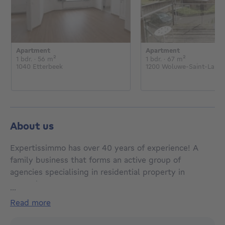
Apartment
Apartment
1 bedroom
square meters
1 bedroom
square mete
1 bdr.
· 56
m²
1 bdr.
· 67
m²
1040 Etterbeek
1200 Woluwe-Saint-Lamb
About us
Expertissimmo has over 40 years of experience! A
family business that forms an active group of
agencies specialising in residential property in
Brussels.
...
read more
Sales, rentals and property management hold no
secrets for our teams! From flats to buildings and