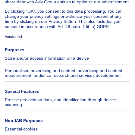
Cheap apartments for rent
About
Tools
Immoweb
Estimate my property
Press
Mortgage credit with Belfius
Jobs
Insurances
Axel Springer Group
SeLoger.com
Immowelt.de
Help
Follow Us
FAQ
Facebook
Fraud
X
Accessibility
LinkedIn