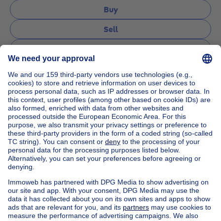
Buy
Sell
Rent
Manage
Ask a question
Home
Real estate agencies
Real estate agencies in Laeken
Just IMMO
House out of Belgium
House for sale France
House for sale Spain
House for sale Italy
House for sale Luxembourg
House for sale Netherlands
Our cheap properties
Cheap houses for sale