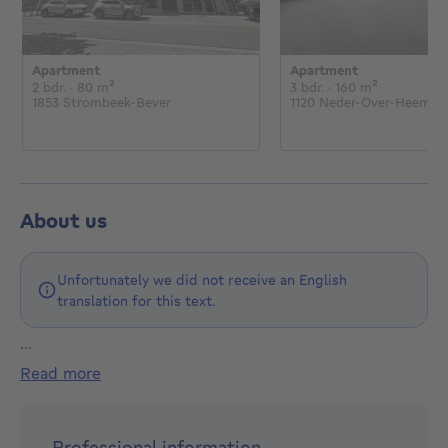
Apartment
Apartment
€
€
2 bedrooms
square meters
3 bedrooms
square met
2 bdr.
· 80
m²
3 bdr.
· 160
m²
1853 Strombeek-Bever
1120 Neder-Over-Heembe
About us
Unfortunately we did not receive an English
translation for this text.
...
Pourquoi devriez-vous nous confier la vente ou la
read more
location de votre bien immobilier ?
Notre équipe de professionnels s’engage à vous offrir
Professional information