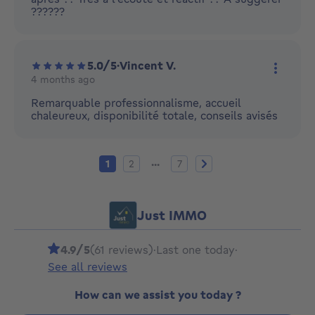
??????
5.0/5
·
Vincent V.
4 months ago
More ac
Remarquable professionnalisme, accueil
chaleureux, disponibilité totale, conseils avisés
Current page
Page 2
Page 7
Next page
...
1
2
7
Just IMMO
4.9/5
(61 reviews)
·
Last one today
·
See all reviews
How can we assist you today ?