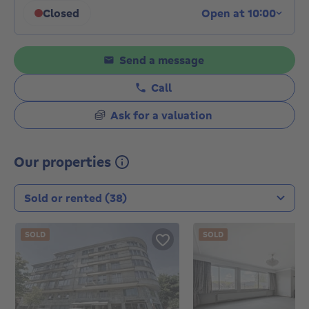
Closed
Open at 10:00
Click to display opening hours
Send a message
Call
Ask for a valuation
Our properties
Transaction type
SOLD
SOLD