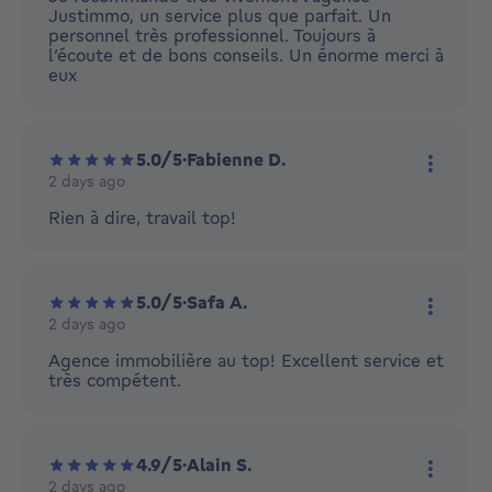
Justimmo, un service plus que parfait. Un
personnel très professionnel. Toujours à
Nous contacter :
l’écoute et de bons conseils. Un énorme merci à
Agence Just Immo
eux
Rue Dewand 60 à 1020 Bruxelles
Tel 02 268 03 33 Gsm 0489 87 67 84
5.0/5
·
Fabienne D.
2 days ago
More ac
Rien à dire, travail top!
5.0/5
·
Safa A.
2 days ago
More ac
Agence immobilière au top! Excellent service et
très compétent.
4.9/5
·
Alain S.
2 days ago