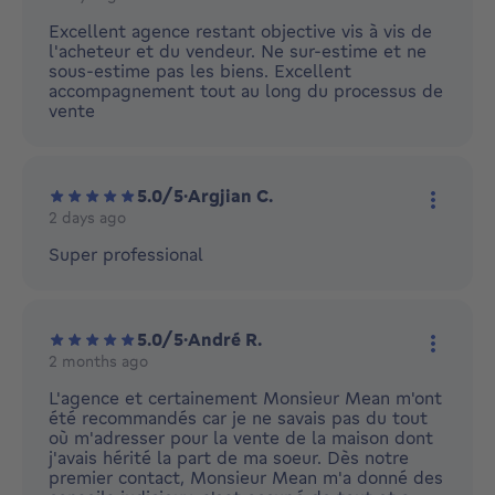
More ac
Excellent agence restant objective vis à vis de
l'acheteur et du vendeur. Ne sur-estime et ne
sous-estime pas les biens. Excellent
accompagnement tout au long du processus de
vente
5.0/5
·
Argjian C.
2 days ago
More ac
Super professional
5.0/5
·
André R.
2 months ago
More ac
L'agence et certainement Monsieur Mean m'ont
été recommandés car je ne savais pas du tout
où m'adresser pour la vente de la maison dont
j'avais hérité la part de ma soeur. Dès notre
premier contact, Monsieur Mean m'a donné des