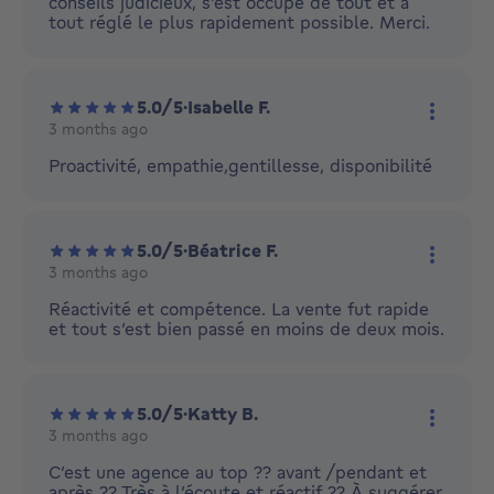
conseils judicieux, s'est occupé de tout et a
tout réglé le plus rapidement possible. Merci.
5.0/5
·
Isabelle F.
3 months ago
More ac
Proactivité, empathie,gentillesse, disponibilité
5.0/5
·
Béatrice F.
3 months ago
More ac
Réactivité et compétence. La vente fut rapide
et tout s’est bien passé en moins de deux mois.
5.0/5
·
Katty B.
3 months ago
More ac
C’est une agence au top ?? avant /pendant et
après ?? Très à l’écoute et réactif ?? À suggérer