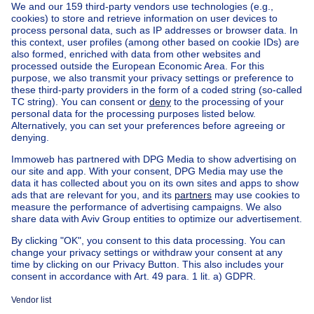
Ask a question
Home
Real estate agencies
Real estate agencies in Bruxelles
RESIDENCY
House out of Belgium
House for sale France
House for sale Spain
House for sale Italy
House for sale Luxembourg
House for sale Netherlands
Our cheap properties
Cheap houses for sale
Cheap apartments for rent
About
Tools
Immoweb
Estimate my property