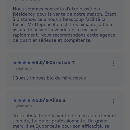
More ac
Nous sommes contents d'être passé par
Résidency pour la vente de notre maison. Étant
à distance, cela nous a beaucoup facilité la
tâche. Mr Duponcelle est très aimable, a bien
assuré le suivi et a vendu notre maison
rapidement. Nous recommandons cette agence
de quartier sérieuse et compétente.
5.0/5
·
Christian T.
1 year ago
More ac
(Quasi) impossible de faire mieux !
5.0/5
·
Alina S.
1 year ago
More ac
Très satisfaite de la vente de mon appartement
: rapide, fluide et professionnelle. Un grand
merci à M.Duponcelle pour son efficacité, sa