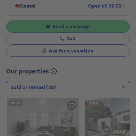
Closed
Open at 09:30
Click to display opening hours
Send a message
Call
Ask for a valuation
Our properties
Transaction type
SOLD
SOLD