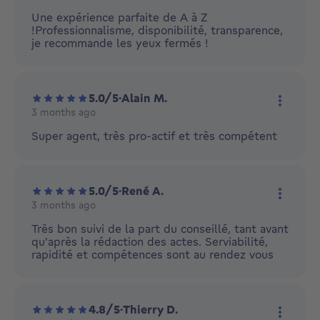
More ac
Une expérience parfaite de A à Z
!Professionnalisme, disponibilité, transparence,
je recommande les yeux fermés !
5.0/5
·
Alain M.
3 months ago
More ac
Super agent, très pro-actif et très compétent
5.0/5
·
René A.
3 months ago
More ac
Très bon suivi de la part du conseillé, tant avant
qu'après la rédaction des actes. Serviabilité,
rapidité et compétences sont au rendez vous
4.8/5
·
Thierry D.