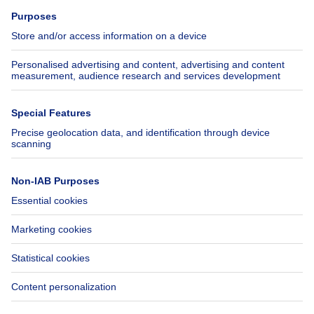
Press
Mortgage credit with Belfius
Jobs
Insurances
Axel Springer Group
SeLoger.com
Immowelt.de
Help
Follow Us
FAQ
Facebook
Fraud
X
Accessibility
LinkedIn
Contact us
Immoweb SA © 2026 - All rights reserved
Terms of use
Cookie settings
Privacy
Ranking rules