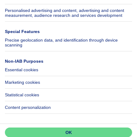
Insurances
Axel Springer Group
SeLoger.com
Immowelt.de
Help
Follow Us
FAQ
Facebook
Fraud
X
Accessibility
LinkedIn
Contact us
Immoweb SA © 2026 - All rights reserved
Terms of use
Cookie settings
Privacy
Ranking rules
3044 -
d2b95f88ad4c2e3527743d6bd81664b3a2df8b8e -