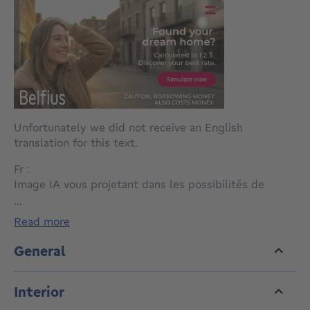
Unfortunately we did not receive an English
translation for this text.
Fr :
Image IA vous projetant dans les possibilités de
rénovations soumises a permis. Le batiment, vous
...
pourrez l'améliorer par contre, la situation même avec
read more
des millions d'euros, on ne peut pas la changer et ici,
elle est topissime. Donc vous avez tout pour en faire
General
un vrai bijou.
Interior
Vous êtes à la recherche de votre maison en pleine
foret? Ce bien répondra aux exigences les plus