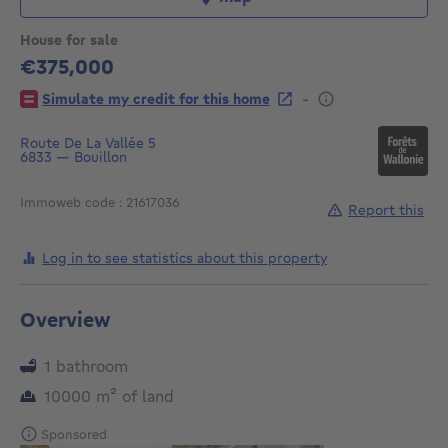
House for sale
€375,000
375000€
-
Simulate my credit for this home
Route De La Vallée 5
6833
—
Bouillon
Immoweb code : 21617036
Report this
Log in to see statistics about this property
Overview
1 bathroom
square meters
10000
m²
of land
Sponsored