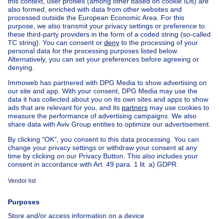
Home
Belgium
Luxembourg (province)
Neufchâteau (district)
Buy your house in Bouillon
House out of Belgium
House for sale France
House for sale Spain
House for sale Italy
House for sale Luxembourg
House for sale Netherlands
Our cheap properties
Cheap houses for sale
Cheap apartments for rent
About
Tools
Immoweb
Estimate my property
Press
Mortgage credit with Belfius
Jobs