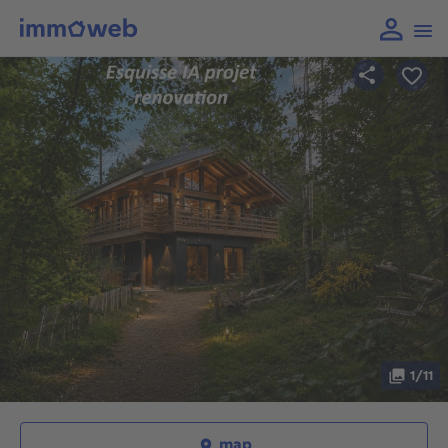
1/11
map