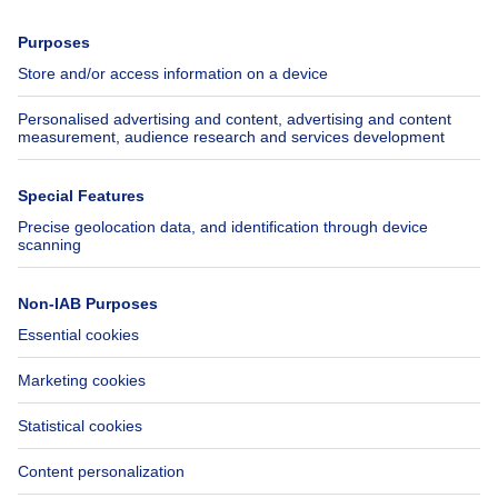
Press
Mortgage credit with Belfius
Jobs
Insurances
Axel Springer Group
SeLoger.com
Immowelt.de
Help
Follow Us
FAQ
Facebook
Fraud
X
Accessibility
LinkedIn
Contact us
Immoweb SA © 2026 - All rights reserved
Terms of use
Cookie settings
Privacy
Ranking rules