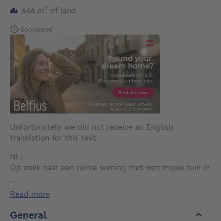
square meters
666
m²
of land
Sponsored
Unfortunately we did not receive an English
translation for this text.
Nl :
Op zoek naar een ruime woning met een mooie tuin in
een rustige omgeving? Deze open bebouwing in
...
Hoegaarden biedt u een bewoonbare oppervlakte van
read more
ca. 202 m² op een perceel van 666 m² en combineert
ruimte, licht en comfort.
General