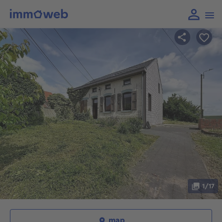
1/17
map