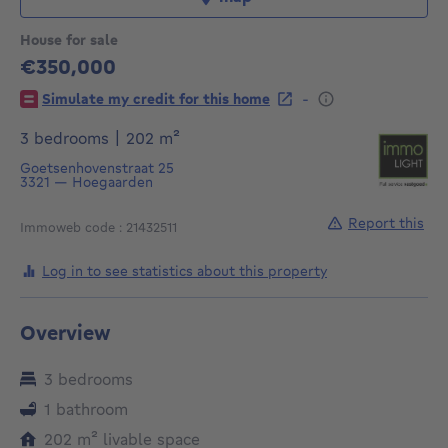
House for sale
€350,000
350000€
-
Simulate my credit for this home
square meters
3 bedrooms
|
202
m²
Goetsenhovenstraat 25
3321
—
Hoegaarden
Report this
Immoweb code : 21432511
Log in to see statistics about this property
Overview
3 bedrooms
1 bathroom
square meters
202
m²
livable space