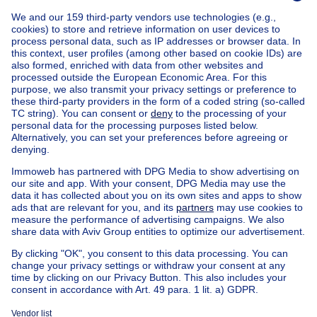
Home
Belgium
Flemish Brabant (province)
Leuven (district)
Buy your house in Hoegaarden
House out of Belgium
House for sale France
House for sale Spain
House for sale Italy
House for sale Luxembourg
House for sale Netherlands
Our cheap properties
Cheap houses for sale
Cheap apartments for rent
About
Tools
Immoweb
Estimate my property