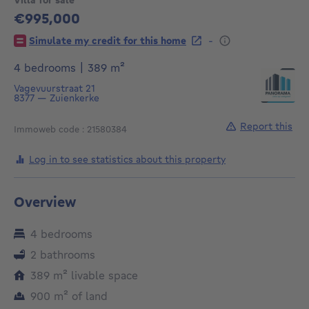
€995,000
995000€
-
Simulate my credit for this home
square meters
4 bedrooms
|
389
m²
Vagevuurstraat 21
8377
—
Zuienkerke
Report this
Immoweb code : 21580384
Log in to see statistics about this property
Overview
4 bedrooms
2 bathrooms
square meters
389
m²
livable space
square meters
900
m²
of land