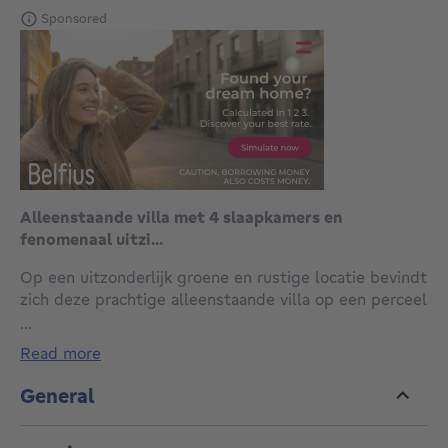
Sponsored
Alleenstaande villa met 4 slaapkamers en
fenomenaal uitzi...
Op een uitzonderlijk groene en rustige locatie bevindt
zich deze prachtige alleenstaande villa op een perceel
van maar liefst 900 m². De woning onderscheidt zich
...
door haar fenomenaal uitzicht op groen en water,
read more
afwerkingen en ruimtegevoel. Een ideale thuis voor
wie op zoek is naar rust, natuur en hedendaags
General
wooncomfort, gecombineerd met een vlotte
verbinding naar Brugge, Blankenberge en Knokke.