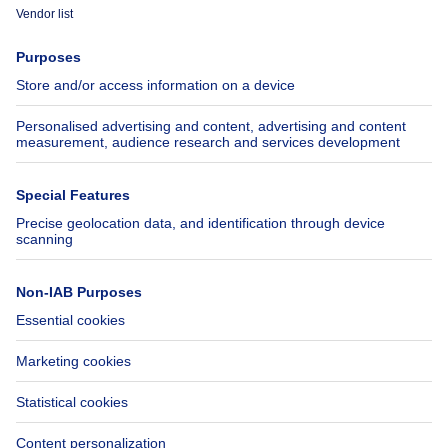
Immoweb
Estimate my property
Press
Mortgage credit with Belfius
Jobs
Insurances
Axel Springer Group
SeLoger.com
Immowelt.de
Help
Follow Us
FAQ
Facebook
Fraud
X
Accessibility
LinkedIn
Contact us
Immoweb SA © 2026 - All rights reserved
Terms of use
Cookie settings
Privacy
Ranking rules