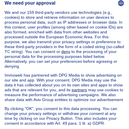
Home
Belgium
West Flanders (province)
Brugge (district)
Buy your villa in Zuienkerke
House out of Belgium
House for sale France
House for sale Spain
House for sale Italy
House for sale Luxembourg
House for sale Netherlands
Our cheap properties
Cheap houses for sale
Cheap apartments for rent
About
Tools