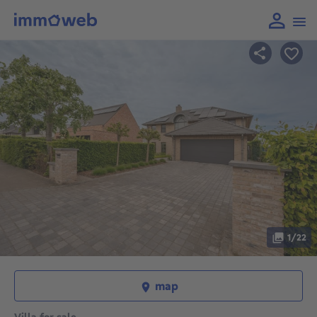
1/22
map
Villa for sale