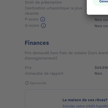
Droit de préemption
Non c
Destination urbanistique la plus
récente
P-score
Non c
G-score
Non c
Finances
Prix demandé hors frais de notaire (hors évent
d'enregistrement)
Prix
364.90
Immeuble de rapport
Non
Sponsorisé
La maison de vos rêves?
Simulez votre crédit hypoth