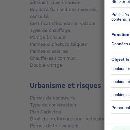
administrative imposée
Non c
Registre flamand des mesures
consulté
Non c
Certificat d'inondation valable
Non c
Type de chauffage
Électr
Pompe à chaleur
Oui
Panneaux photovoltaïques
Oui
Panneaux solaires
Non
Chauffe-eau commun
Non
Double vitrage
Oui
Urbanisme et risques
Permis de construire
Oui
Type de construction
Toutes
Plan Cadastral
Non c
Droit de préférénce pour le locataire
Non c
Permis de lotissement
Non c