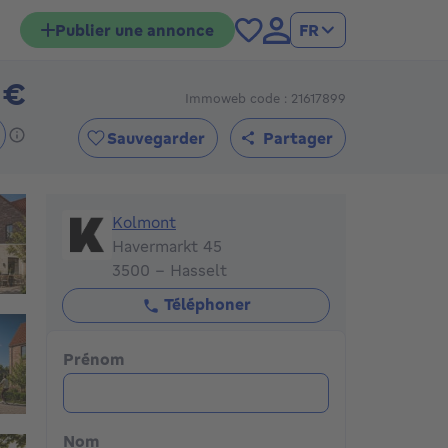
Publier une annonce
FR
 €
Immoweb code : 21617899
364900€
Sauvegarder
Partager
Kolmont
Kolmont
Havermarkt 45
3500 - Hasselt
Téléphoner
Prénom
Nom