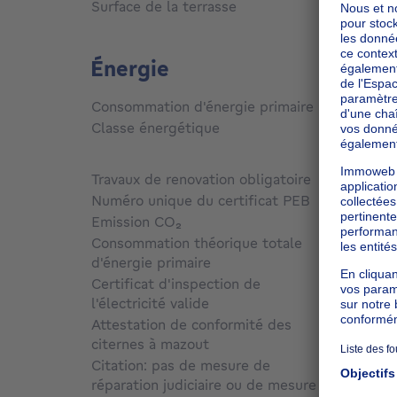
mè
Surface de la terrasse
1
m²
Énergie
Consommation d'énergie primaire
Non c
Classe énergétique
A++
Travaux de renovation obligatoire
Oui
Numéro unique du certificat PEB
Non c
Emission CO₂
Non c
Consommation théorique totale
d'énergie primaire
Non c
Certificat d'inspection de
l'électricité valide
Non c
Attestation de conformité des
citernes à mazout
Non c
Citation: pas de mesure de
réparation judiciaire ou de mesure