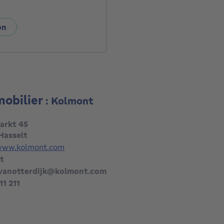
on
mobilier
: Kolmont
arkt 45
Hasselt
/www.kolmont.com
t
.vanotterdijk@kolmont.com
11 211