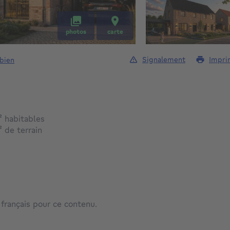
photos
carte
Signalement
Impri
 bien
mètres carrés
²
habitables
mètres carrés
²
de terrain
 français pour ce contenu.