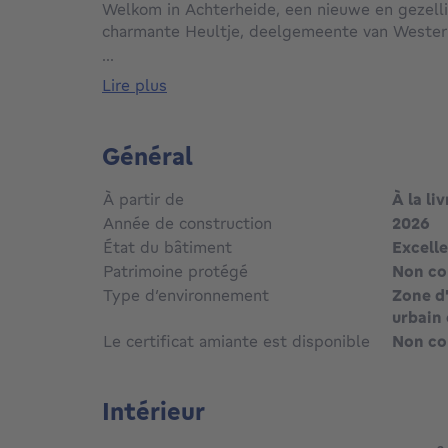
Welkom in Achterheide, een nieuwe en gezell
charmante Heultje, deelgemeente van Wester
...
In dit kleinschalige woonproject zijn nog slec
lire plus
gezinswoningen beschikbaar. Elke woning kree
uitstraling in een tijdloze, klassieke architect
groen, met alle comfort van vandaag én morg
Général
De twee laatste woningen beschikken over e
À partir de
À la li
van 140 m², een zonnige zuidgerichte tuin en e
Année de construction
2026
energiezuinig E-peil E0. Zo geniet je niet all
État du bâtiment
Excelle
wooncomfort, maar ook van een duurzame inve
Patrimoine protégé
Non c
Wonen als een plaatje!
Type d’environnement
Zone d'
Heultje ademt rust en natuur. Uitgestrekte b
urbain 
beschermde natuurgebieden vormen het decor 
Le certificat amiante est disponible
Non c
De nabijgelegen natuurgebieden De Kwarekken
geliefd bij wandelaars en fietsers en worden 
achtertuin van Westerlo genoemd.
Intérieur