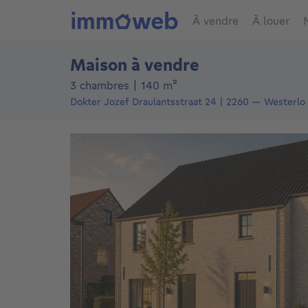
À vendre
À louer
Maison à vendre
mètres carrés
3 chambres
|
140
m²
Dokter Jozef Draulantsstraat 24
2260
—
Westerlo