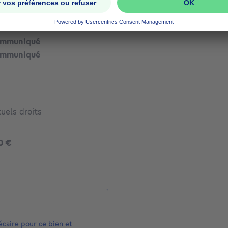
ommuniqué
ommuniqué
ommuniqué
uels droits
364900 €
0 €
écaire pour ce bien et