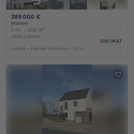
389000€
389 000 €
Maison
3 chambres
mètres carrés
3 ch.
·
208
m²
6540 Lobbes
Lobbes - Rue des Fauldeurs - Lot 6