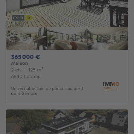
365000€
365 000 €
Maison
2 chambres
mètres carrés
2 ch.
·
125
m²
6540 Lobbes
Un véritable coin de paradis au bord
de la Sambre