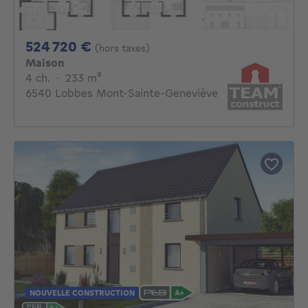
524720€
524 720 €
(hors taxes)
Maison
4 chambres
mètres carrés
4 ch.
·
233
m²
6540 Lobbes Mont-Sainte-Geneviève
NOUVELLE CONSTRUCTION