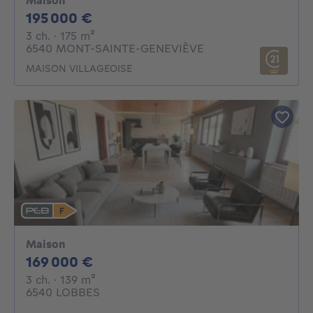
Maison
195000€
195 000 €
3 chambres
mètres carrés
3 ch.
· 175
m²
6540 MONT-SAINTE-GENEVIÈVE
MAISON VILLAGEOISE
Maison
169000€
169 000 €
3 chambres
mètres carrés
3 ch.
· 139
m²
6540 LOBBES