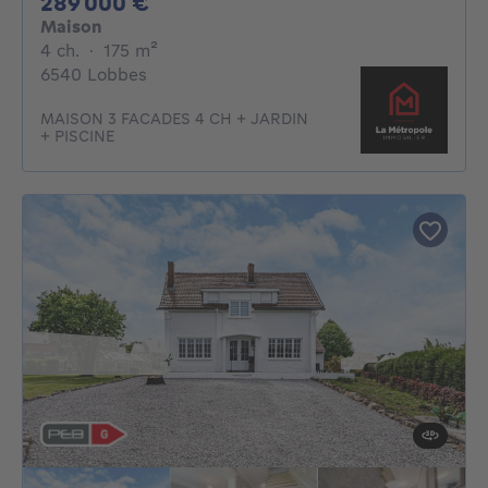
289000€
289 000 €
Maison
4 chambres
mètres carrés
4 ch.
·
175
m²
6540 Lobbes
MAISON 3 FACADES 4 CH + JARDIN
+ PISCINE