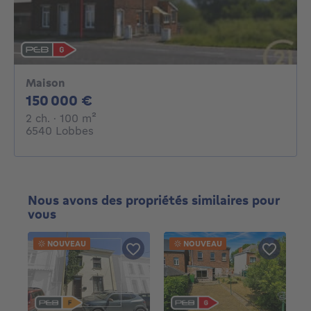
Maison
150000€
150 000 €
2 chambres
mètres carrés
2 ch.
· 100
m²
6540 Lobbes
Nous avons des propriétés similaires pour
vous
NOUVEAU
NOUVEAU