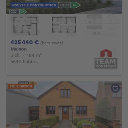
NOUVELLE CONSTRUCTION
425440€
425 440 €
(hors taxes)
Maison
3 chambres
mètres carrés
3 ch.
·
184
m²
6540 Lobbes
SOUS OPTION