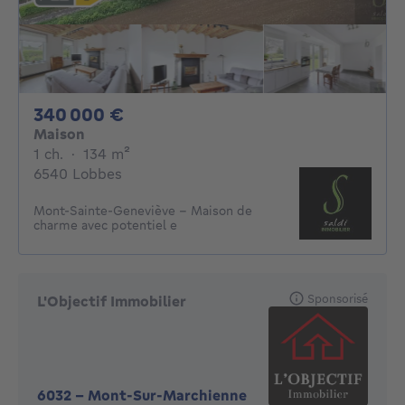
340000€
340 000 €
Maison
1 chambre
mètres carrés
1 ch.
·
134
m²
6540 Lobbes
Mont-Sainte-Geneviève – Maison de
charme avec potentiel e
Sponsorisé
L'Objectif Immobilier
6032
-
Mont-Sur-Marchienne