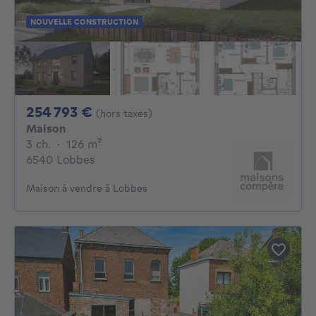
NOUVELLE CONSTRUCTION
254793€
254 793 €
(hors taxes)
Maison
3 chambres
mètres carrés
3 ch.
·
126
m²
6540 Lobbes
Maison à vendre à Lobbes