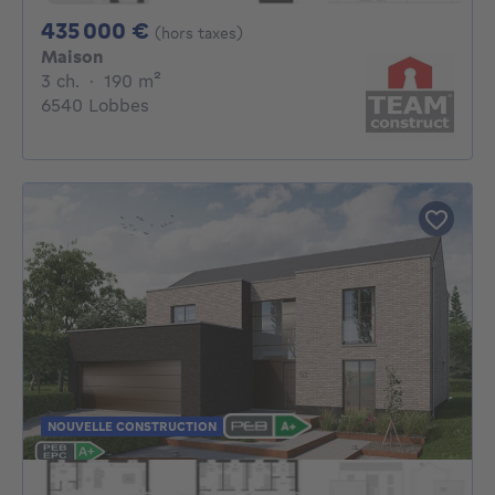
435000€
435 000 €
(hors taxes)
Maison
3 chambres
mètres carrés
3 ch.
·
190
m²
6540 Lobbes
NOUVELLE CONSTRUCTION