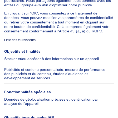
Maison à vendre France
Maison à vendre Espagne
Maison à vendre Italie
Maison à vendre Luxembourg
Maison à vendre Pays-bas
À propos
Outils
Immoweb
Estimer mon bien
Presse
Crédit hypothécaire avec
Belfius
Emplois
Assurances
Groupe Axel Springer
Check-list déménagement
SeLoger.com
Immowelt.de
Aide
Suivez-nous
FAQ
Immoweb Blog
Fraude
Facebook