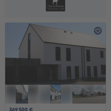
369500€
369 500 €