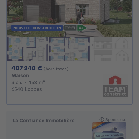
NOUVELLE CONSTRUCTION
407240€
407 240 €
(hors taxes)
Maison
3 chambres
mètres carrés
3 ch.
·
158
m²
6540 Lobbes
Sponsorisé
La Confiance Immobilière