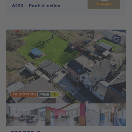
6230
-
Pont-à-celles
SOUS OPTION