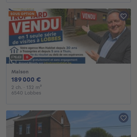
SOUS OPTION
Maison
189000€
189 000 €
2 chambres
mètres carrés
2 ch.
· 132
m²
6540 Lobbes