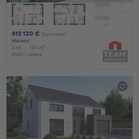
412120€
412 120 €
(hors taxes)
Maison
3 chambres
mètres carrés
3 ch.
·
147
m²
6540 Lobbes