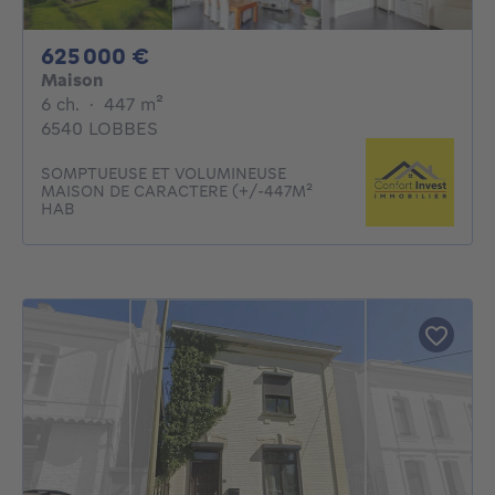
625000€
625 000 €
Maison
6 chambres
mètres carrés
6 ch.
·
447
m²
6540 LOBBES
SOMPTUEUSE ET VOLUMINEUSE
MAISON DE CARACTERE (+/-447M²
HAB