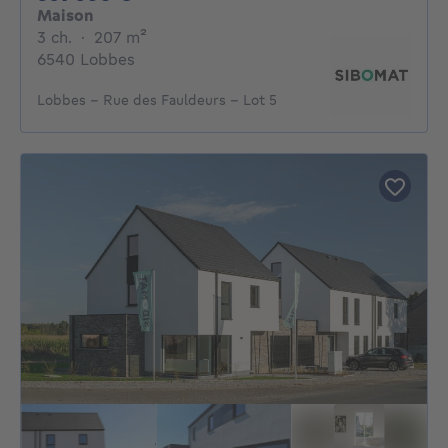
Maison
3 chambres
mètres carrés
3 ch.
·
207
m²
6540 Lobbes
Lobbes - Rue des Fauldeurs - Lot 5