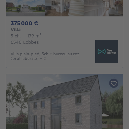
375000€
375 000 €
Villa
5 chambres
mètres carrés
5 ch.
·
179
m²
6540 Lobbes
Villa plain-pied, 5ch + bureau au rez
(prof. libérale) + 2