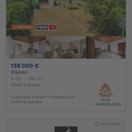
NOUVEAU
138000€
138 000 €
Maison
4 chambres
mètres carrés
4 ch.
·
140
m²
6540 Lobbes
Spacieuse maison 4 façades avec
jardin et garage
Sponsorisé