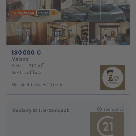
NOUVEAU
180000€
180 000 €
Maison
3 chambres
mètres carrés
3 ch.
·
219
m²
6540 Lobbes
Maison 4 façades à Lobbes
Sponsorisé
Century 21 Iris-Concept