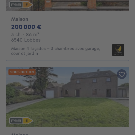
Maison
200000€
200 000 €
3 chambres
mètres carrés
3 ch.
· 86
m²
6540 Lobbes
Maison 4 façades - 3 chambres avec garage,
cour et jardin
SOUS OPTION