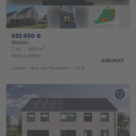
452400€
452 400 €
Maison
3 chambres
mètres carrés
3 ch.
·
209
m²
6540 Lobbes
Lobbes - Rue des Fauldeurs - Lot 6