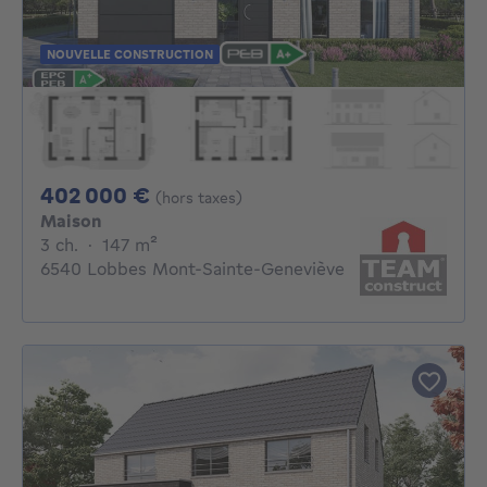
NOUVELLE CONSTRUCTION
402000€
402 000 €
(hors taxes)
Maison
3 chambres
mètres carrés
3 ch.
·
147
m²
6540 Lobbes Mont-Sainte-Geneviève