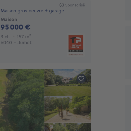
Sponsorisé
Maison gros oeuvre + garage
Maison
95000€
95 000 €
3 chambres
mètres carrés
3 ch.
157
m²
6040 - Jumet