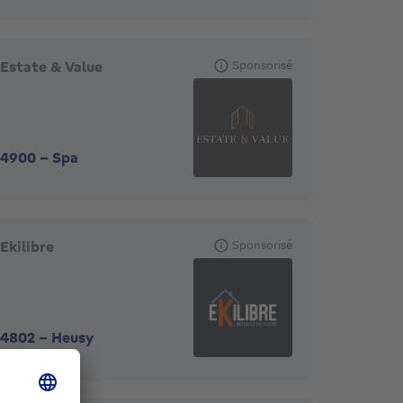
Estate & Value
Sponsorisé
4900
-
Spa
Ekilibre
Sponsorisé
4802
-
Heusy