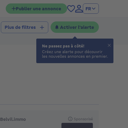
Publier une annonce
FR
Activer l'alerte
Plus de filtres
Ne passez pas à côté!
Créez une alerte pour découvrir
les nouvelles annonces en premier.
gences en vedette
Belvil.immo
Sponsorisé