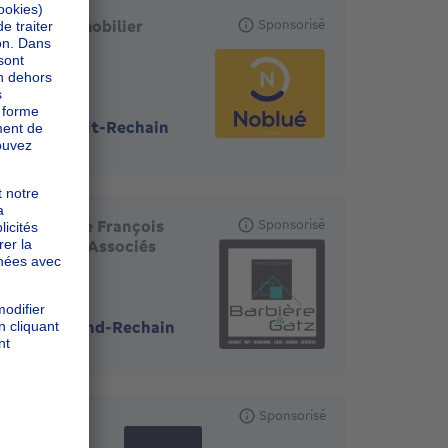
Noblué Immobilier
Sponsorisé
4800
-
Petit-Rechain
Immobilière François
Sponsorisé
Barbière & Associés
4650
-
Grand-Rechain
Sponsorisé