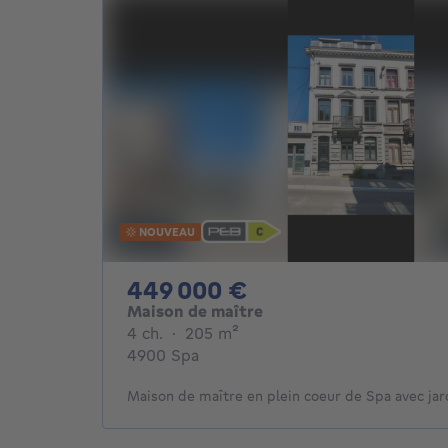
NOUVEAU
449000€
449 000 €
Maison de maître
4 chambres
mètres carrés
4 ch.
·
205
m²
4900 Spa
Maison de maître en plein coeur de Spa avec ja