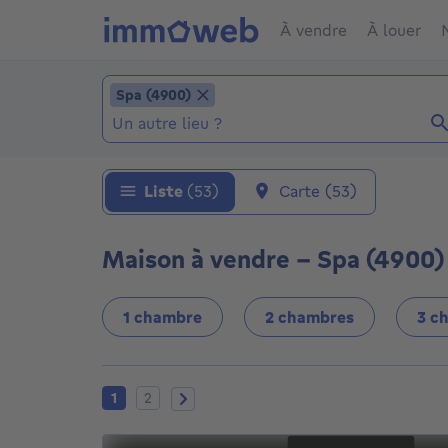
À vendre
À louer
Ajouter un lieu
Spa (4900)
Spa (4900)
Localité (Localités déjà sélectionnées: Spa (
Liste
(53)
Carte
(53)
Maison à vendre - Spa (4900) 
1 chambre
2 chambres
3 c
Page actuelle
Page 2
Page suivante
1
2