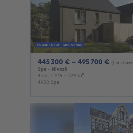
PROJET NEUF
50% VENDU
De 44
445 300 € - 495 700 €
(hors taxe
Spa - Nivezé
4 chambres
mètres carrés
4 ch.
·
215 - 239
m²
4900 Spa