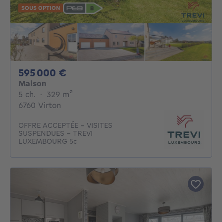
SOUS OPTION
595000€
595 000 €
Maison
5 chambres
mètres carrés
5 ch.
·
329
m²
6760 Virton
OFFRE ACCEPTÉE – VISITES
SUSPENDUES - TREVI
LUXEMBOURG 5c