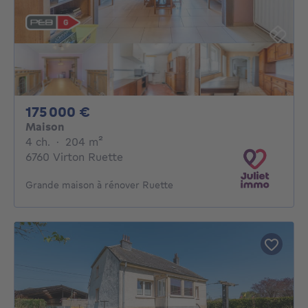
175000€
175 000 €
Maison
4 chambres
mètres carrés
4 ch.
·
204
m²
6760 Virton Ruette
Grande maison à rénover Ruette