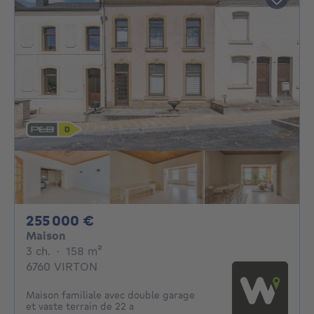
255000€
255 000 €
Maison
3 chambres
mètres carrés
3 ch.
·
158
m²
6760 VIRTON
Maison familiale avec double garage
et vaste terrain de 22 a