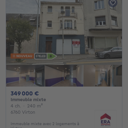
NOUVEAU
349000€
349 000 €
Immeuble mixte
4 chambres
mètres carrés
4 ch.
·
240
m²
6760 Virton
Immeuble mixte avec 2 logements à