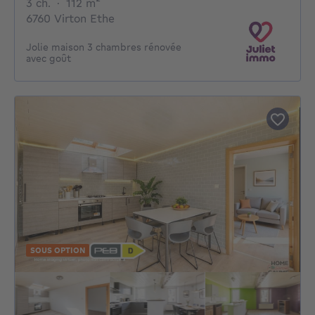
3 chambres
mètres carrés
3 ch.
·
112
m²
6760 Virton Ethe
Jolie maison 3 chambres rénovée
avec goût
SOUS OPTION