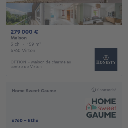
279000€
279 000 €
Maison
3 chambres
mètres carrés
3 ch.
·
159
m²
6760 Virton
OPTION - Maison de charme au
centre de Virton
Sponsorisé
Home Sweet Gaume
6760
-
Ethe