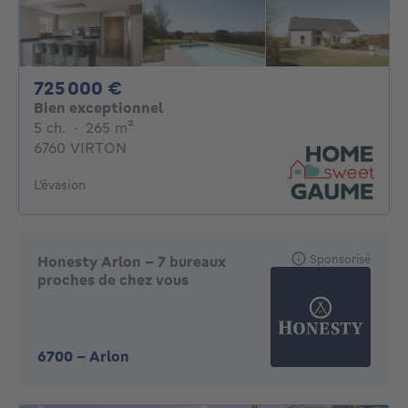
725000€
725 000 €
Bien exceptionnel
5 chambres
mètres carrés
5 ch.
·
265
m²
6760 VIRTON
L'évasion
Sponsorisé
Honesty Arlon - 7 bureaux
proches de chez vous
6700
-
Arlon