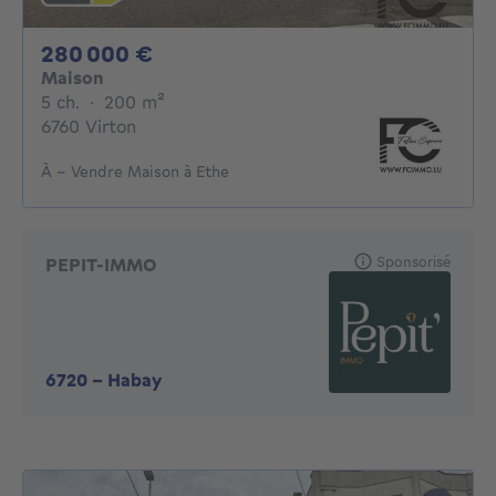
280000€
280 000 €
Maison
5 chambres
mètres carrés
5 ch.
·
200
m²
6760 Virton
À - Vendre Maison à Ethe
Sponsorisé
PEPIT-IMMO
6720
-
Habay