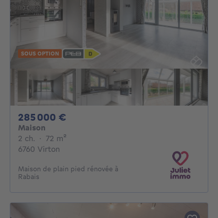
SOUS OPTION
285000€
285 000 €
Maison
2 chambres
mètres carrés
2 ch.
·
72
m²
6760 Virton
Maison de plain pied rénovée à
Rabais