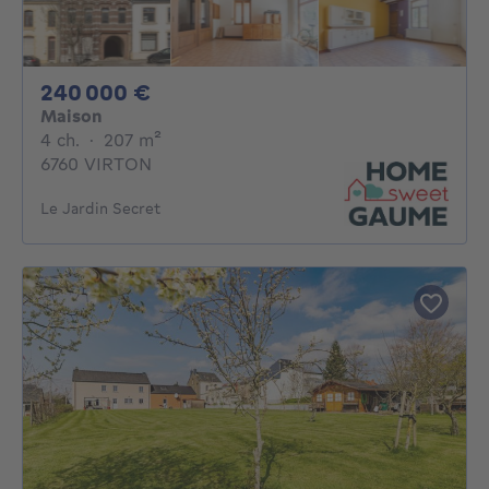
240000€
240 000 €
Maison
4 chambres
mètres carrés
4 ch.
·
207
m²
6760 VIRTON
Le Jardin Secret