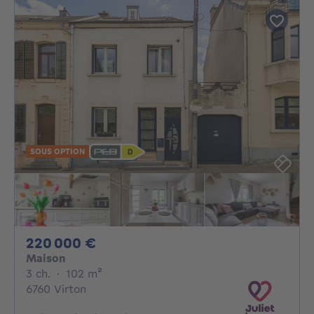
SOUS OPTION
220000€
220 000 €
Maison
3 chambres
mètres carrés
3 ch.
·
102
m²
6760 Virton