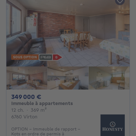
SOUS OPTION
349000€
349 000 €
Immeuble à appartements
12 chambres
mètres carrés
12 ch.
·
369
m²
6760 Virton
OPTION - Immeuble de rapport –
Kots en ordre de permis à