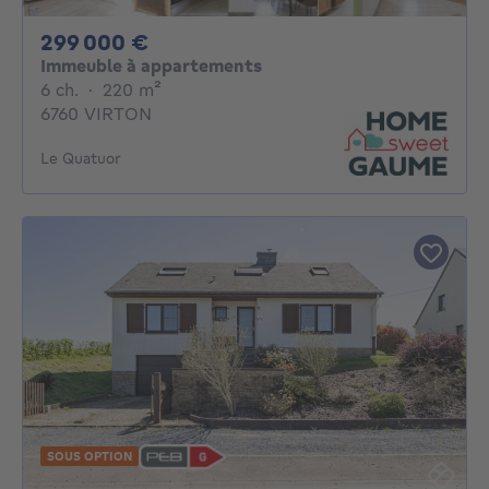
299000€
299 000 €
Immeuble à appartements
6 chambres
mètres carrés
6 ch.
·
220
m²
6760 VIRTON
Le Quatuor
SOUS OPTION