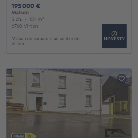
195000€
195 000 €
Maison
5 chambres
mètres carrés
5 ch.
·
151
m²
6760 Virton
Maison de caractère au centre de
Virton