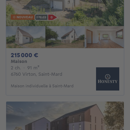
NOUVEAU
215000€
215 000 €
Maison
2 chambres
mètres carrés
2 ch.
·
91
m²
6760 Virton, Saint-Mard
Maison individuelle à Saint-Mard