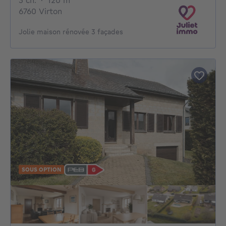
3 ch.
·
120
m²
6760 Virton
Jolie maison rénovée 3 façades
SOUS OPTION