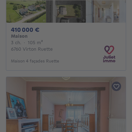
410000€
410 000 €
Maison
3 chambres
mètres carrés
3 ch.
·
105
m²
6760 Virton Ruette
Maison 4 façades Ruette