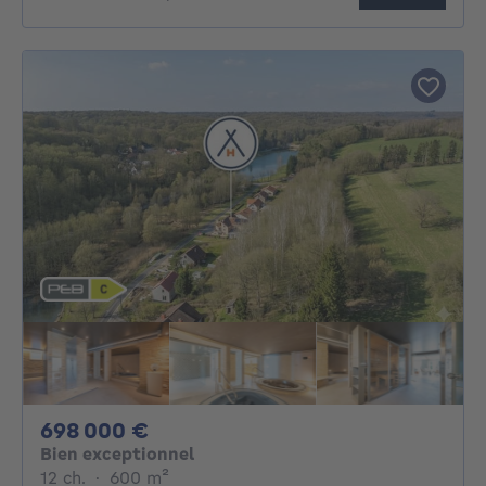
698000€
698 000 €
Bien exceptionnel
12 chambres
mètres carrés
12 ch.
·
600
m²