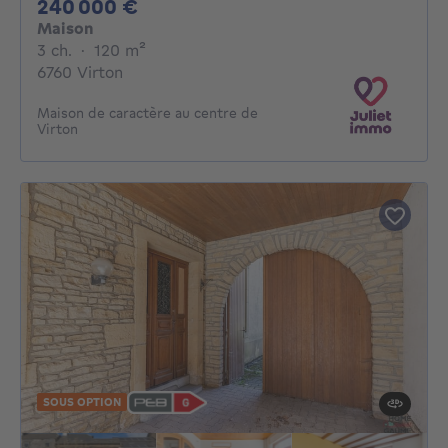
240000€
240 000 €
Maison
3 chambres
mètres carrés
3 ch.
·
120
m²
6760 Virton
Maison de caractère au centre de
Virton
SOUS OPTION