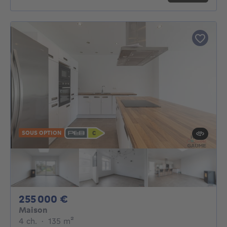
SOUS OPTION
255000€
255 000 €
Maison
4 chambres
mètres carrés
4 ch.
·
135
m²