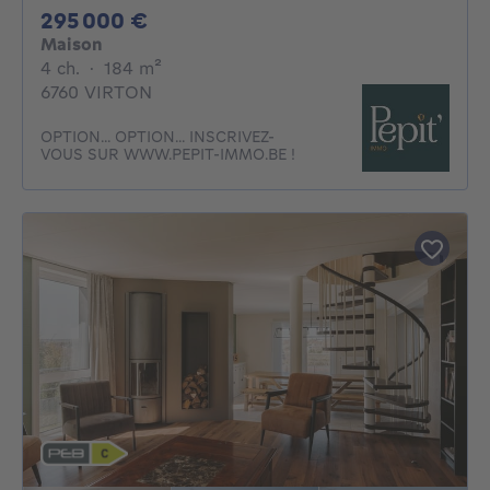
295000€
295 000 €
Maison
4 chambres
mètres carrés
4 ch.
·
184
m²
6760 VIRTON
OPTION... OPTION... INSCRIVEZ-
VOUS SUR WWW.PEPIT-IMMO.BE !