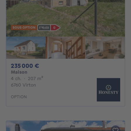
SOUS OPTION
235000€
235 000 €
Maison
4 chambres
mètres carrés
4 ch.
·
207
m²
6760 Virton
OPTION