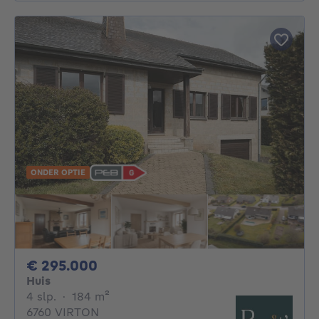
ONDER OPTIE
295000€
€ 295.000
Huis
4 slaapkamers
vierkante meters
4 slp.
·
184
m²
6760 VIRTON