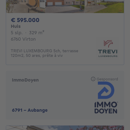
595000€
€ 595.000
Huis
5 slaapkamers
vierkante meters
5 slp.
·
329
m²
6760 Virton
TREVI LUXEMBOURG 5ch, terrasse
120m2, 50 ares, prête à viv
Gesponsord
ImmoDoyen
6791
-
Aubange