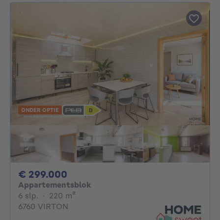
ONDER OPTIE
299000€
€ 299.000
Appartementsblok
6 slaapkamers
vierkante meters
6 slp.
·
220
m²
6760 VIRTON