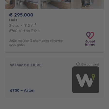
295000€
€ 295.000
Huis
3 slaapkamers
vierkante meters
3 slp.
·
112
m²
6760 Virton Ethe
Jolie maison 3 chambres rénovée
avec goût
Gesponsord
W IMMOBILIERE
6700
-
Arlon