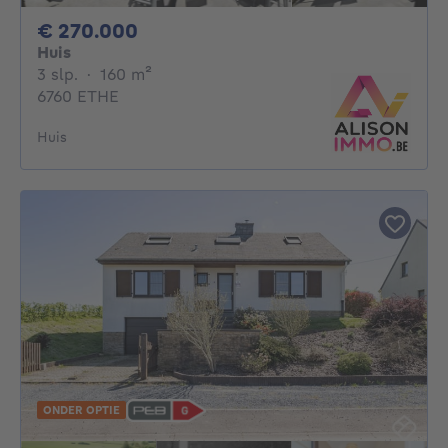
270000€
€ 270.000
Huis
3 slaapkamers
vierkante meters
3 slp.
·
160
m²
6760 ETHE
Huis
ONDER OPTIE