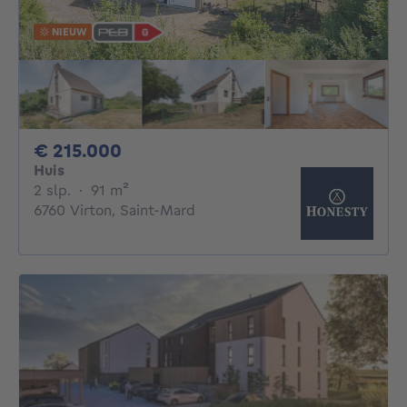
NIEUW
215000€
€ 215.000
Huis
2 slaapkamers
vierkante meters
2 slp.
·
91
m²
6760 Virton, Saint-Mard