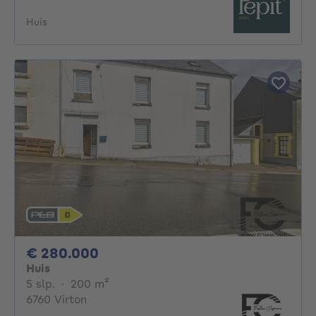
Huis
280000€
€ 280.000
Huis
5 slaapkamers
vierkante meters
5 slp.
·
200
m²
6760 Virton