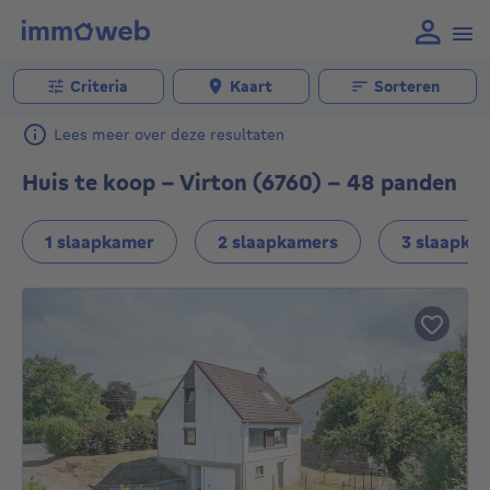
Criteria
Kaart
Sorteren
Lees meer over deze resultaten
Huis te koop - Virton (6760) - 48 panden
1 slaapkamer
2 slaapkamers
3 slaapka