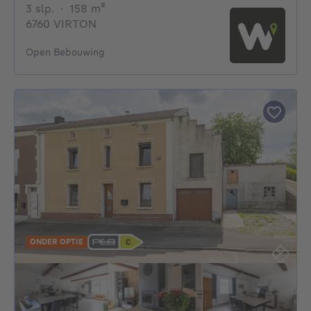
3 slaapkamers
vierkante meters
3 slp.
·
158
m²
6760 VIRTON
Open Bebouwing
ONDER OPTIE