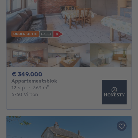
ONDER OPTIE
349000€
€ 349.000
Appartementsblok
12 slaapkamers
vierkante meters
12 slp.
·
369
m²
6760 Virton