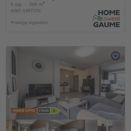
5 slaapkamers
vierkante meters
5 slp.
·
265
m²
6760 VIRTON
Prestige eigendom
ONDER OPTIE