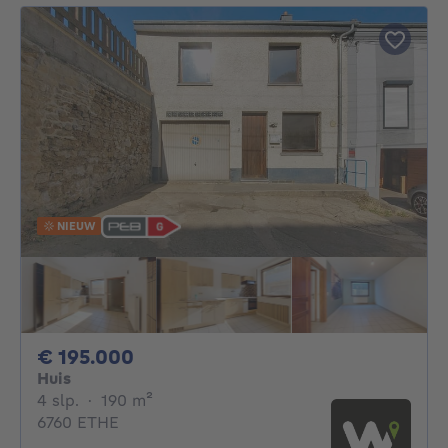
NIEUW
195000€
€ 195.000
Huis
4 slaapkamers
vierkante meters
4 slp.
·
190
m²
6760 ETHE