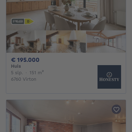
195000€
€ 195.000
Huis
5 slaapkamers
vierkante meters
5 slp.
·
151
m²
6760 Virton