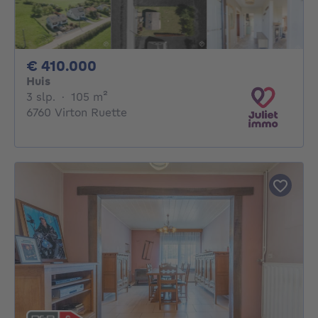
410000€
€ 410.000
Huis
3 slaapkamers
vierkante meters
3 slp.
·
105
m²
6760 Virton Ruette