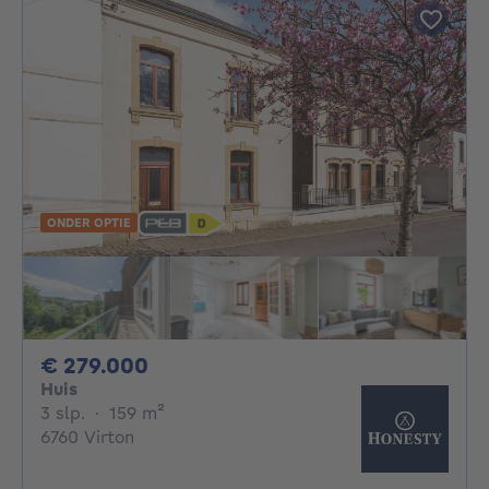
ONDER OPTIE
279000€
€ 279.000
Huis
3 slaapkamers
vierkante meters
3 slp.
·
159
m²
6760 Virton