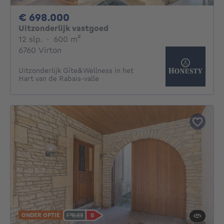
698000€
€ 698.000
Uitzonderlijk vastgoed
12 slaapkamers
vierkante meters
12 slp.
·
600
m²
6760 Virton
Uitzonderlijk Gîte&Wellness in het
Hart van de Rabais-valle
ONDER OPTIE