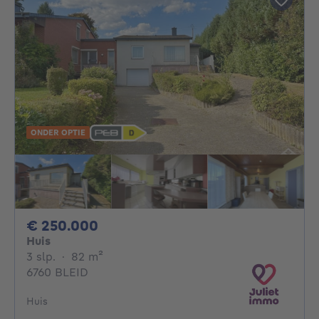
ONDER OPTIE
250000€
€ 250.000
Huis
3 slaapkamers
vierkante meters
3 slp.
·
82
m²
6760 BLEID
Huis