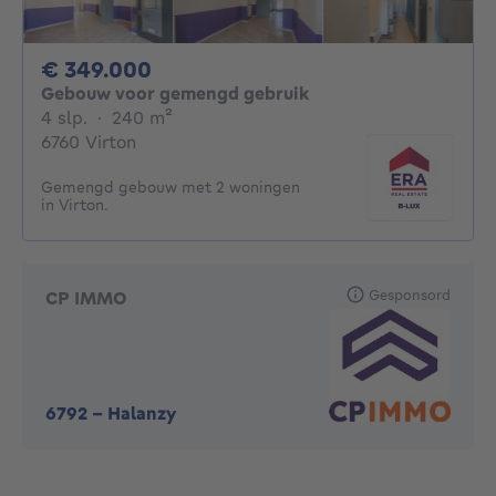
349000€
€ 349.000
Gebouw voor gemengd gebruik
4 slaapkamers
vierkante meters
4 slp.
·
240
m²
6760 Virton
Gemengd gebouw met 2 woningen
in Virton.
Gesponsord
CP IMMO
6792
-
Halanzy