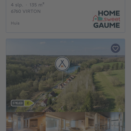
4 slaapkamers
vierkante meters
4 slp.
·
135
m²
6760 VIRTON
Huis