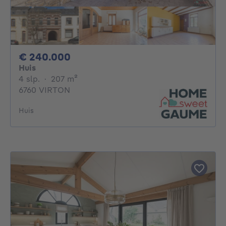
240000€
€ 240.000
Huis
4 slaapkamers
vierkante meters
4 slp.
·
207
m²
6760 VIRTON
Huis