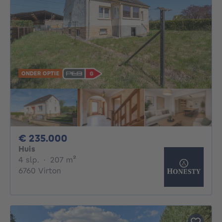
ONDER OPTIE
235000€
€ 235.000
Huis
4 slaapkamers
vierkante meters
4 slp.
·
207
m²
6760 Virton