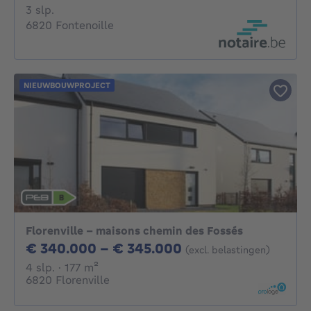
3 slaapkamers
3 slp.
6820 Fontenoille
NIEUWBOUWPROJECT
Florenville - maisons chemin des Fossés
Van 340000€ Tot
€ 340.000 - € 345.000
(excl. belastingen)
4 slaapkamers
vierkante meters
4 slp.
· 177
m²
6820 Florenville