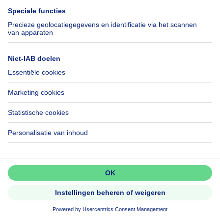
Landhuis te koop
Gebouw gemengd gebruik te koop
Andere panden te koop
Manoir te koop
Huis te koop goedkoop in Florenville
Onze huizen buiten België
Huis te koop Frankrijk
Huis te koop Spanje
Huis te koop Italië
Huis te koop Luxemburg
Huis te koop Nederland
Over
Tools
Immoweb
Schat mijn eigendom
Pers
Hypothecair krediet met
Belfius
Jobs
Mis niets!
Verzekeringen
Axel Springer Group
Activeer meldingen en wees als
eerste op de hoogte van nieuwe
Verhuis checklist
SeLoger.com
zoekertjes.
Immowelt.de
Activeer alert
Hulp
Volg ons