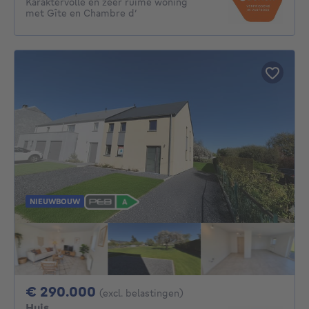
Karaktervolle en zeer ruime woning
met Gîte en Chambre d’
NIEUWBOUW
290000€
€ 290.000
(excl. belastingen)
Huis