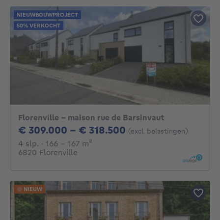
NIEUWBOUWPROJECT
50% VERKOCHT
Florenville - maison rue de Barsinvaut
Van 309000€ Tot 
€ 309.000 - € 318.500
(excl. belastingen)
4 slaapkamers
vierkante meters
4 slp.
· 166 - 167
m²
6820 Florenville
NIEUW