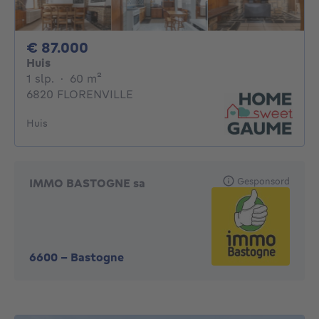
87000€
€ 87.000
Huis
1 slaapkamer
vierkante meters
1 slp.
·
60
m²
6820 FLORENVILLE
Huis
Gesponsord
IMMO BASTOGNE sa
6600
-
Bastogne