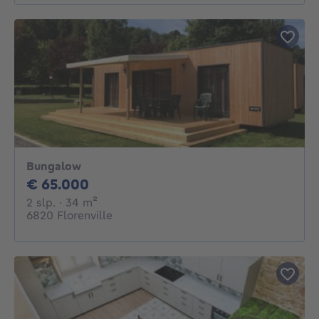
Bungalow
65000€
€ 65.000
2 slaapkamers
vierkante meters
2 slp.
· 34
m²
6820 Florenville