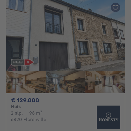
129000€
€ 129.000
Huis
2 slaapkamers
vierkante meters
2 slp.
·
96
m²
6820 Florenville