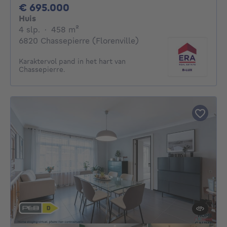
695000€
€ 695.000
Huis
4 slaapkamers
vierkante meters
4 slp.
·
458
m²
6820 Chassepierre (Florenville)
Karaktervol pand in het hart van
Chassepierre.