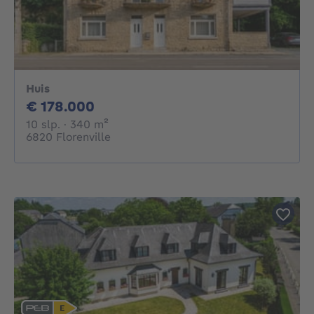
Huis
178000€
€ 178.000
10 slaapkamers
vierkante meters
10 slp.
· 340
m²
6820 Florenville