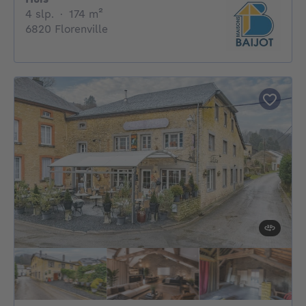
4 slaapkamers
vierkante meters
4 slp.
·
174
m²
6820 Florenville