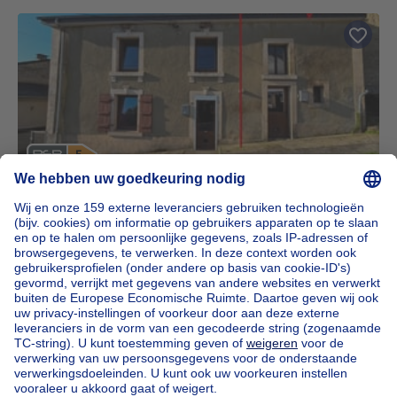
Huis
50000€
€ 50.000
1 slaapkamer
1 slp.
6820 Florenville
We hebben gelijkaardige panden voor jou