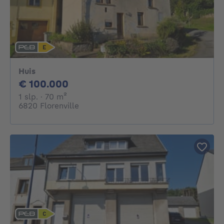
Huis
100000€
€ 100.000
1 slaapkamer
vierkante meters
1 slp.
· 70
m²
6820 Florenville