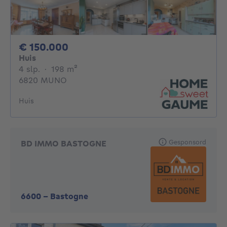
150000€
€ 150.000
Huis
4 slaapkamers
vierkante meters
4 slp.
·
198
m²
6820 MUNO
Huis
Gesponsord
BD IMMO BASTOGNE
6600
-
Bastogne