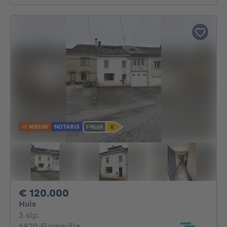
NIEUW
NOTARIS
120000€
€ 120.000
Huis
3 slaapkamers
3 slp.
6820 Florenville