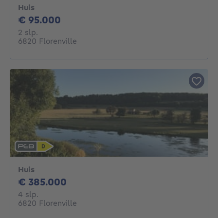
Huis
95000€
€ 95.000
2 slaapkamers
2 slp.
6820 Florenville
Huis
385000€
€ 385.000
4 slaapkamers
4 slp.
6820 Florenville