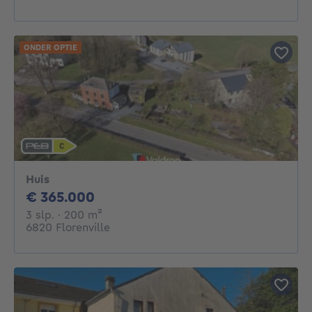
ONDER OPTIE
Huis
365000€
€ 365.000
3 slaapkamers
vierkante meters
3 slp.
· 200
m²
6820 Florenville