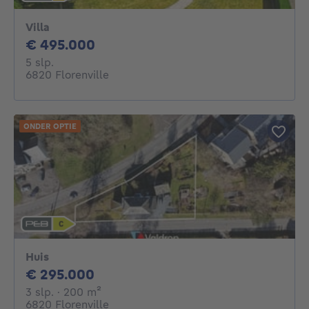
Villa
495000€
€ 495.000
5 slaapkamers
5 slp.
6820 Florenville
ONDER OPTIE
Huis
295000€
€ 295.000
3 slaapkamers
vierkante meters
3 slp.
· 200
m²
6820 Florenville