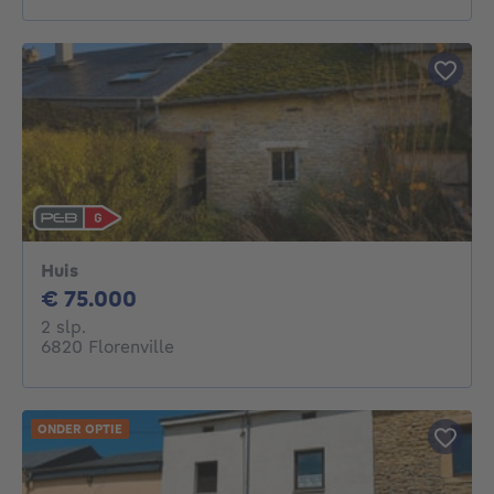
Huis
75000€
€ 75.000
2 slaapkamers
2 slp.
6820 Florenville
ONDER OPTIE