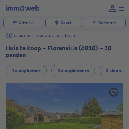
Criteria
Kaart
Sorteren
Lees meer over deze resultaten
Huis te koop - Florenville (6820) - 30
panden
1 slaapkamer
2 slaapkamers
3 slaapka