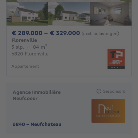
Van 289000€ Tot
€ 289.000 - € 329.000
(excl. belastingen)
Florenville
3 slaapkamers
vierkante meters
3 slp.
·
104
m²
6820 Florenville
Appartement
Gesponsord
Agence Immobilière
Neufcoeur
6840
-
Neufchateau