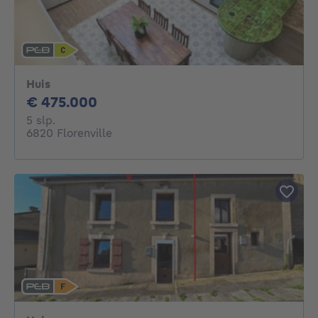
Huis
475000€
€ 475.000
5 slaapkamers
5 slp.
6820 Florenville