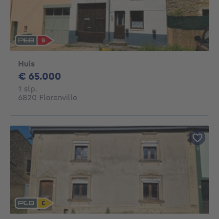
Huis
65000€
€ 65.000
1 slaapkamer
1 slp.
6820 Florenville