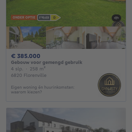
ONDER OPTIE
385000€
€ 385.000
Gebouw voor gemengd gebruik
4 slaapkamers
vierkante meters
4 slp.
·
258
m²
6820 Florenville
Eigen woning én huurinkomsten:
waarom kiezen?