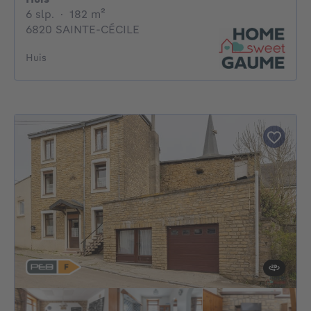
6 slaapkamers
vierkante meters
6 slp.
·
182
m²
6820 SAINTE-CÉCILE
Huis