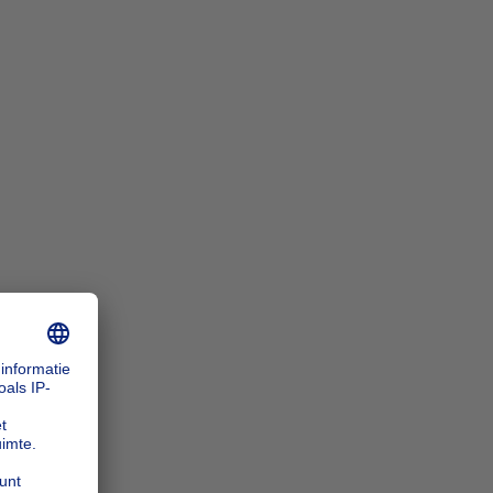
n_zoomIn
n_zoomOut