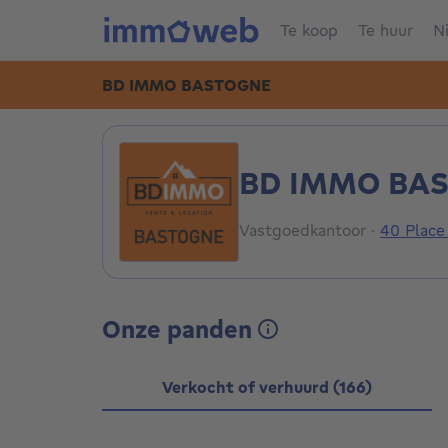
Te koop
Te huur
N
BD IMMO BASTOGNE
BD IMMO BA
Vastgoedkantoor
·
40 Place
Onze panden
Verkocht of verhuurd (166)