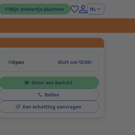
Mijn zoekertje plaatsen
NL
ies
Open
Sluit om 12:00
Klik om de openingsuren weer te geven
Stuur een bericht
Bellen
Een schatting aanvragen