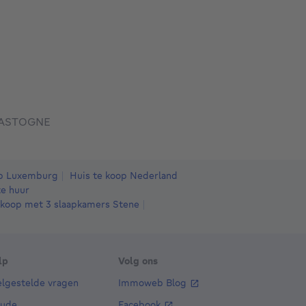
ASTOGNE
op Luxemburg
Huis te koop Nederland
e huur
 koop met 3 slaapkamers Stene
lp
Volg ons
elgestelde vragen
Immoweb Blog
aude
Facebook