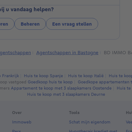
ij u vandaag helpen?
uren
Beheren
Een vraag stellen
gentschappen
Agentschappen in Bastogne
BD IMMO B
 Frankrijk
Huis te koop Spanje
Huis te koop Italië
Huis te ko
oop vastgoed
Goedkoop huis te koop
Goedkope appartementen t
amers
Appartement te koop met 3 slaapkamers Oostende
Huis te
Huis te koop met 3 slaapkamers Deurne
Over
Tools
Hu
Immoweb
Schat mijn eigendom
Ve
Pers
Hypothecair krediet met
Fr