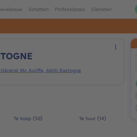
ieuwbouw
Schatten
Professionals
Diensten
STOGNE
Meer act
 Général Mc Auliffe, 6600 Bastogne
Te koop (50)
Te huur (14)