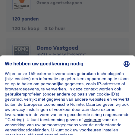
Groep agentschappen
120 panden
120 te koop
0 te huur
Domo Vastgoed
3510 - Hasselt-Kermt
113 panden
82 te koop
31 te huur
Neem contact op
Huidige pagina
Pagina 2
Pagina 9
Volgende pagina
...
1
2
9