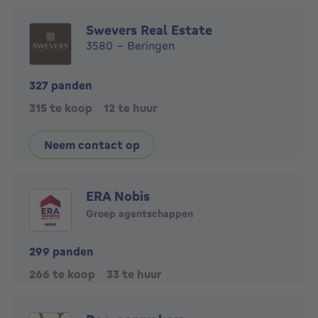
Swevers Real Estate
3580 - Beringen
327 panden
315 te koop
12 te huur
Neem contact op
ERA Nobis
Groep agentschappen
299 panden
266 te koop
33 te huur