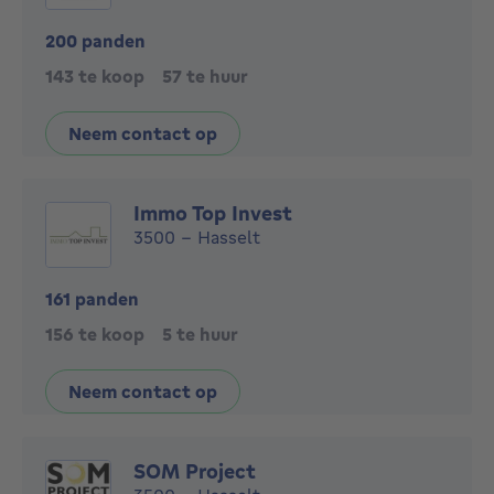
200 panden
143 te koop
57 te huur
Neem contact op
Immo Top Invest
3500 - Hasselt
161 panden
156 te koop
5 te huur
Neem contact op
SOM Project