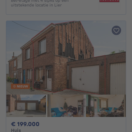
Bel-étage met 4 slpks op een
uitstekende locatie in Lier
NIEUW
199000€
€ 199.000
Huis