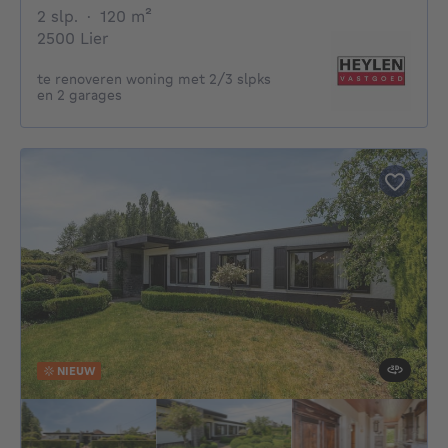
2 slaapkamers
vierkante meters
2 slp.
·
120
m²
2500 Lier
te renoveren woning met 2/3 slpks
en 2 garages
NIEUW