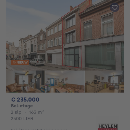
NIEUW
235000€
€ 235.000
Bel-etage
2 slaapkamers
vierkante meters
2 slp.
·
163
m²
2500 LIER