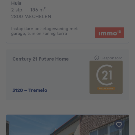
Huis
2 slaapkamers
vierkante meters
2 slp.
·
186
m²
2800 MECHELEN
Instapklare bel-etagewoning met
garage, tuin en zonnig terra
Gesponsord
Century 21 Future Home
3120
-
Tremelo