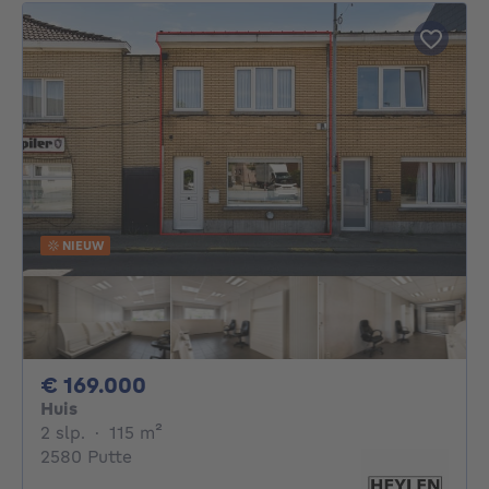
NIEUW
169000€
€ 169.000
Huis
2 slaapkamers
vierkante meters
2 slp.
·
115
m²
2580 Putte