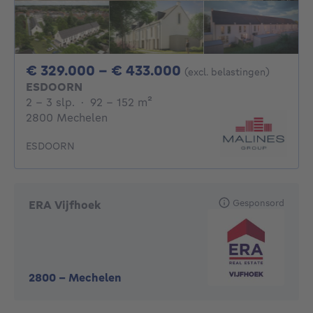
Van 329000€ Tot 
€ 329.000 - € 433.000
(excl. belastingen)
ESDOORN
2 - 3 Slaapkamers
vierkante meters
2 - 3 slp.
·
92 - 152
m²
2800 Mechelen
ESDOORN
Gesponsord
ERA Vijfhoek
2800
-
Mechelen