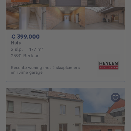
399000€
€ 399.000
Huis
2 slaapkamers
vierkante meters
2 slp.
·
177
m²
2590 Berlaar
Recente woning met 2 slaapkamers
en ruime garage