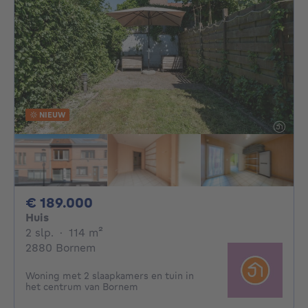
NIEUW
189000€
€ 189.000
Huis
2 slaapkamers
vierkante meters
2 slp.
·
114
m²
2880 Bornem
Woning met 2 slaapkamers en tuin in
het centrum van Bornem