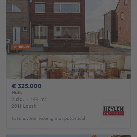
NIEUW
325000€
€ 325.000
Huis
2 slaapkamers
vierkante meters
2 slp.
·
144
m²
2811 Leest
Te renoveren woning met potentieel