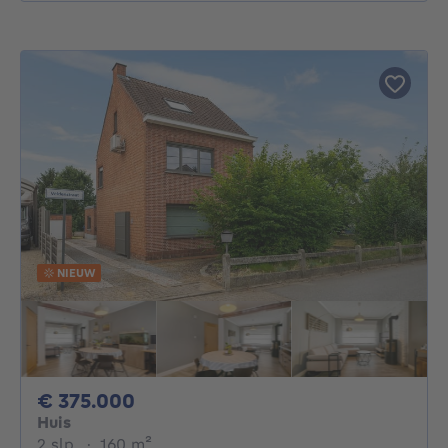
NIEUW
375000€
€ 375.000
Huis
2 slaapkamers
vierkante meters
2 slp.
·
160
m²