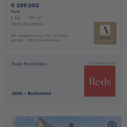
289000€
€ 289.000
Huis
2 slaapkamers
vierkante meters
2 slp.
·
191
m²
2800 Mechelen
Bel-étagewoning met dubbele
garage – dé renovatiekans!
Gesponsord
Reds Bonheiden
2820
-
Bonheiden