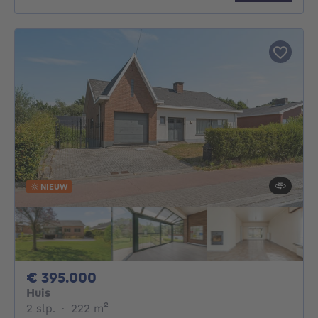
NIEUW
395000€
€ 395.000
Huis
2 slaapkamers
vierkante meters
2 slp.
·
222
m²