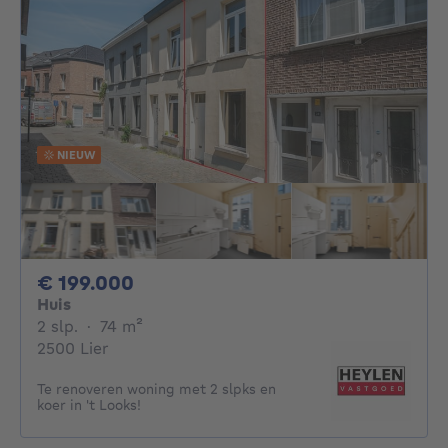
NIEUW
199000€
€ 199.000
Huis
2 slaapkamers
vierkante meters
2 slp.
·
74
m²
2500 Lier
Te renoveren woning met 2 slpks en
koer in 't Looks!