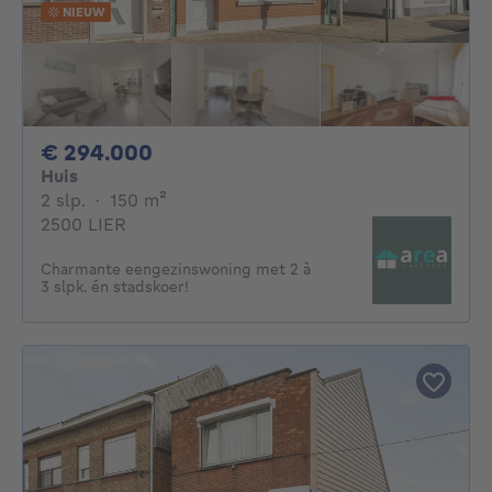
NIEUW
294000€
€ 294.000
Huis
2 slaapkamers
vierkante meters
2 slp.
·
150
m²
2500 LIER
Charmante eengezinswoning met 2 à
3 slpk. én stadskoer!