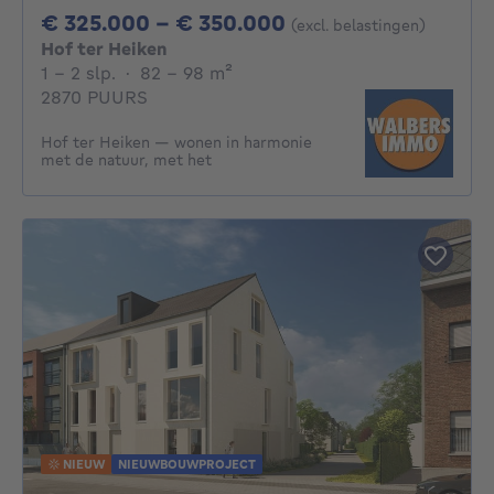
Van 325000€ Tot 
€ 325.000 - € 350.000
(excl. belastingen)
Hof ter Heiken
1 - 2 Slaapkamers
vierkante meters
1 - 2 slp.
·
82 - 98
m²
2870 PUURS
Hof ter Heiken — wonen in harmonie
met de natuur, met het
NIEUW
NIEUWBOUWPROJECT