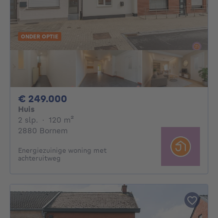
ONDER OPTIE
249000€
€ 249.000
Huis
2 slaapkamers
vierkante meters
2 slp.
·
120
m²
2880 Bornem
Energiezuinige woning met
achteruitweg