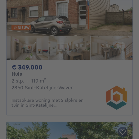
NIEUW
349000€
€ 349.000
Huis
2 slaapkamers
vierkante meters
2 slp.
·
119
m²
2860 Sint-Katelijne-Waver
Instapklare woning met 2 slpkrs en
tuin in Sint-Katelijne...