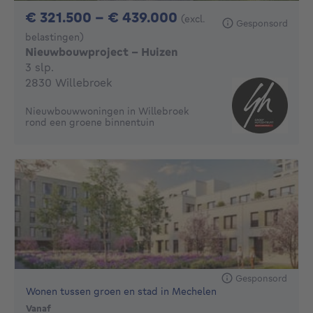
Van 321500€ Tot 
€ 321.500 - € 439.000
(excl.
Gesponsord
belastingen)
Nieuwbouwproject - Huizen
3 slaapkamers
3 slp.
2830 Willebroek
Nieuwbouwwoningen in Willebroek
rond een groene binnentuin
Gesponsord
Wonen tussen groen en stad in Mechelen
Vanaf