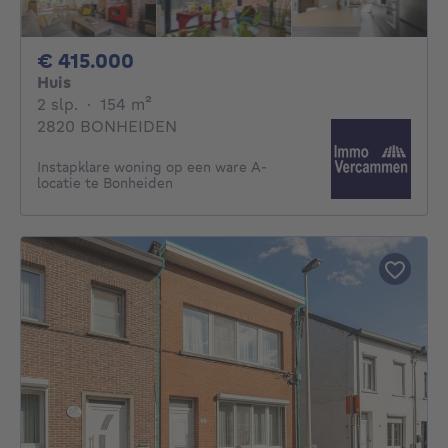
415000€
€ 415.000
Huis
2 slaapkamers
vierkante meters
2 slp.
·
154
m²
2820 BONHEIDEN
Instapklare woning op een ware A-
locatie te Bonheiden