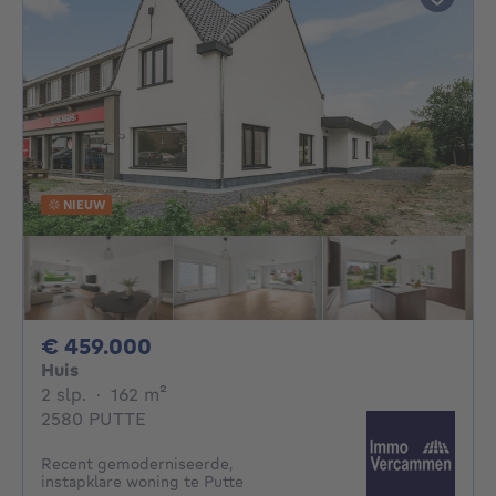
NIEUW
459000€
€ 459.000
Huis
2 slaapkamers
vierkante meters
2 slp.
·
162
m²
2580 PUTTE
Recent gemoderniseerde,
instapklare woning te Putte