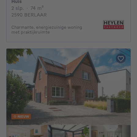
Huis
2 slaapkamers
vierkante meters
2 slp.
·
74
m²
2590 BERLAAR
Charmante, energiezuinige woning
met praktijkruimte
NIEUW