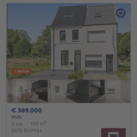
NIEUW
389000€
€ 389.000
Huis
2 slaapkamers
vierkante meters
2 slp.
·
120
m²
2570 DUFFEL