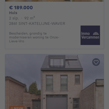
189000€
€ 189.000
Huis
2 slaapkamers
vierkante meters
2 slp.
·
92
m²
2861 SINT-KATELIJNE-WAVER
Bescheiden, grondig te
moderniseren woning te Onze-
Lieve-Vro
NIEUW