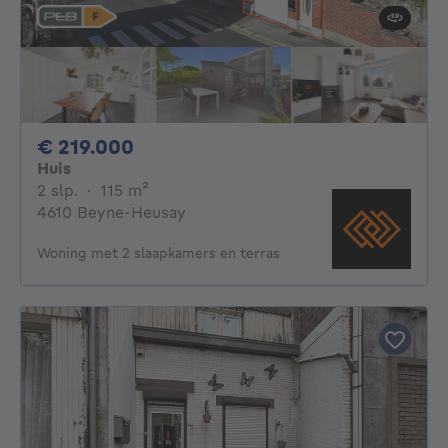
219000€
€ 219.000
Huis
2 slaapkamers
vierkante meters
2 slp.
·
115
m²
4610 Beyne-Heusay
Woning met 2 slaapkamers en terras