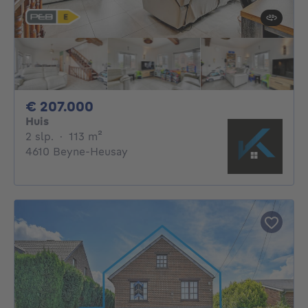
207000€
€ 207.000
Huis
2 slaapkamers
vierkante meters
2 slp.
·
113
m²
4610 Beyne-Heusay