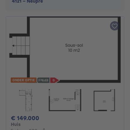
4121
-
Neupre
ONDER OPTIE
149000€
€ 149.000
Huis