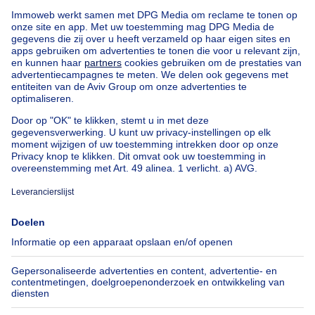
ONDER OPTIE
169000€
€ 169.000
Huis
3 slaapkamers
vierkante meters
3 slp.
·
101
m²
4610 BEYNE-HEUSAY
Rijwoning