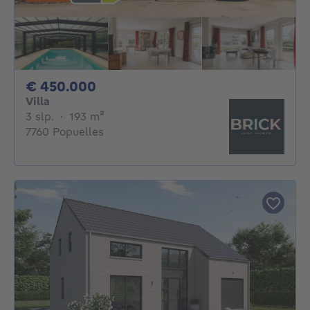
450000€
€ 450.000
Villa
3 slaapkamers
vierkante meters
3 slp.
·
193
m²
7760 Popuelles