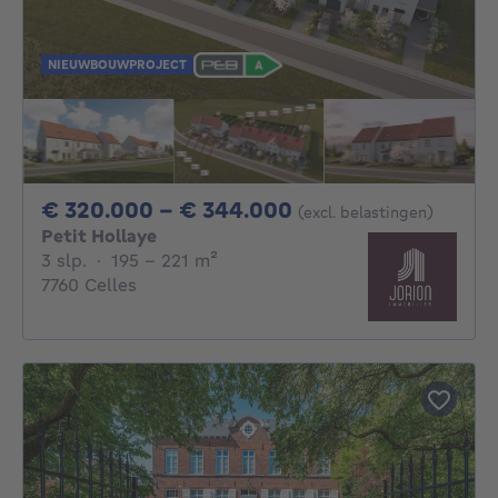
NIEUWBOUWPROJECT
Van 320000€ Tot
€ 320.000 - € 344.000
(excl. belastingen)
Petit Hollaye
3 slaapkamers
vierkante meters
3 slp.
·
195 - 221
m²
7760 Celles