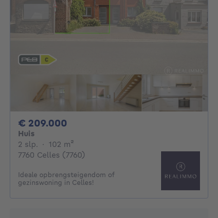
209000€
€ 209.000
Huis
2 slaapkamers
vierkante meters
2 slp.
·
102
m²
7760 Celles (7760)
Ideale opbrengsteigendom of
gezinswoning in Celles!