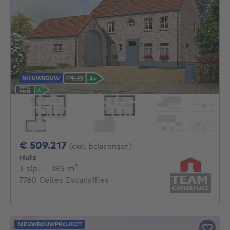
NIEUWBOUW
509217€
€ 509.217
(excl. belastingen)
Huis
3 slaapkamers
vierkante meters
3 slp.
·
185
m²
7760 Celles Escanaffles
NIEUWBOUWPROJECT