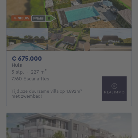
NIEUW
675000€
€ 675.000
Huis
3 slaapkamers
vierkante meters
3 slp.
·
227
m²
7760 Escanaffles
Tijdloze duurzame villa op 1.892m²
met zwembad!