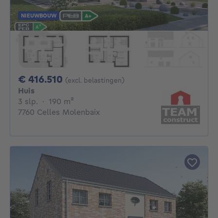
NIEUWBOUW
416510€
€ 416.510
(excl. belastingen)
Huis
3 slaapkamers
vierkante meters
3 slp.
·
190
m²
7760 Celles Molenbaix