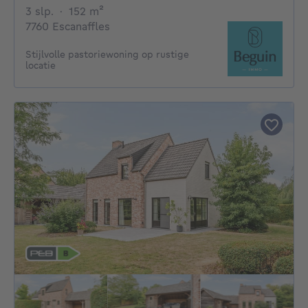
3 slaapkamers
vierkante meters
3 slp.
·
152
m²
7760 Escanaffles
Stijlvolle pastoriewoning op rustige
locatie