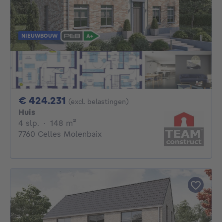
NIEUWBOUW
424231€
€ 424.231
(excl. belastingen)
Huis
4 slaapkamers
vierkante meters
4 slp.
·
148
m²
7760 Celles Molenbaix