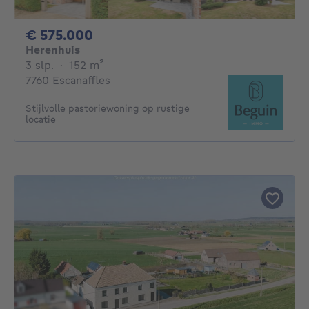
575000€
€ 575.000
Herenhuis
3 slaapkamers
vierkante meters
3 slp.
·
152
m²
7760 Escanaffles
Stijlvolle pastoriewoning op rustige
locatie