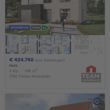
NIEUWBOUW
424740€
€ 424.740
(excl. belastingen)
Huis
3 slaapkamers
vierkante meters
3 slp.
·
158
m²
7760 Celles Molenbaix