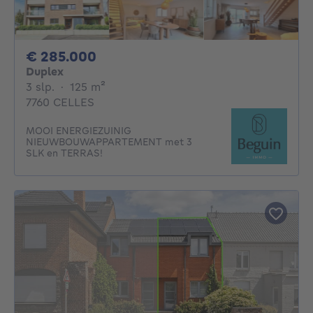
285000€
€ 285.000
Duplex
3 slaapkamers
vierkante meters
3 slp.
·
125
m²
7760 CELLES
MOOI ENERGIEZUINIG
NIEUWBOUWAPPARTEMENT met 3
SLK en TERRAS!