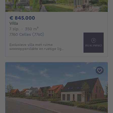
845000€
€ 845.000
Villa
7 slaapkamers
vierkante meters
7 slp.
·
350
m²
7760 Celles (7760)
Exclusieve villa met ruime
woonoppervlakte en rustige lig...