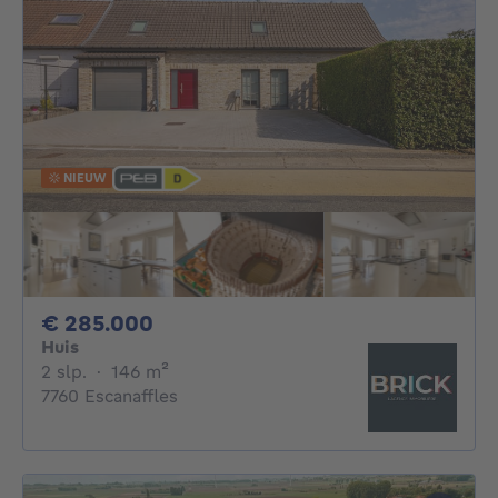
NIEUW
285000€
€ 285.000
Huis
2 slaapkamers
vierkante meters
2 slp.
·
146
m²
7760 Escanaffles