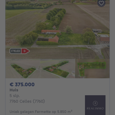
375000€
€ 375.000
Huis
5 slaapkamers
5 slp.
7760 Celles (7760)
Uniek gelegen Fermette op 5.850 m²