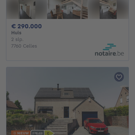
290000€
€ 290.000
Huis
2 slaapkamers
2 slp.
7760 Celles
NIEUW