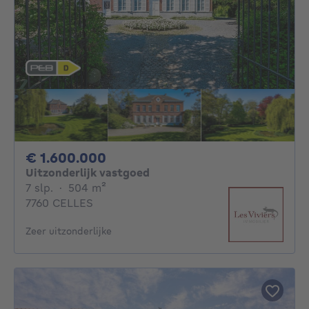
1600000€
€ 1.600.000
Uitzonderlijk vastgoed
7 slaapkamers
vierkante meters
7 slp.
·
504
m²
7760 CELLES
Zeer uitzonderlijke