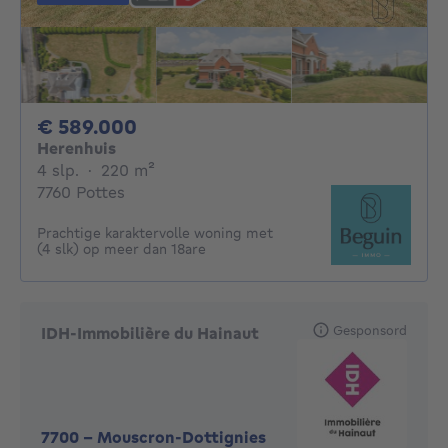
589000€
€ 589.000
Herenhuis
4 slaapkamers
vierkante meters
4 slp.
·
220
m²
7760 Pottes
Prachtige karaktervolle woning met
(4 slk) op meer dan 18are
Gesponsord
IDH-Immobilière du Hainaut
7700
-
Mouscron-Dottignies