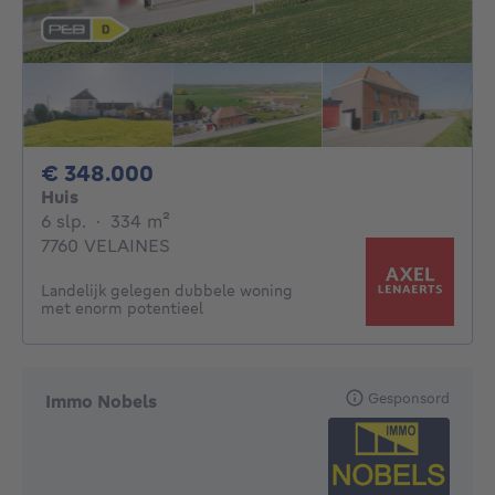
348000€
€ 348.000
Huis
6 slaapkamers
vierkante meters
6 slp.
·
334
m²
7760 VELAINES
Landelijk gelegen dubbele woning
met enorm potentieel
Gesponsord
Immo Nobels