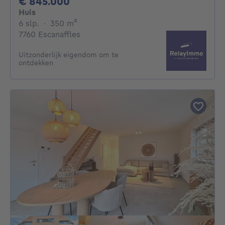
845000€
€ 845.000
Huis
6 slaapkamers
vierkante meters
6 slp.
·
350
m²
7760 Escanaffles
Uitzonderlijk eigendom om te
ontdekken