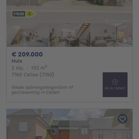
209000€
€ 209.000
Huis
2 slaapkamers
vierkante meters
2 slp.
·
102
m²
7760 Celles (7760)
Ideale opbrengsteigendom of
gezinswoning in Celles!