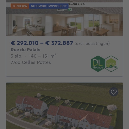
NIEUW
NIEUWBOUWPROJECT
Van 292010€ Tot 3
€ 292.010 - € 372.887
(excl. belastingen)
Rue du Palais
3 slaapkamers
vierkante meters
3 slp.
·
140 - 151
m²
7760 Celles Pottes