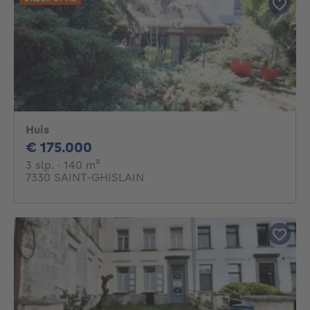
Huis
175000€
€ 175.000
3 slaapkamers
vierkante meters
3 slp.
· 140
m²
7330 SAINT-GHISLAIN