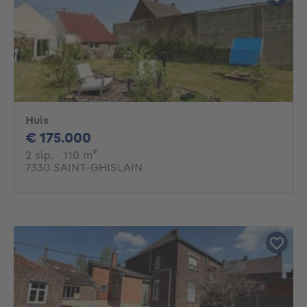
Huis
175000€
€ 175.000
2 slaapkamers
vierkante meters
2 slp.
· 110
m²
7330 SAINT-GHISLAIN