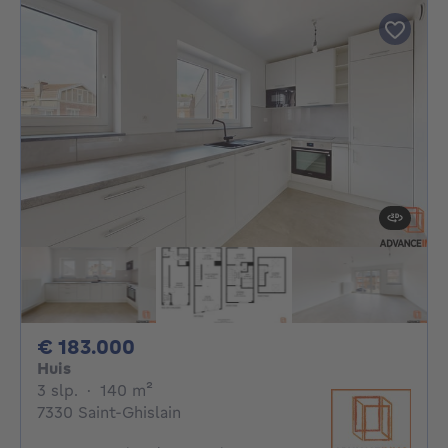
183000€
€ 183.000
Huis
3 slaapkamers
vierkante meters
3 slp.
·
140
m²
7330 Saint-Ghislain