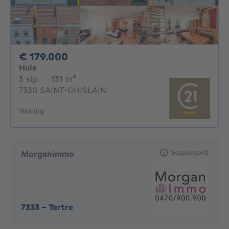
179000€
€ 179.000
Huis
3 slaapkamers
vierkante meters
3 slp.
·
131
m²
7330 SAINT-GHISLAIN
Woning
Gesponsord
Morganimmo
7333
-
Tertre