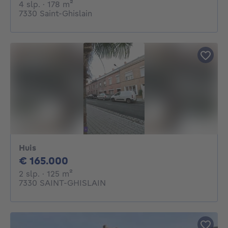
4 slaapkamers
vierkante meters
4 slp.
· 178
m²
7330 Saint-Ghislain
Huis
165000€
€ 165.000
2 slaapkamers
vierkante meters
2 slp.
· 125
m²
7330 SAINT-GHISLAIN