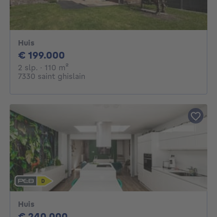
Huis
199000€
€ 199.000
2 slaapkamers
vierkante meters
2 slp.
· 110
m²
7330 saint ghislain
Huis
240000€
€ 240.000