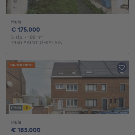
Huis
175000€
€ 175.000
5 slaapkamers
vierkante meters
5 slp.
· 188
m²
7330 SAINT-GHISLAIN
ONDER OPTIE
Huis
185000€
€ 185.000