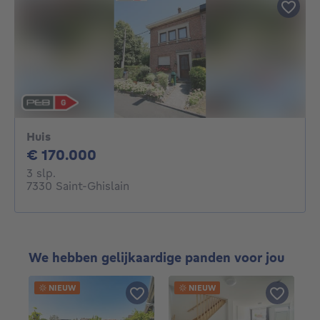
Huis
170000€
€ 170.000
3 slaapkamers
3 slp.
7330 Saint-Ghislain
We hebben gelijkaardige panden voor jou
NIEUW
NIEUW