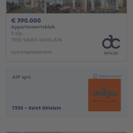
390000€
€ 390.000
Appartementsblok
3 slaapkamers
3 slp.
7330 SAINT-GHISLAIN
Opbrengsteigendom
Gesponsord
AIP sprl
7330
-
Saint Ghislain