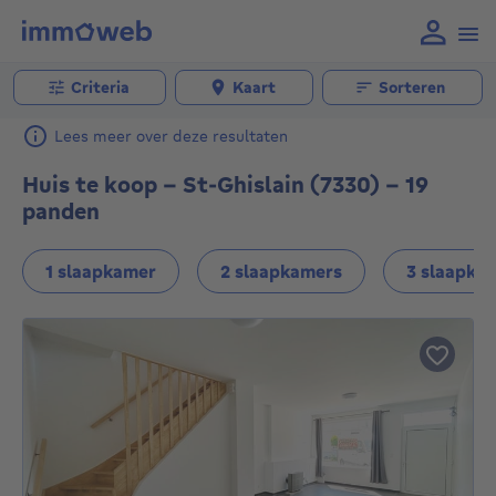
Criteria
Kaart
Sorteren
Lees meer over deze resultaten
Huis te koop - St-Ghislain (7330) - 19
panden
1 slaapkamer
2 slaapkamers
3 slaapka