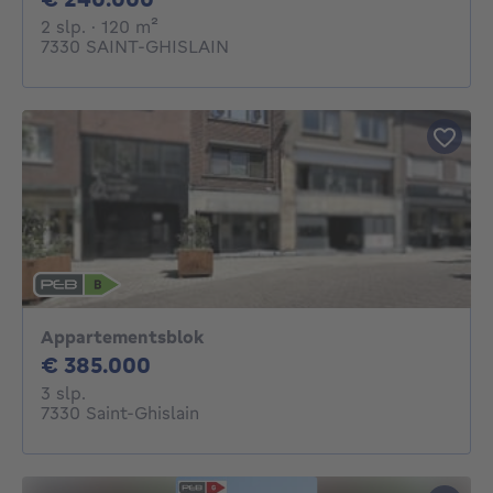
2 slaapkamers
vierkante meters
2 slp.
· 120
m²
7330 SAINT-GHISLAIN
Appartementsblok
385000€
€ 385.000
3 slaapkamers
3 slp.
7330 Saint-Ghislain