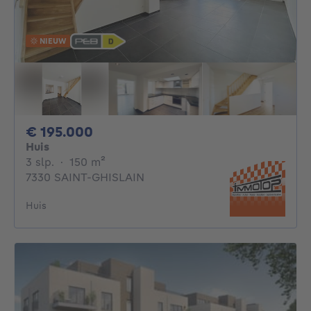
NIEUW
195000€
€ 195.000
Huis
3 slaapkamers
vierkante meters
3 slp.
·
150
m²
7330 SAINT-GHISLAIN
Huis