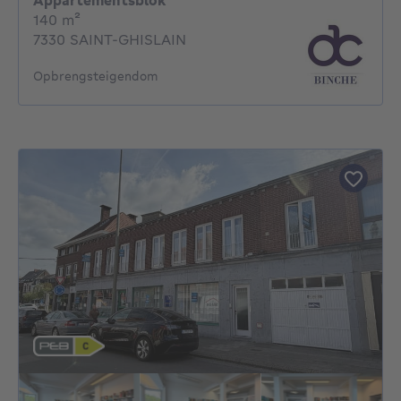
Appartementsblok
vierkante meters
140
m²
7330 SAINT-GHISLAIN
Opbrengsteigendom