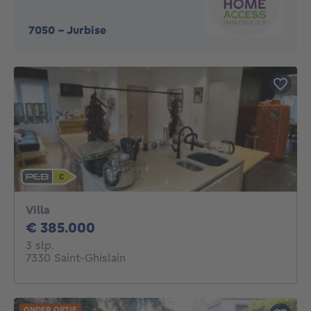
7050
-
Jurbise
Villa
385000€
€ 385.000
3 slaapkamers
3 slp.
7330 Saint-Ghislain
ONDER OPTIE