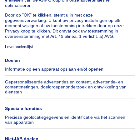
Onze huizen buiten België
Huis te koop Frankrijk
Huis te koop Spanje
Huis te koop Italië
Huis te koop Luxemburg
Huis te koop Nederland
Over
Tools
Immoweb
Schat mijn eigendom
Pers
Hypothecair krediet met
Belfius
Jobs
Verzekeringen
Axel Springer Group
Verhuis checklist
SeLoger.com
Immowelt.de
Hulp
Volg ons
Veelgestelde vragen
Immoweb Blog
Fraude
Facebook