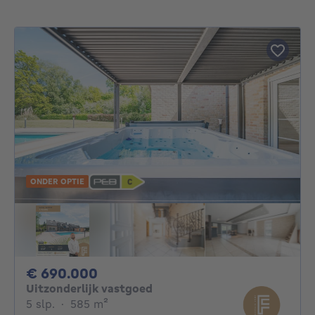
ONDER OPTIE
690000€
€ 690.000
Uitzonderlijk vastgoed
5 slaapkamers
vierkante meters
5 slp.
·
585
m²