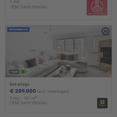
3 slaapkamers
3 slp.
7330 Saint-Ghislain
NIEUWBOUW
Bel-etage
289000€
€ 289.000
(excl. belastingen)
3 slaapkamers
vierkante meters
3 slp.
· 121
m²
7330 Saint-Ghislain