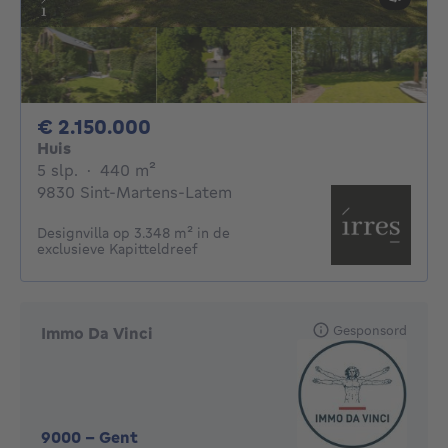
2150000€
€ 2.150.000
Huis
5 slaapkamers
vierkante meters
5 slp.
·
440
m²
9830 Sint-Martens-Latem
Designvilla op 3.348 m² in de
exclusieve Kapitteldreef
Gesponsord
Immo Da Vinci
9000
-
Gent