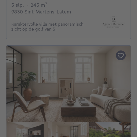
5 slaapkamers
vierkante meters
5 slp.
·
245
m²
9830 Sint-Martens-Latem
Karaktervolle villa met panoramisch
zicht op de golf van Si