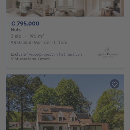
795000€
€ 795.000
Huis
3 slaapkamers
vierkante meters
3 slp.
·
190
m²
9830 Sint-Martens-Latem
Exclusief woonproject in het hart van
Sint-Martens-Latem