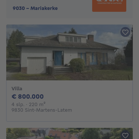
9030
-
Mariakerke
Villa
800000€
€ 800.000
4 slaapkamers
vierkante meters
4 slp.
· 220
m²
9830 Sint-Martens-Latem