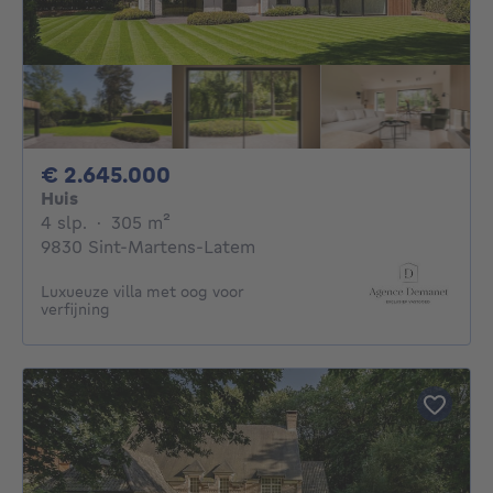
2645000€
€ 2.645.000
Huis
4 slaapkamers
vierkante meters
4 slp.
·
305
m²
9830 Sint-Martens-Latem
Luxueuze villa met oog voor
verfijning