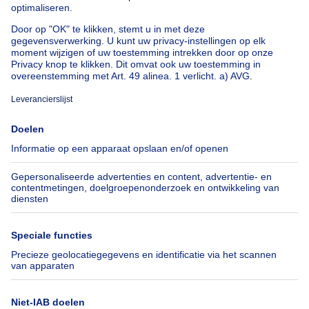
Huis te koop Spanje
Huis te koop Italië
Huis te koop Luxemburg
Huis te koop Nederland
Over
Tools
Immoweb
Schat mijn eigendom
Pers
Hypothecair krediet met
Belfius
Jobs
Verzekeringen
Axel Springer Group
Verhuis checklist
SeLoger.com
Immowelt.de
Hulp
Volg ons
Veelgestelde vragen
Immoweb Blog
Fraude
Facebook