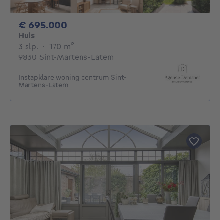
695000€
€ 695.000
Huis
3 slaapkamers
vierkante meters
3 slp.
·
170
m²
9830 Sint-Martens-Latem
Instapklare woning centrum Sint-
Martens-Latem