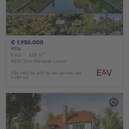
1950000€
€ 1.950.000
Villa
5 slaapkamers
vierkante meters
5 slp.
·
528
m²
9830 Sint-Martens-Latem
Villa nabij de golf op een perceel van
5.089 m2