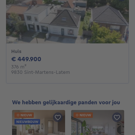
Huis
449900€
€ 449.900
vierkante meters
376
m²
9830 Sint-Martens-Latem
We hebben gelijkaardige panden voor jou
NIEUW
NIEUW
NIEUWBOUW