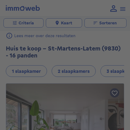
Criteria
Kaart
Sorteren
Lees meer over deze resultaten
Huis te koop - St-Martens-Latem (9830)
- 16 panden
1 slaapkamer
2 slaapkamers
3 slaapka