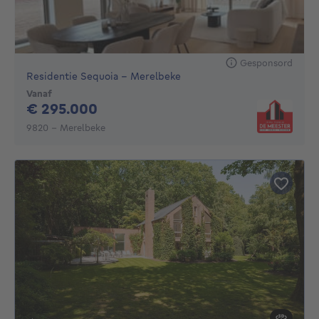
Gesponsord
Residentie Sequoia - Merelbeke
Vanaf
295000€
€ 295.000
9820 - Merelbeke