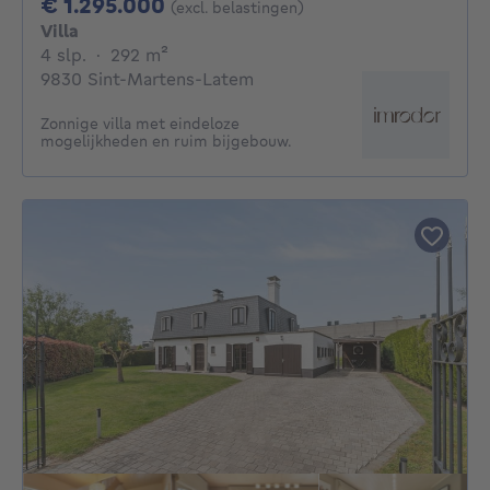
1295000€
€ 1.295.000
(excl. belastingen)
Villa
4 slaapkamers
vierkante meters
4 slp.
·
292
m²
9830 Sint-Martens-Latem
Zonnige villa met eindeloze
mogelijkheden en ruim bijgebouw.