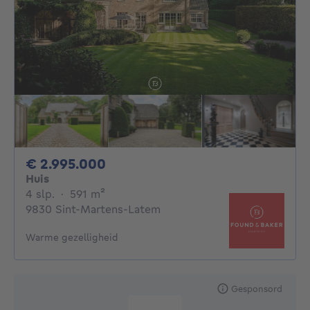
2995000€
€ 2.995.000
Huis
4 slaapkamers
vierkante meters
4 slp.
·
591
m²
9830 Sint-Martens-Latem
Warme gezelligheid
Gesponsord