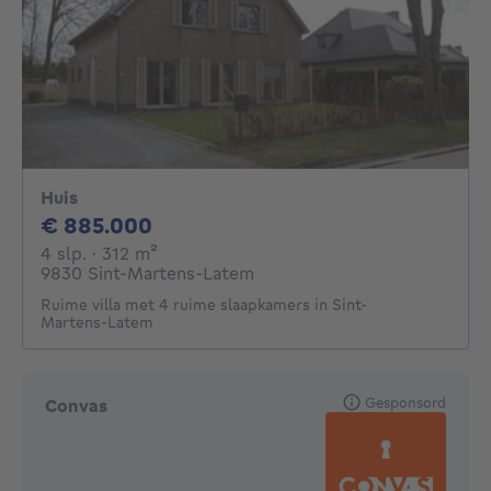
Huis
885000€
€ 885.000
4 slaapkamers
vierkante meters
4 slp.
· 312
m²
9830 Sint-Martens-Latem
Ruime villa met 4 ruime slaapkamers in Sint-
Martens-Latem
Gesponsord
Convas