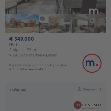
549000€
€ 549.000
Huis
4 slaapkamers
vierkante meters
4 slp.
·
192
m²
9830 Sint-Martens-Latem
Karaktervolle woning op toplocatie
in Sint-Martens-Latem
Gesponsord
Infinimo