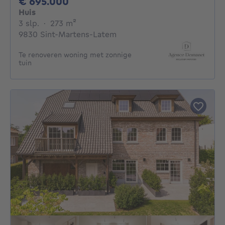
695000€
€ 695.000
Huis
3 slaapkamers
vierkante meters
3 slp.
·
273
m²
9830 Sint-Martens-Latem
Te renoveren woning met zonnige
tuin