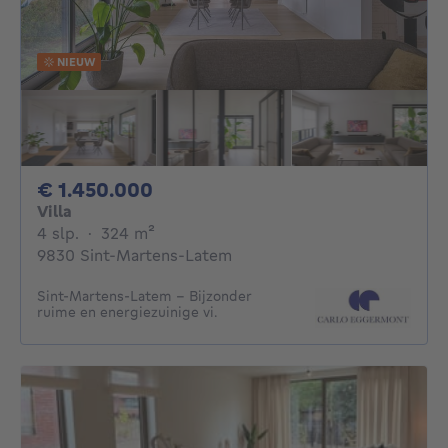
NIEUW
1450000€
€ 1.450.000
Villa
4 slaapkamers
vierkante meters
4 slp.
·
324
m²
9830 Sint-Martens-Latem
Sint-Martens-Latem – Bijzonder
ruime en energiezuinige vi.