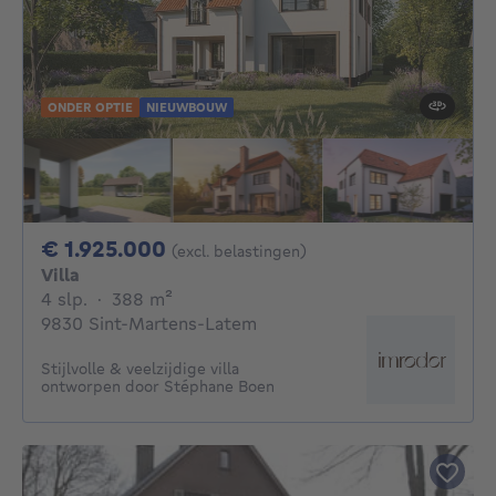
ONDER OPTIE
NIEUWBOUW
1925000€
€ 1.925.000
(excl. belastingen)
Villa
4 slaapkamers
vierkante meters
4 slp.
·
388
m²
9830 Sint-Martens-Latem
Stijlvolle & veelzijdige villa
ontworpen door Stéphane Boen