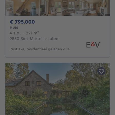
795000€
€ 795.000
Huis
4 slaapkamers
vierkante meters
4 slp.
·
221
m²
9830 Sint-Martens-Latem
Rustieke, residentieel gelegen villa