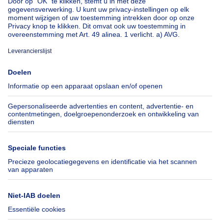
Over
Tools
Immoweb
Schat mijn eigendom
Pers
Hypothecair krediet met
Belfius
Jobs
Verzekeringen
Axel Springer Group
Verhuis checklist
SeLoger.com
Immowelt.de
Hulp
Volg ons
Veelgestelde vragen
Immoweb Blog
Fraude
Facebook
Toegankelijkheid
X