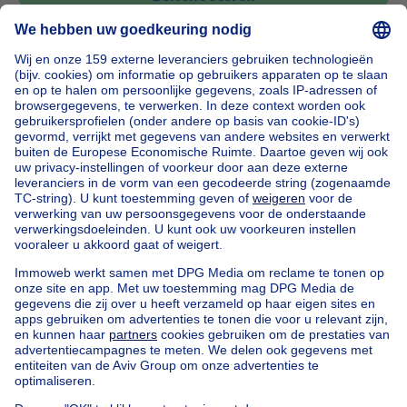
Home
België
Vlaams Brabant (provincie)
Halle-Vilvoorde (arrondissement)
Kopen uw appartement in Drogenbos
Onze huizen buiten België
Huis te koop Frankrijk
Huis te koop Spanje
Huis te koop Italië
Huis te koop Luxemburg
Huis te koop Nederland
Goedkoop vastgoed
Goedkoop huis te koop
Goedkope appartementen te huur
Onze huurwoningen met slaapkamers
Appartement te koop met 3 slaapkamers Oostende
Huis te koop met 3 slaapkamers Stene
Huis te koop met 3 slaapkamers Deurne