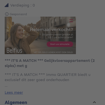
Verdieping : 0
Gesponsord
*** IT'S A MATCH *** Gelijkvloersappartement (2
slpks) met g
*** IT'S A MATCH *** Immo QUARTIER biedt u
exclusief dit zeer goed onderhouden
gelijkvloersappartement (90m²) met garage aan te
...
DROGENBOS. De indeling is als volgt: inkomhal,
lees meer
living en eetplaats met toegang tot het terras met
pergola, deels ingerichte keuken (gootsteen,
Algemeen