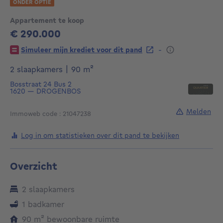
ONDER OPTIE
Appartement te koop
€ 290.000
290000€
-
Simuleer mijn krediet voor dit pand
vierkante meters
2 slaapkamers
|
90
m²
Bosstraat 24
Bus 2
1620
—
DROGENBOS
Melden
Immoweb code : 21047238
Log in om statistieken over dit pand te bekijken
Overzicht
2 slaapkamers
1 badkamer
vierkante meters
90
m²
bewoonbare ruimte