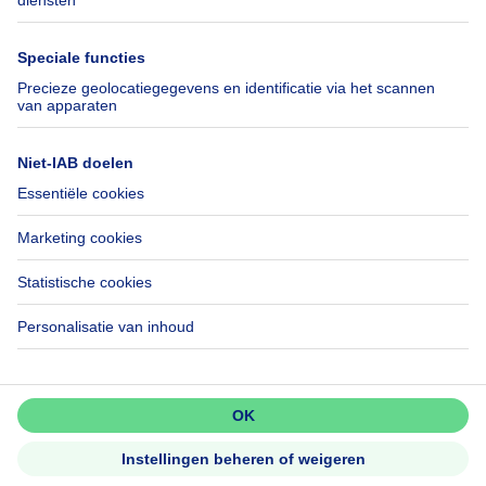
Immowelt.de
Hulp
Volg ons
Veelgestelde vragen
Immoweb Blog
Fraude
Facebook
Toegankelijkheid
X
Contacteer ons
LinkedIn
Immoweb SA © 2026 - Alle rechten voorbehouden
Gebruiksvoorwaarden
Cookie instellingen
Privacybeleid
Rangschikking regels
3044 -
d2b95f88ad4c2e3527743d6bd81664b3a2df8b8e -