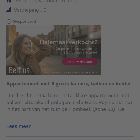
154
m²
bewoonbare ruimte
Verdieping : 0
Gesponsord
Appartement met 3 grote kamers, balkon en kelder
Ontdek dit betaalbare, instapklare appartement met
balkon, uitstekend gelegen in de Frans Reyniersstraat,
in het hart van het rustige Hombeek (zone 30). De
stijl, met authentieke trap en enorme raampartijen in
...
de leefruimte, dateert van de jaren 30, maar het
lees meer
interieur is van 2018. Hoogrendementsglas (PVC) en
een condensatieketel, droegen bij aan de EPC-score