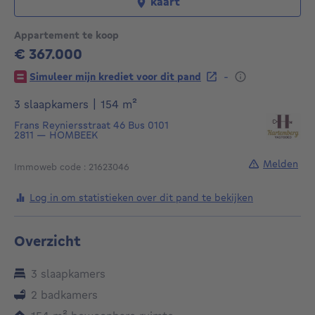
kaart
Appartement te koop
€ 367.000
367000€
-
Simuleer mijn krediet voor dit pand
vierkante meters
3 slaapkamers
|
154
m²
Frans Reyniersstraat 46
Bus 0101
2811
—
HOMBEEK
Melden
Immoweb code : 21623046
Log in om statistieken over dit pand te bekijken
Overzicht
3 slaapkamers
2 badkamers
vierkante meters