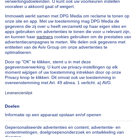
Onze huizen buiten België
Huis te koop Frankrijk
Huis te koop Spanje
Huis te koop Italië
Huis te koop Luxemburg
Huis te koop Nederland
Goedkoop vastgoed
Goedkoop huis te koop
Goedkope appartementen te huur
Onze huurwoningen met slaapkamers
Appartement te koop met 3 slaapkamers Oostende
Huis te koop met 3 slaapkamers Stene
Huis te koop met 3 slaapkamers Deurne
Over
Tools
Immoweb
Schat mijn eigendom
Pers
Hypothecair krediet met
Belfius
Jobs
Verzekeringen
Axel Springer Group
Verhuis checklist
SeLoger.com