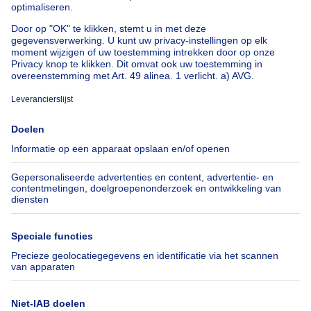
Huis te koop met 3 slaapkamers Stene
Huis te koop met 3 slaapkamers Deurne
Over
Tools
Immoweb
Schat mijn eigendom
Pers
Hypothecair krediet met
Belfius
Jobs
Verzekeringen
Axel Springer Group
Verhuis checklist
SeLoger.com
Immowelt.de
Hulp
Volg ons
Veelgestelde vragen
Immoweb Blog
Fraude
Facebook