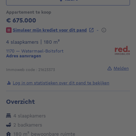
Appartement te koop
€ 675.000
675000€
-
Simuleer mijn krediet voor dit pand
vierkante meters
4 slaapkamers
|
180
m²
1170
—
Watermael-Boitsfort
Adres aanvragen
Melden
Immoweb code : 21623373
Log in om statistieken over dit pand te bekijken
Overzicht
4 slaapkamers
2 badkamers
vierkante meters
180
m²
bewoonbare ruimte