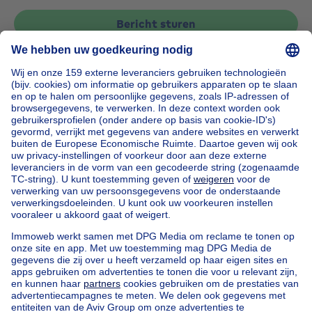
Bericht sturen
Home
België
Brussel (provincie)
Brussel (arrondissement)
Kopen uw appartement in Watermael-boitsfort
Onze huizen buiten België
Huis te koop Frankrijk
Huis te koop Spanje
Huis te koop Italië
Huis te koop Luxemburg
Huis te koop Nederland
Goedkoop vastgoed
Goedkoop huis te koop
Goedkope appartementen te huur
Onze huurwoningen met slaapkamers
Appartement te koop met 3 slaapkamers Oostende