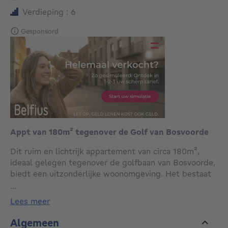
Verdieping : 6
Gesponsord
Appt van 180m² tegenover de Golf van Bosvoorde
Dit ruim en lichtrijk appartement van circa 180m²,
ideaal gelegen tegenover de golfbaan van Bosvoorde,
biedt een uitzonderlijke woonomgeving. Het bestaat
uit een inkomhal met wc, een fantastische woonkamer
...
van meer dan 70 m² met een uniek open uitzicht op
lees meer
de golfbaan, een aparte uitgeruste keuken. Het
slaapgedeelte omvat vier slaapkamers (12,8m²,
Algemeen