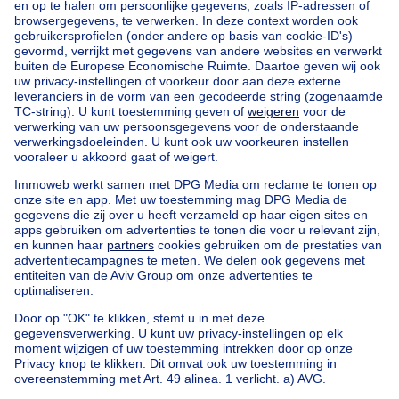
Home
België
Brussel (provincie)
Brussel (arrondissement)
Kopen uw appartementsblok in Saint-josse-ten-noode
Onze huizen buiten België
Huis te koop Frankrijk
Huis te koop Spanje
Huis te koop Italië
Huis te koop Luxemburg
Huis te koop Nederland
Goedkoop vastgoed
Goedkoop huis te koop
Goedkope appartementen te huur
Onze huurwoningen met slaapkamers
Appartement te koop met 3 slaapkamers Oostende
Huis te koop met 3 slaapkamers Stene
Huis te koop met 3 slaapkamers Deurne
Over
Tools