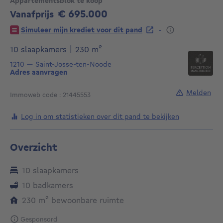
Appartementsblok te koop
€ 695.000
Vanafprijs
695000€
-
Simuleer mijn krediet voor dit pand
vierkante meters
10 slaapkamers
|
230
m²
1210
—
Saint-Josse-ten-Noode
Adres aanvragen
Melden
Immoweb code : 21445553
Log in om statistieken over dit pand te bekijken
Overzicht
10 slaapkamers
10 badkamers
vierkante meters
230
m²
bewoonbare ruimte
Gesponsord