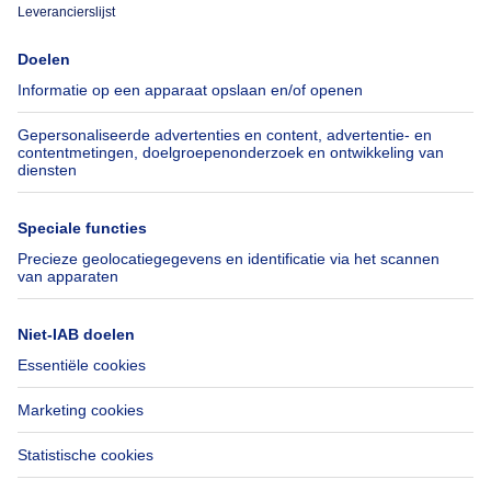
Immoweb
Schat mijn eigendom
Pers
Hypothecair krediet met
Belfius
Jobs
Verzekeringen
Axel Springer Group
Verhuis checklist
SeLoger.com
Immowelt.de
Hulp
Volg ons
Veelgestelde vragen
Immoweb Blog
Fraude
Facebook
Toegankelijkheid
X
Contacteer ons
LinkedIn
Immoweb SA © 2026 - Alle rechten voorbehouden
Gebruiksvoorwaarden
Cookie instellingen
Privacybeleid