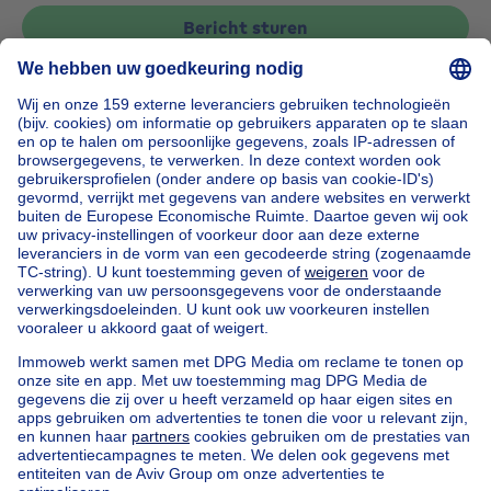
Bericht sturen
Home
België
Vlaams Brabant (provincie)
Halle-Vilvoorde (arrondissement)
Kopen uw huis in Zemst
Onze huizen buiten België
Huis te koop Frankrijk
Huis te koop Spanje
Huis te koop Italië
Huis te koop Luxemburg
Huis te koop Nederland
Goedkoop vastgoed
Goedkoop huis te koop
Goedkope appartementen te huur
Onze huurwoningen met slaapkamers
Appartement te koop met 3 slaapkamers Oostende