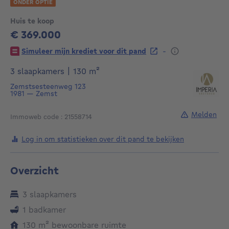
ONDER OPTIE
Huis te koop
€ 369.000
369000€
-
Simuleer mijn krediet voor dit pand
vierkante meters
3 slaapkamers
|
130
m²
Zemstsesteenweg 123
1981
—
Zemst
Melden
Immoweb code : 21558714
Log in om statistieken over dit pand te bekijken
Overzicht
3 slaapkamers
1 badkamer
vierkante meters
130
m²
bewoonbare ruimte