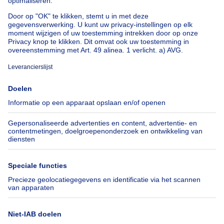
Huis te koop met 3 slaapkamers Stene
Huis te koop met 3 slaapkamers Deurne
Over
Tools
Immoweb
Schat mijn eigendom
Pers
Hypothecair krediet met
Belfius
Jobs
Verzekeringen
Axel Springer Group
Verhuis checklist
SeLoger.com
Immowelt.de
Hulp
Volg ons
Veelgestelde vragen
Immoweb Blog
Fraude
Facebook