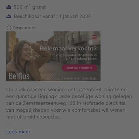
vierkante meters
500
m²
grond
Beschikbaar vanaf : 1 januari 2027
Gesponsord
Op zoek naar een woning met potentieel, ruimte en
een gunstige ligging? Deze gezellige woning gelegen
aan de Zemstsesteenweg 123 in Hofstade biedt tal
van mogelijkheden voor wie comfortabel wil wonen
met uitbreidingsopties.
...
Bij het betreden van de woning komt u in de
inkomhal, die toegang geeft tot de lichtrijke
lees meer
woonkamer. Aansluitend bevindt zich de keuken en de