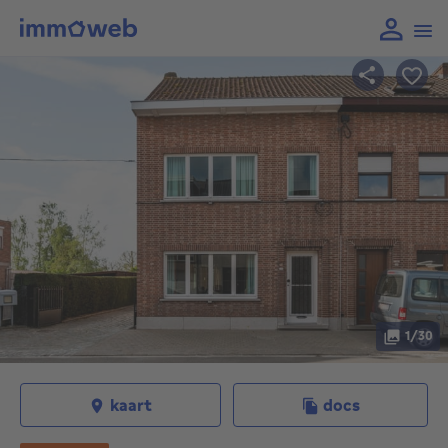
1/30
kaart
docs