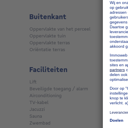
Buitenkant
Oppervlakte van het perceel
726
m²
Oppervlakte tuin
567
m²
Oppervlakte terras
18
m²
Oriëntatie terras
Noord
Faciliteiten
Lift
Nee
Beveiligde toegang / alarm
Nee
Airconditioning
Ja
TV-kabel
Ja
Jacuzzi
Nee
Sauna
Nee
Zwembad
Nee