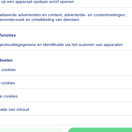
kilowattuur per vierkante meters
h/m²
especificeerd
especificeerd
especificeerd