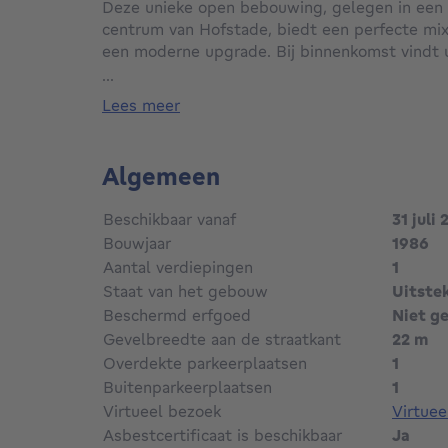
Deze unieke open bebouwing, gelegen in een r
centrum van Hofstade, biedt een perfecte mix
een moderne upgrade. Bij binnenkomst vindt 
toilet, een ruime leefruimte die vloeiend over
...
polyvalente aanbouw die ideaal is voor een b
lees meer
afgesloten keuken heeft toegang tot de tuin,
ruime slaapkamers, waarvan de hoofdslaapka
Een extra polyvalente kamer die een vierde sl
Algemeen
dakverdieping biedt veel potentieel voor ext
leuke tuin rondom de woning is dit een ideale
Beschikbaar vanaf
31 juli
meer informatie of een bezichtiging kunt u c
Bouwjaar
1986
nico@altro-vastgoed.be. Mis deze kans niet 
Aantal verdiepingen
1
Staat van het gebouw
Uitste
Beschermd erfgoed
Niet g
Gevelbreedte aan de straatkant
22 m
Overdekte parkeerplaatsen
1
Buitenparkeerplaatsen
1
Virtueel bezoek
Virtue
Asbestcertificaat is beschikbaar
Ja