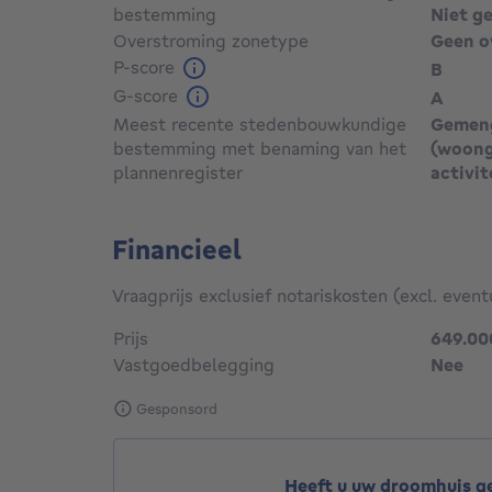
bestemming
Niet g
Overstroming zonetype
Geen o
P-score
B
G-score
A
Meest recente stedenbouwkundige
Gemen
bestemming met benaming van het
(woong
plannenregister
activit
Financieel
Vraagprijs exclusief notariskosten (excl. event
Prijs
649.00
Vastgoedbelegging
Nee
Gesponsord
Heeft u uw droomhuis 