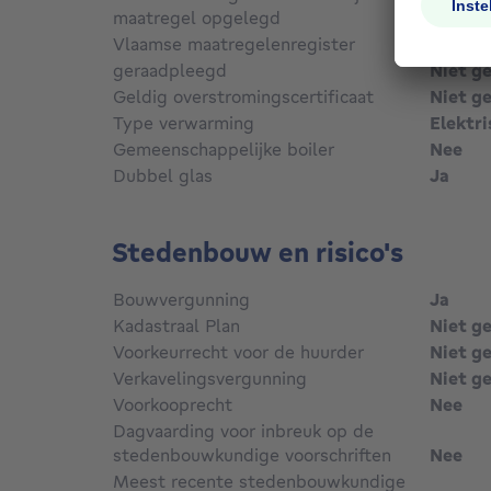
maatregel opgelegd
Niet g
Vlaamse maatregelenregister
geraadpleegd
Niet g
Geldig overstromingscertificaat
Niet g
Type verwarming
Elektri
Gemeenschappelijke boiler
Nee
Dubbel glas
Ja
Stedenbouw en risico's
Bouwvergunning
Ja
Kadastraal Plan
Niet g
Voorkeurrecht voor de huurder
Niet g
Verkavelingsvergunning
Niet g
Voorkooprecht
Nee
Dagvaarding voor inbreuk op de
stedenbouwkundige voorschriften
Nee
Meest recente stedenbouwkundige