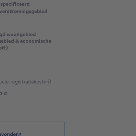
especificeerd
verstromingsgebied
gd woongebied
ebied & economische
eit)
uele registratiekosten)
649000 €
0 €
gevonden?