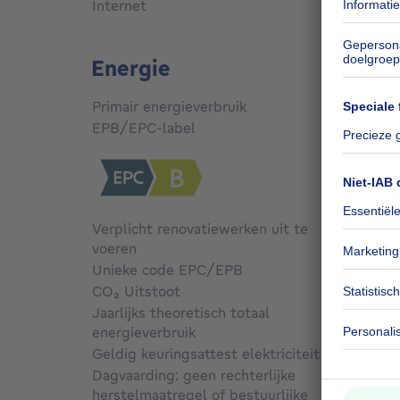
Internet
Ja
Energie
Primair energieverbruik
159
kW
EPB/EPC-label
B
Verplicht renovatiewerken uit te
voeren
Nee
Unieke code EPC/EPB
Niet g
CO₂ Uitstoot
Niet g
Jaarlijks theoretisch totaal
energieverbruik
Niet g
Geldig keuringsattest elektriciteit
Ja
Dagvaarding: geen rechterlijke
herstelmaatregel of bestuurlijke