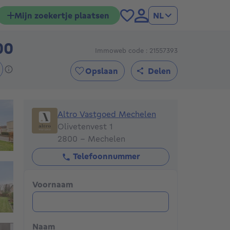
Mijn zoekertje plaatsen
NL
00
Immoweb code : 21557393
649000€
Opslaan
Delen
Altro Vastgoed Mechelen
Altro Vastgoed Mechelen
Olivetenvest 1
2800 - Mechelen
Telefoonnummer
Voornaam
Naam