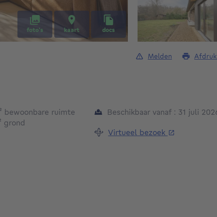
foto's
kaart
docs
Melden
Afdruk
vierkante meters
²
bewoonbare ruimte
Beschikbaar vanaf : 31 juli 202
vierkante meters
²
grond
Virtueel bezoek