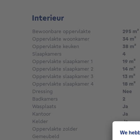
Interieur
Bewoonbare oppervlakte
295
m²
Oppervlakte woonkamer
34
m²
Oppervlakte keuken
38
m²
Slaapkamers
4
Oppervlakte slaapkamer 1
19
m²
Oppervlakte slaapkamer 2
14
m²
Oppervlakte slaapkamer 3
13
m²
Oppervlakte slaapkamer 4
18
m²
Dressing
Nee
Badkamers
2
Wasplaats
Ja
Kantoor
Ja
Kelder
Ja
Oppervlakte zolder
65
m²
Gemeubeld
Nee