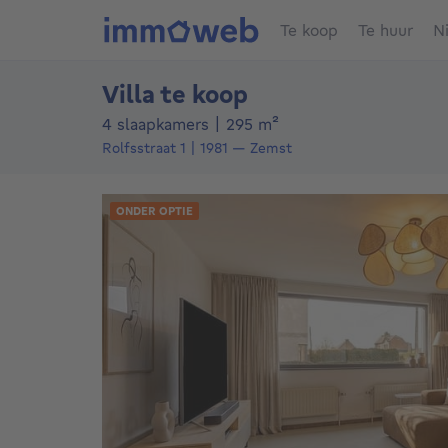
Te koop
Te huur
N
Villa te koop
vierkante meters
4 slaapkamers
|
295
m²
Rolfsstraat 1
1981
—
Zemst
ONDER OPTIE