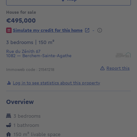
House for sale
€495,000
495000€
-
Simulate my credit for this home
square meters
3 bedrooms
|
150
m²
Rue du Zénith 67
1082
—
Berchem-Sainte-Agathe
Report this
Immoweb code : 21541218
Log in to see statistics about this property
Overview
3 bedrooms
1 bathroom
square meters
150
m²
livable space