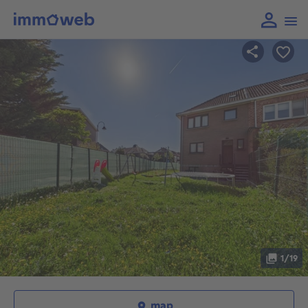
1/19
map