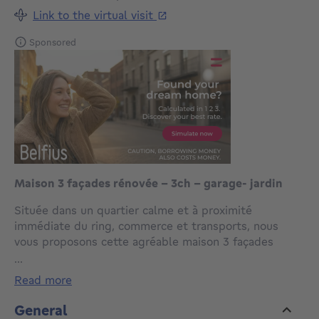
Link to the virtual visit
Sponsored
Maison 3 façades rénovée - 3ch - garage- jardin
Située dans un quartier calme et à proximité
immédiate du ring, commerce et transports, nous
vous proposons cette agréable maison 3 façades
rénovée offrant une superficie habitable d’environ 150
...
m² qui offre des espaces fonctionnels ainsi qu’un beau
read more
potentiel familial.
Au rez-de-chaussée, vous trouverez un garage, une
General