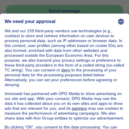
Send message
Home
Belgium
Brussels (province)
Brussels (district)
Buy your house in Berchem-sainte-agathe
House out of Belgium
House for sale France
House for sale Spain
House for sale Italy
House for sale Luxembourg
House for sale Netherlands
Our cheap properties
Cheap houses for sale
Cheap apartments for rent