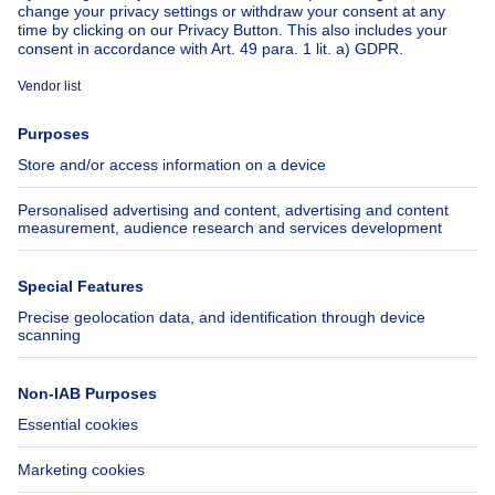
About
Tools
Immoweb
Estimate my property
Press
Mortgage credit with Belfius
Jobs
Insurances
Axel Springer Group
SeLoger.com
Immowelt.de
Help
Follow Us
FAQ
Facebook
Fraud
X
Accessibility
LinkedIn
Contact us