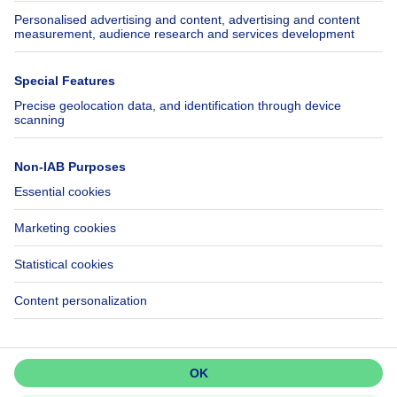
SeLoger.com
Immowelt.de
Help
Follow Us
FAQ
Facebook
Fraud
X
Accessibility
LinkedIn
Contact us
Immoweb SA © 2026 - All rights reserved
Terms of use
Cookie settings
Privacy
Ranking rules
3044 -
d2b95f88ad4c2e3527743d6bd81664b3a2df8b8e -