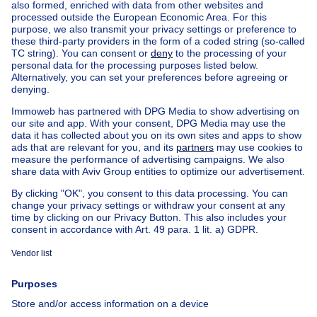
Home
Belgium
Brussels (province)
Brussels (district)
Buy your house in Woluwe-saint-lambert
House out of Belgium
House for sale France
House for sale Spain
House for sale Italy
House for sale Luxembourg
House for sale Netherlands
Our cheap properties
Cheap houses for sale
Cheap apartments for rent
About
Tools
Immoweb
Estimate my property
Press
Mortgage credit with Belfius
Jobs
Insurances
Axel Springer Group