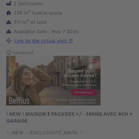
2 bathrooms
square meters
338
m²
livable space
square meters
311
m²
of land
Available date : May 7 2026
Link to the virtual visit
Sponsored
! NEW ! MAISON 3 FACADES +/- 340M2 AVEC 4CH +
GARAGE
✨ NEW – EXCLUSIVITÉ ABITA ✨