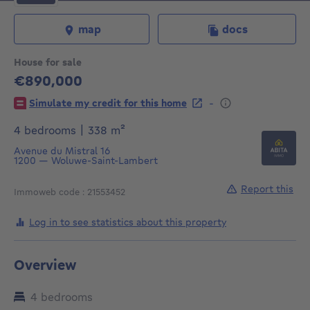
map
docs
House for sale
€890,000
890000€
-
Simulate my credit for this home
square meters
4 bedrooms
|
338
m²
Avenue du Mistral 16
1200
—
Woluwe-Saint-Lambert
Report this
Immoweb code : 21553452
Log in to see statistics about this property
Overview
4 bedrooms