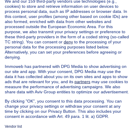
gerenoveerd en onderhouden. Gezien zijn statuut zijn
er heel wat mogelijkheden aangaande uitbating,
alsook ontvangt u subsidies voor het onderhoud van
de Hoeve.
Energetisch beschikt dit eigendom bovendien reeds
over een hybride warmtepomp systeem (elektriciteit-
Home
Belgium
West Flanders (province)
stookolie - 2021), zonneboiler, zonnepanelen van
Veurne (district)
Buy your villa in Alveringem
8000 Wp en thuisbatterijen van 10 kWh.
House out of Belgium
House for sale France
House for sale Spain
House for sale Italy
Kortom een uitzonderlijk aanbod in een unieke setting
House for sale Luxembourg
House for sale Netherlands
met zeer veel ...
Our cheap properties
Cheap houses for sale
Cheap apartments for rent
About
Tools
Immoweb
Estimate my property