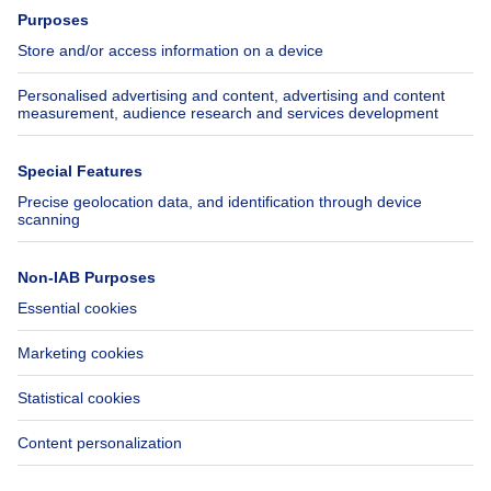
Press
Mortgage credit with Belfius
Jobs
Insurances
Axel Springer Group
SeLoger.com
Immowelt.de
Help
Follow Us
FAQ
Facebook
Fraud
X
Accessibility
LinkedIn
Contact us
Immoweb SA © 2026 - All rights reserved
Terms of use
Cookie settings
Privacy
Ranking rules