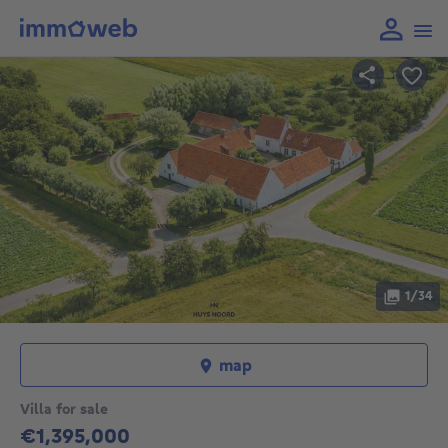
1/34
map
Villa for sale
€1,395,000
1395000€