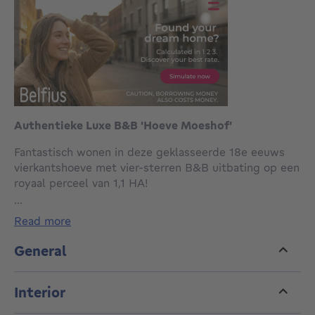
Authentieke Luxe B&B 'Hoeve Moeshof'
Fantastisch wonen in deze geklasseerde 18e eeuws
vierkantshoeve met vier-sterren B&B uitbating op een
royaal perceel van 1,1 HA!
...
De idyllische Bed & Breakfast ligt vlakbij de kust,
read more
Frankrijk, het historische Veurne en het mooie
Diksmuide.
General
In het midden van de Westhoek, met zijn vele
fietsroutes, is deze locatie de beste keuze voor de
Interior
veelzijdige reiziger.
De binnentuin, boomgaard en omliggende weilanden