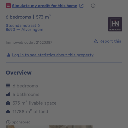
-
Simulate my credit for this home
square meters
6 bedrooms
|
573
m²
Steendamstraat 6
8690
—
Alveringem
Report this
Immoweb code : 21620387
Log in to see statistics about this property
Overview
6 bedrooms
5 bathrooms
square meters
573
m²
livable space
square meters
11788
m²
of land
Sponsored