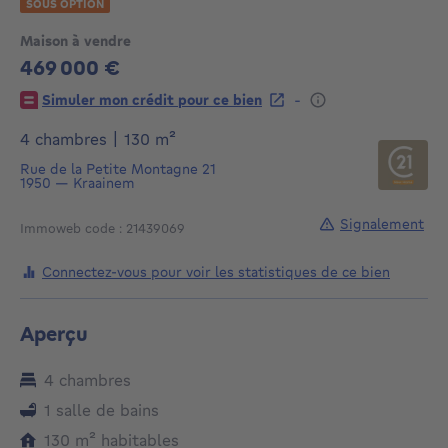
SOUS OPTION
Maison à vendre
469 000 €
469000€
-
Simuler mon crédit pour ce bien
mètres carrés
4 chambres
|
130
m²
Rue de la Petite Montagne 21
1950
—
Kraainem
Signalement
Immoweb code : 21439069
Connectez-vous pour voir les statistiques de ce bien
Aperçu
4 chambres
1 salle de bains
mètres carrés
130
m²
habitables