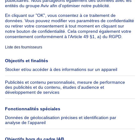
Appartement à louer avec 3 chambres
Maison à louer avec 3 chambres
Appartement à louer avec 3 chambres Bruxelles-ville
À propos
Outils
Immoweb
Estimer mon bien
Presse
Crédit hypothécaire avec
Belfius
Emplois
Assurances
Groupe Axel Springer
Check-list déménagement
SeLoger.com
Immowelt.de
Aide
Suivez-nous
FAQ
Immoweb Blog
Fraude
Facebook