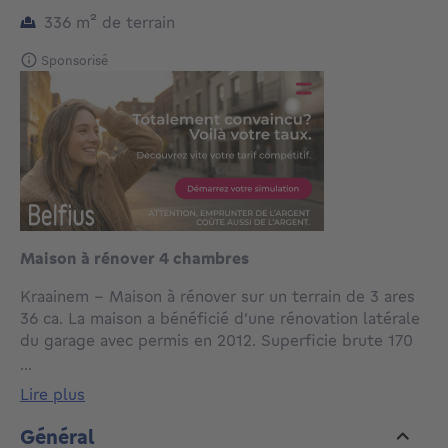
mètres carrés
336
m²
de terrain
Sponsorisé
Maison à rénover 4 chambres
Kraainem – Maison à rénover sur un terrain de 3 ares
36 ca. La maison a bénéficié d’une rénovation latérale
du garage avec permis en 2012. Superficie brute 170
m² dont 130m² habitables. Elle se compose, au rez-
...
de-chaussée, d’un hall d’entrée avec accès vers un
lire plus
bureau ou une chambre, d’une cuisine avec véranda,
ainsi que d’un séjour donnant accès à la terrasse et au
Général