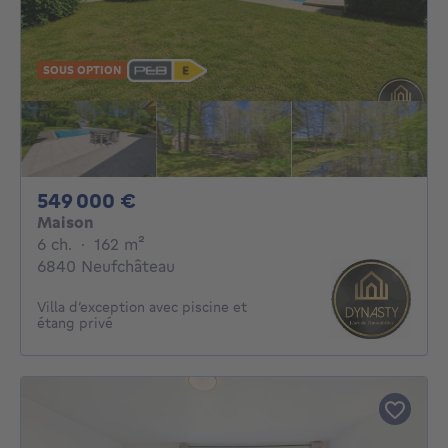
SOUS OPTION
549000€
549 000 €
Maison
6 chambres
mètres carrés
6 ch.
·
162
m²
6840 Neufchâteau
Villa d’exception avec piscine et
étang privé