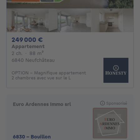
249000€
249 000 €
Appartement
2 chambres
mètres carrés
2 ch.
·
88
m²
6840 Neufchâteau
OPTION - Magnifique appartement
2 chambres avec vue sur le L
Sponsorisé
Euro Ardennes Immo srl
6830
-
Bouillon