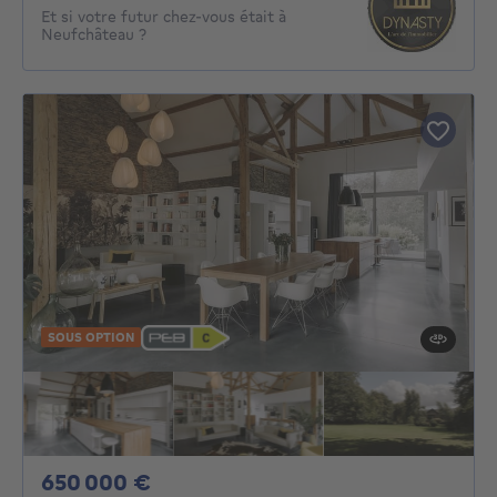
Et si votre futur chez-vous était à
Neufchâteau ?
SOUS OPTION
650000€
650 000 €