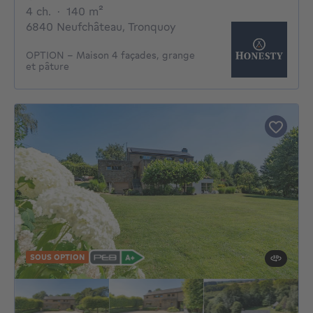
4 chambres
mètres carrés
4 ch.
·
140
m²
6840 Neufchâteau, Tronquoy
OPTION - Maison 4 façades, grange
et pâture
SOUS OPTION