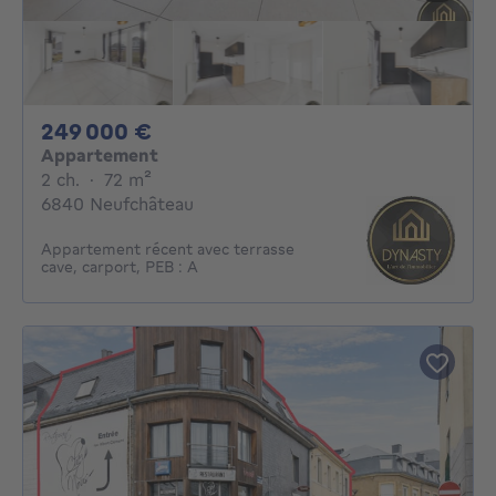
249000€
249 000 €
Appartement
2 chambres
mètres carrés
2 ch.
·
72
m²
6840 Neufchâteau
Appartement récent avec terrasse
cave, carport, PEB : A