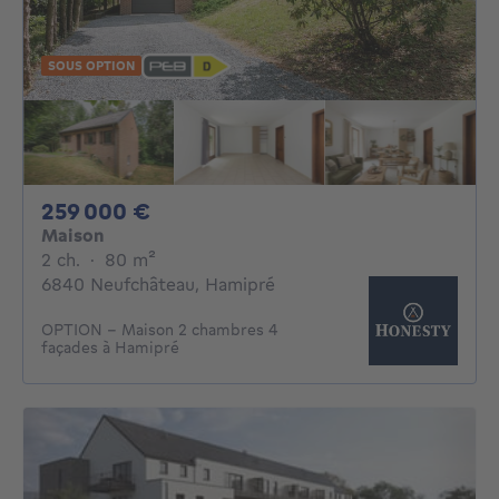
SOUS OPTION
259000€
259 000 €
Maison
2 chambres
mètres carrés
2 ch.
·
80
m²
6840 Neufchâteau, Hamipré
OPTION - Maison 2 chambres 4
façades à Hamipré