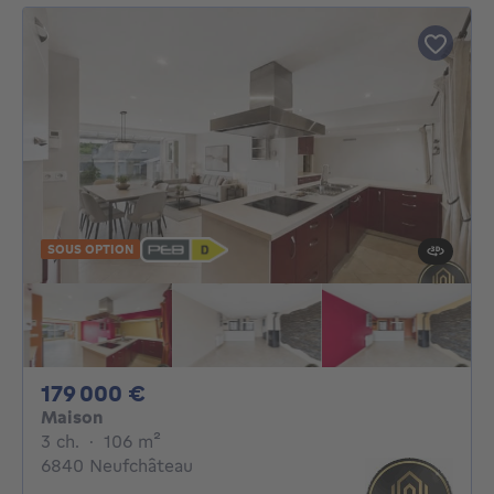
SOUS OPTION
179000€
179 000 €
Maison
3 chambres
mètres carrés
3 ch.
·
106
m²
6840 Neufchâteau