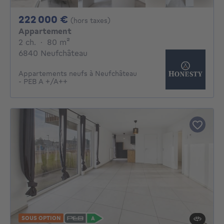
222000€
222 000 €
(hors taxes)
Appartement
2 chambres
mètres carrés
2 ch.
·
80
m²
6840 Neufchâteau
Appartements neufs à Neufchâteau
- PEB A +/A++
SOUS OPTION