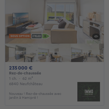
SOUS OPTION
235000€
235 000 €
Rez-de-chaussée
1 chambre
mètres carrés
1 ch.
·
62
m²
6840 Neufchâteau
Nouveau ! Rez-de-chaussée avec
jardin à Hamipré !