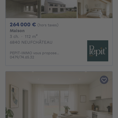
264000€
264 000 €
(hors taxes)
Maison
3 chambres
mètres carrés
3 ch.
·
112
m²
6840 NEUFCHÂTEAU
PEPIT-IMMO vous propose...
0479/74.65.32