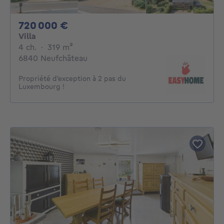
720000€
720 000 €
Villa
4 chambres
mètres carrés
4 ch.
·
319
m²
6840 Neufchâteau
Propriété d'exception à 2 pas du
Luxembourg !