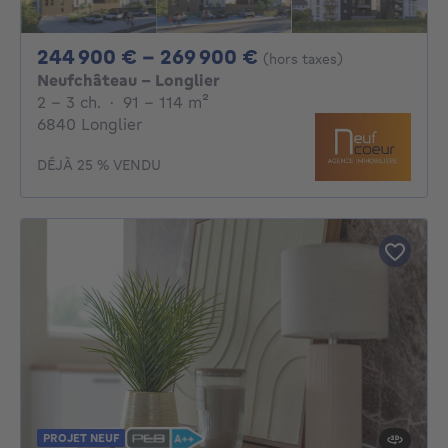
De 244900€ À 26
244 900 € - 269 900 €
(hors taxes)
Neufchâteau - Longlier
2 - 3 Chambres
mètres carrés
2 - 3 ch.
·
91 - 114
m²
6840 Longlier
DÉJÀ 25 % VENDU
PROJET NEUF