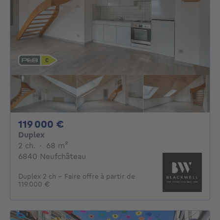
119000€
119 000 €
Duplex
2 chambres
mètres carrés
2 ch.
·
68
m²
6840 Neufchâteau
Duplex 2 ch - Faire offre à partir de
119.000 €