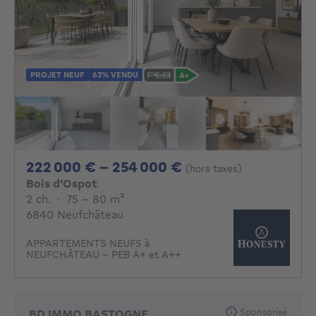
PROJET NEUF
63% VENDU
De 222000€ À 25
222 000 € - 254 000 €
(hors taxes)
Bois d'Ospot
2 chambres
mètres carrés
2 ch.
·
75 - 80
m²
6840 Neufchâteau
APPARTEMENTS NEUFS à
NEUFCHÂTEAU - PEB A+ et A++
Sponsorisé
BD IMMO BASTOGNE