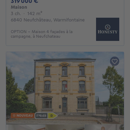
319000€
319 000 €
Maison
3 chambres
mètres carrés
3 ch.
·
142
m²
6840 Neufchâteau, Warmifontaine
OPTION - Maison 4 façades à la
campagne, à Neufchateau
NOUVEAU