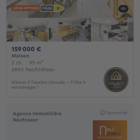
SOUS OPTION
159000€
159 000 €
Maison
2 chambres
mètres carrés
2 ch.
·
95
m²
6840 Neufchâteau
Maison 2 façades rénovée – Prête à
emménager !
Sponsorisé
Agence Immobilière
Neufcoeur