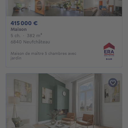
415000€
415 000 €
Maison
5 chambres
mètres carrés
5 ch.
·
382
m²
6840 Neufchâteau
Maison de maître 5 chambres avec
jardin