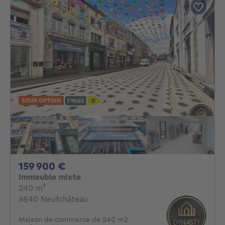
SOUS OPTION
159900€
159 900 €
Immeuble mixte
mètres carrés
240
m²
6840 Neufchâteau
Maison de commerce de 240 m2