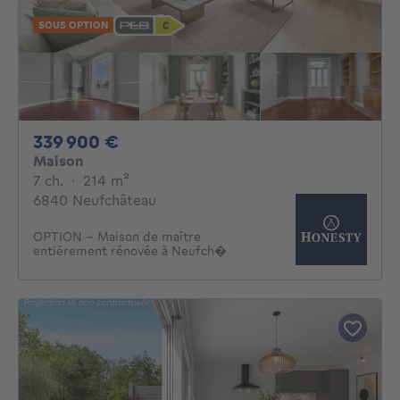
SOUS OPTION
339900€
339 900 €
Maison
7 chambres
mètres carrés
7 ch.
·
214
m²
6840 Neufchâteau
OPTION - Maison de maître
entièrement rénovée à Neufch�