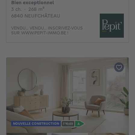
Bien exceptionnel
3 chambres
mètres carrés
3 ch.
·
268
m²
6840 NEUFCHÂTEAU
VENDU... VENDU... INSCRIVEZ-VOUS
SUR WWW.PEPIT-IMMO.BE !
NOUVELLE CONSTRUCTION