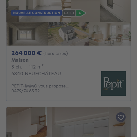
NOUVELLE CONSTRUCTION
264000€
264 000 €
(hors taxes)
Maison
3 chambres
mètres carrés
3 ch.
·
112
m²
6840 NEUFCHÂTEAU
PEPIT-IMMO vous propose...
0479/74.65.32