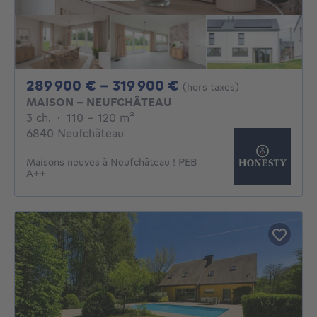
De 289900€ À 319
289 900 € - 319 900 €
(hors taxes)
MAISON - NEUFCHÂTEAU
3 chambres
mètres carrés
3 ch.
·
110 - 120
m²
6840 Neufchâteau
Maisons neuves à Neufchâteau ! PEB
A++