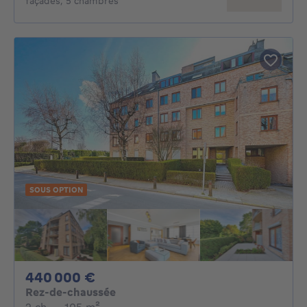
façades, 5 chambres
SOUS OPTION
440000€
440 000 €
Rez-de-chaussée
2 chambres
mètres carrés