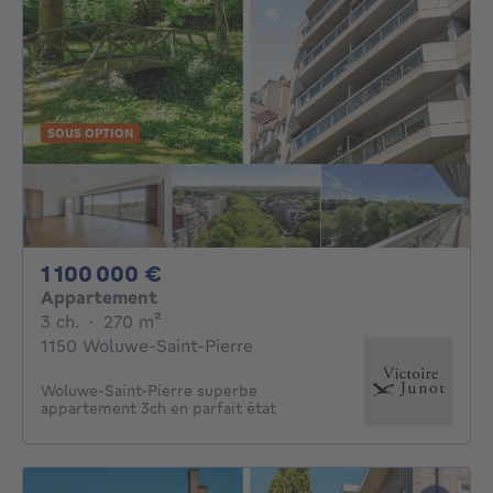
SOUS OPTION
1100000€
1 100 000 €
Appartement
3 chambres
mètres carrés
3 ch.
·
270
m²
1150 Woluwe-Saint-Pierre
Woluwe-Saint-Pierre superbe
appartement 3ch en parfait état