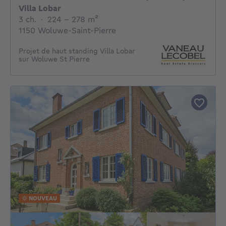
Villa Lobar
3 chambres
mètres carrés
3 ch.
·
224 - 278
m²
1150 Woluwe-Saint-Pierre
Projet de haut standing Villa Lobar
sur Woluwe St Pierre
NOUVEAU