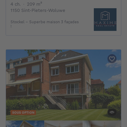
4 chambres
mètres carrés
4 ch.
·
209
m²
1150 Sint-Pieters-Woluwe
Stockel - Superbe maison 3 façades
!
SOUS OPTION