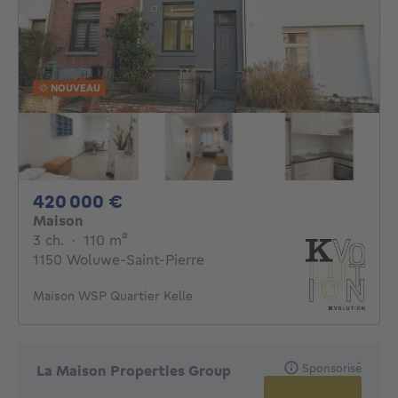
NOUVEAU
420000€
420 000 €
Maison
3 chambres
mètres carrés
3 ch.
·
110
m²
1150 Woluwe-Saint-Pierre
Maison WSP Quartier Kelle
Sponsorisé
La Maison Properties Group