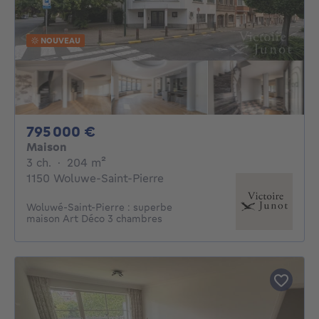
NOUVEAU
795000€
795 000 €
Maison
3 chambres
mètres carrés
3 ch.
·
204
m²
1150 Woluwe-Saint-Pierre
Woluwé-Saint-Pierre : superbe
maison Art Déco 3 chambres