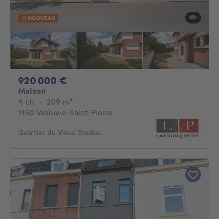
NOUVEAU
920000€
920 000 €
Maison
4 chambres
mètres carrés
4 ch.
·
209
m²
1150 Woluwe-Saint-Pierre
Quartier du Vieux Stockel