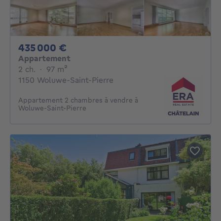
435000€
435 000 €
Appartement
2 chambres
mètres carrés
2 ch.
·
97
m²
1150 Woluwe-Saint-Pierre
Appartement 2 chambres à vendre à
Woluwe-Saint-Pierre