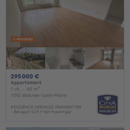
NOUVEAU
295000€
295 000 €
Appartement
1 chambre
mètres carrés
1 ch.
·
60
m²
1150 Woluwe-Saint-Pierre
RESIDENCE SERVICES PARMENTIER
- Bel appt 1CH + terr+cave+gar