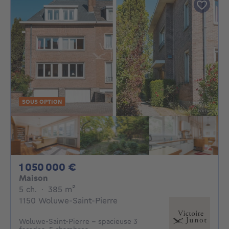
SOUS OPTION
1050000€
1 050 000 €
Maison
5 chambres
mètres carrés
5 ch.
·
385
m²
1150 Woluwe-Saint-Pierre
Woluwe-Saint-Pierre - spacieuse 3