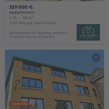
329000€
329 000 €
Appartement
2 chambres
mètres carrés
2 ch.
·
66
m²
1150 Woluwe-Saint-Pierre
Appartement de standing-moderne.
1chambre+bureau à Stockel!
NOUVEAU