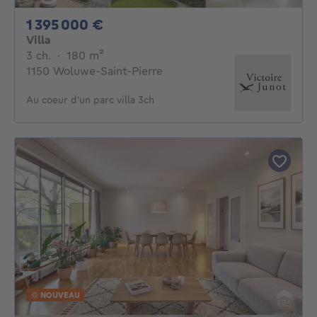
1395000€
1 395 000 €
Villa
3 chambres
mètres carrés
3 ch.
·
180
m²
1150 Woluwe-Saint-Pierre
Au coeur d'un parc villa 3ch
NOUVEAU