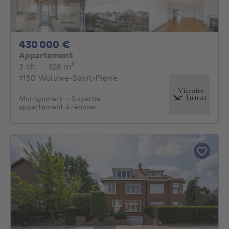
430000€
430 000 €
Appartement
3 chambres
mètres carrés
3 ch.
·
128
m²
1150 Woluwe-Saint-Pierre
Montgomery - Superbe
appartement à rénover