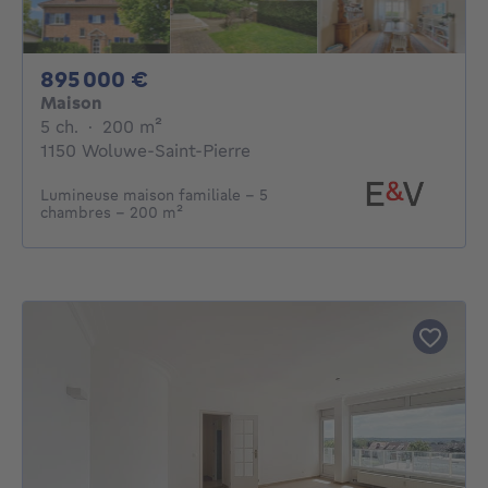
895000€
895 000 €
Maison
5 chambres
mètres carrés
5 ch.
·
200
m²
1150 Woluwe-Saint-Pierre
Lumineuse maison familiale - 5
chambres - 200 m²