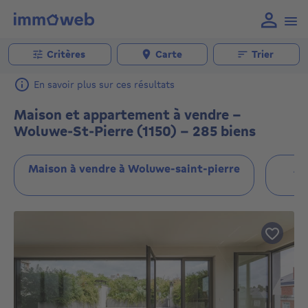
Critères
Carte
Trier
En savoir plus sur ces résultats
Maison et appartement à vendre -
Woluwe-St-Pierre (1150) - 285 biens
Maison à vendre à Woluwe-saint-pierre
Ap