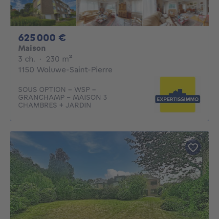
625000€
625 000 €
Maison
3 chambres
mètres carrés
3 ch.
·
230
m²
1150 Woluwe-Saint-Pierre
SOUS OPTION - WSP -
GRANCHAMP - MAISON 3
CHAMBRES + JARDIN