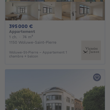
395000€
395 000 €
Appartement
1 chambre
mètres carrés
1 ch.
·
74
m²
1150 Woluwe-Saint-Pierre
Woluwe-St-Pierre - Appartement 1
chambre + balcon