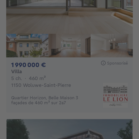
Sponsorisé
1990000€
1 990 000 €
Villa
5 chambres
mètres carrés
5 ch.
·
460
m²
1150 Woluwe-Saint-Pierre
Quartier Horizon, Belle Maison 3
façades de 460 m² sur 2a7