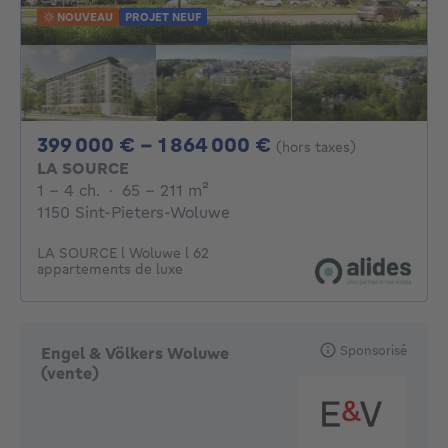
NOUVEAU
PROJET NEUF
De 399000€ À 1
399 000 € - 1 864 000 €
(hors taxes)
LA SOURCE
1 - 4 Chambres
mètres carrés
1 - 4 ch.
·
65 - 211
m²
1150 Sint-Pieters-Woluwe
LA SOURCE l Woluwe l 62
appartements de luxe
Sponsorisé
Engel & Völkers Woluwe
(vente)