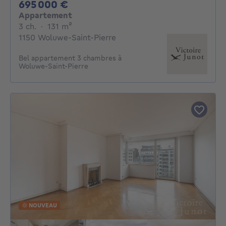
695000€
695 000 €
Appartement
3 chambres
mètres carrés
3 ch.
·
131
m²
1150 Woluwe-Saint-Pierre
Bel appartement 3 chambres à
Woluwe-Saint-Pierre
NOUVEAU