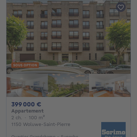
SOUS OPTION
399000€
399 000 €
Appartement
2 chambres
mètres carrés
2 ch.
·
100
m²
1150 Woluwe-Saint-Pierre
Quartier Grandchamp - Superbe