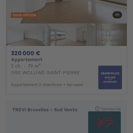
SOUS OPTION
320000€
320 000 €
Appartement
2 chambres
mètres carrés
2 ch.
·
79
m²
1150 WOLUWE-SAINT-PIERRE
Appartement 2 chambres + terrasse
Sponsorisé
TREVI Bruxelles - Sud Vente