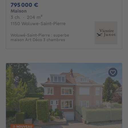
795000€
795 000 €
Maison
3 chambres
mètres carrés
3 ch.
·
204
m²
1150 Woluwe-Saint-Pierre
Woluwé-Saint-Pierre : superbe
maison Art Déco 3 chambres
NOUVEAU