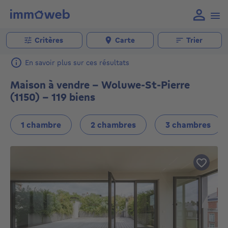
Critères
Carte
Trier
En savoir plus sur ces résultats
Maison à vendre - Woluwe-St-Pierre
(1150) - 119 biens
1 chambre
2 chambres
3 chambres