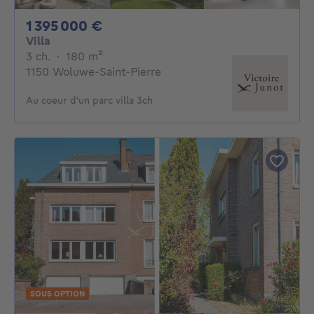
1395000€
1 395 000 €
Villa
3 chambres
mètres carrés
3 ch.
·
180
m²
1150 Woluwe-Saint-Pierre
Au coeur d'un parc villa 3ch
SOUS OPTION