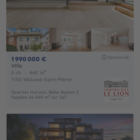
Sponsorisé
1990000€
1 990 000 €
Villa
5 chambres
mètres carrés
5 ch.
·
460
m²
1150 Woluwe-Saint-Pierre
Quartier Horizon, Belle Maison 3
façades de 460 m² sur 2a7