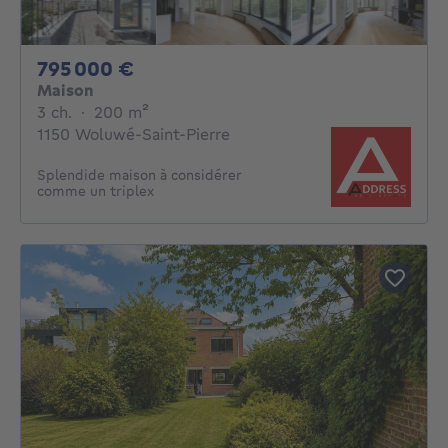
795000€
795 000 €
Maison
3 chambres
mètres carrés
3 ch.
·
200
m²
1150 Woluwé-Saint-Pierre
Splendide maison à considérer
comme un triplex