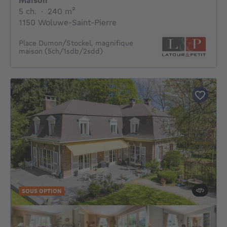
Maison
5 chambres
mètres carrés
5 ch.
·
240
m²
1150 Woluwe-Saint-Pierre
Place Dumon/Stockel, magnifique
maison (5ch/1sdb/2sdd)
SOUS OPTION