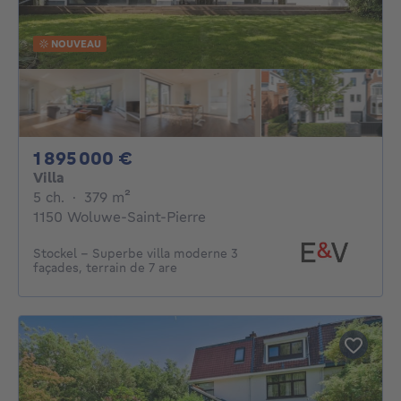
NOUVEAU
1895000€
1 895 000 €
Villa
5 chambres
mètres carrés
5 ch.
·
379
m²
1150 Woluwe-Saint-Pierre
Stockel - Superbe villa moderne 3
façades, terrain de 7 are