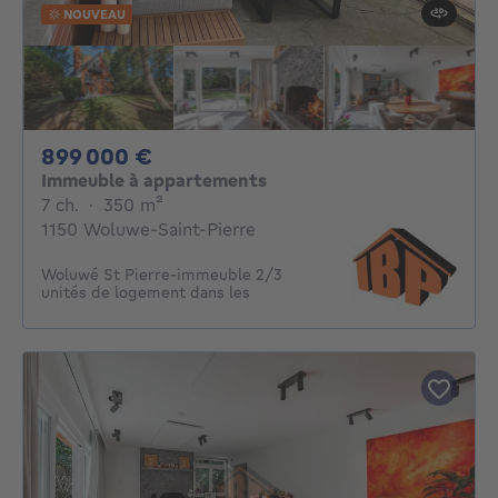
NOUVEAU
899000€
899 000 €
Immeuble à appartements
7 chambres
mètres carrés
7 ch.
·
350
m²
1150 Woluwe-Saint-Pierre
Woluwé St Pierre-immeuble 2/3
unités de logement dans les