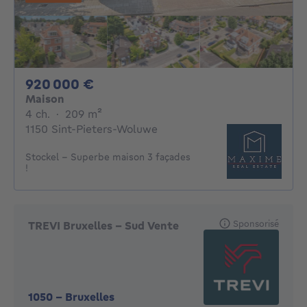
920000€
920 000 €
Maison
4 chambres
mètres carrés
4 ch.
·
209
m²
1150 Sint-Pieters-Woluwe
Stockel - Superbe maison 3 façades
!
Sponsorisé
TREVI Bruxelles - Sud Vente
1050
-
Bruxelles