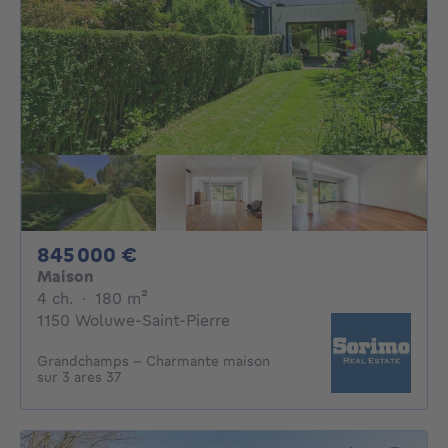
845000€
845 000 €
Maison
4 chambres
mètres carrés
4 ch.
·
180
m²
1150 Woluwe-Saint-Pierre
Grandchamps - Charmante maison
sur 3 ares 37