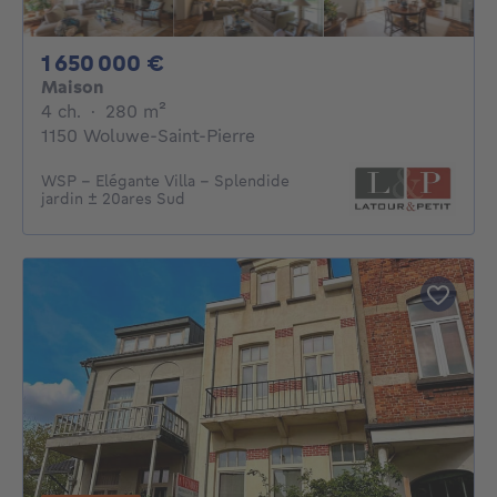
1650000€
1 650 000 €
Maison
4 chambres
mètres carrés
4 ch.
·
280
m²
1150 Woluwe-Saint-Pierre
WSP - Elégante Villa - Splendide
jardin ± 20ares Sud