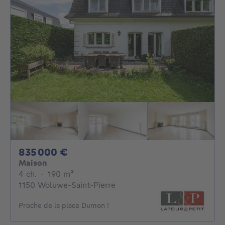
835000€
835 000 €
Maison
4 chambres
mètres carrés
4 ch.
·
190
m²
1150 Woluwe-Saint-Pierre
Proche de la place Dumon !