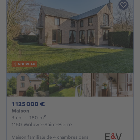
NOUVEAU
1125000€
1 125 000 €
Maison
3 chambres
mètres carrés
3 ch.
·
180
m²
1150 Woluwe-Saint-Pierre
Maison familiale de 4 chambres dans