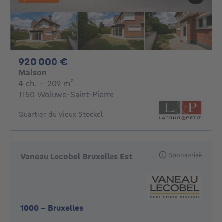
920000€
920 000 €
Maison
4 chambres
mètres carrés
4 ch.
·
209
m²
1150 Woluwe-Saint-Pierre
Quartier du Vieux Stockel
Sponsorisé
Vaneau Lecobel Bruxelles Est
1000
-
Bruxelles