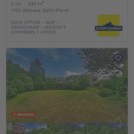
3 chambres
mètres carrés
3 ch.
·
230
m²
1150 Woluwe-Saint-Pierre
SOUS OPTION - WSP -
GRANCHAMP - MAISON 3
CHAMBRES + JARDIN
NOUVEAU