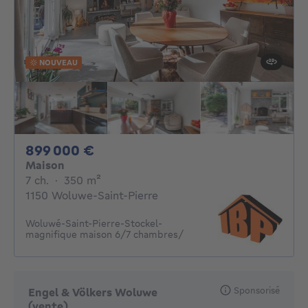
NOUVEAU
899000€
899 000 €
Maison
7 chambres
mètres carrés
7 ch.
·
350
m²
1150 Woluwe-Saint-Pierre
Woluwé-Saint-Pierre-Stockel-
magnifique maison 6/7 chambres/
Sponsorisé
Engel & Völkers Woluwe
(vente)