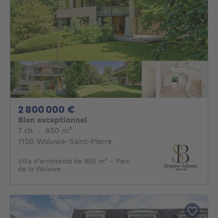
2800000€
2 800 000 €
Bien exceptionnel
7 chambres
mètres carrés
7 ch.
·
850
m²
1150 Woluwe-Saint-Pierre
Villa d'architecte de 850 m² - Parc
de la Woluwe