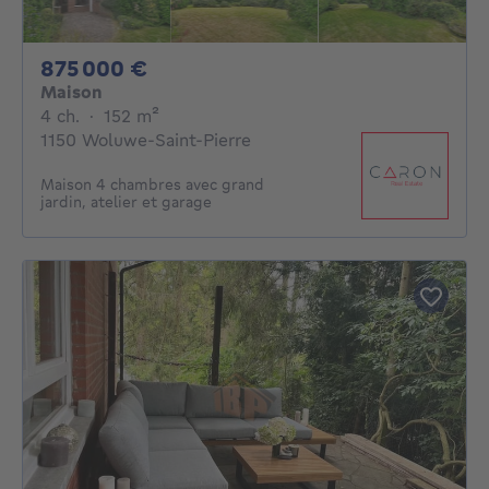
875000€
875 000 €
Maison
4 chambres
mètres carrés
4 ch.
·
152
m²
1150 Woluwe-Saint-Pierre
Maison 4 chambres avec grand
jardin, atelier et garage