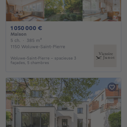
1050000€
1 050 000 €
Maison
5 chambres
mètres carrés
5 ch.
·
385
m²
1150 Woluwe-Saint-Pierre
Woluwe-Saint-Pierre - spacieuse 3
façades, 5 chambres