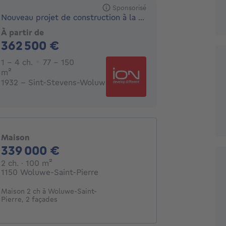
Sponsorisé
Nouveau projet de construction à la frontière avec Kraain...
À partir de
362500€
362 500 €
1 - 4 Chambres
1 - 4 ch.
77 - 150
mètres carrés
m²
1932 - Sint-Stevens-Woluwe
Maison
339000€
339 000 €
2 chambres
mètres carrés
2 ch.
· 100
m²
1150 Woluwe-Saint-Pierre
Maison 2 ch à Woluwe-Saint-
Pierre, 2 façades