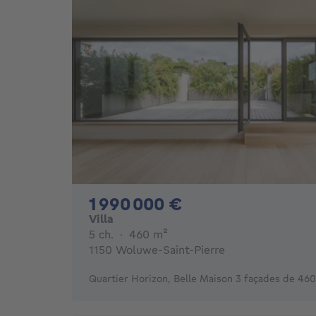
1990000€
1 990 000 €
Villa
5 chambres
mètres carrés
5 ch.
·
460
m²
1150 Woluwe-Saint-Pierre
Quartier Horizon, Belle Maison 3 façades de 460