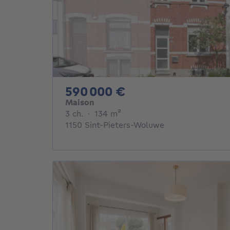
590000€
590 000 €
Maison
3 chambres
mètres carrés
3 ch.
·
134
m²
1150 Sint-Pieters-Woluwe