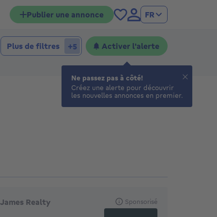
Publier une annonce
FR
Plus de filtres
Activer l'alerte
+5
Ne passez pas à côté!
Créez une alerte pour découvrir
les nouvelles annonces en premier.
gences en vedette
James Realty
Sponsorisé