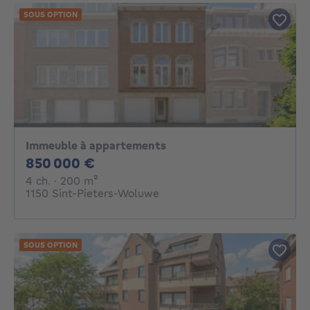
SOUS OPTION
Immeuble à appartements
850000€
850 000 €
4 chambres
mètres carrés
4 ch.
· 200
m²
1150 Sint-Pieters-Woluwe
SOUS OPTION