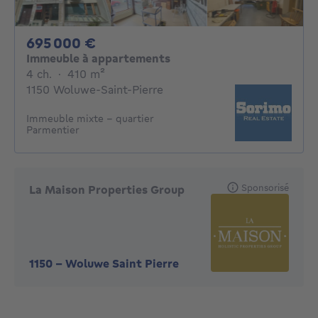
695000€
695 000 €
Immeuble à appartements
4 chambres
mètres carrés
4 ch.
·
410
m²
1150 Woluwe-Saint-Pierre
Immeuble mixte - quartier
Parmentier
Sponsorisé
La Maison Properties Group
1150
-
Woluwe Saint Pierre