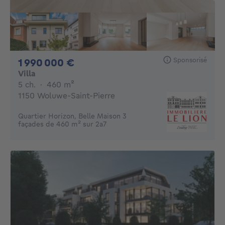
Sponsorisé
1990000€
1 990 000 €
Villa
5 chambres
mètres carrés
5 ch.
·
460
m²
1150 Woluwe-Saint-Pierre
Quartier Horizon, Belle Maison 3
façades de 460 m² sur 2a7