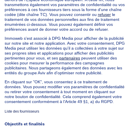
Trouvez d'autres propriétés
Maison à vendre Limbourg
Trouvez d'autres immeuble a appartements à
Immeuble a appartements à vendre Woluwe-St-Pierre
Immeuble à appartements à vendre
Maison Bel-étage à vendre
Bien exceptionnel à vendre
Ferme à vendre
Bungalow à vendre
Chalet à vendre
Château à vendre
Maison de campagne à vendre
Immeuble mixte à vendre
Autres biens à vendre
Manoir à vendre
Nos maisons hors de la Belgique
Maison à vendre France
Maison à vendre Espagne
Maison à vendre Italie
Maison à vendre Luxembourg
Maison à vendre Pays-bas
À propos
Outils
Immoweb
Estimer mon bien
Presse
Crédit hypothécaire avec