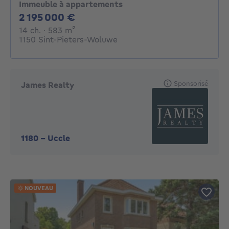
Immeuble à appartements
2195000€
2 195 000 €
14 chambres
mètres carrés
14 ch.
· 583
m²
1150 Sint-Pieters-Woluwe
Sponsorisé
James Realty
1180
-
Uccle
NOUVEAU