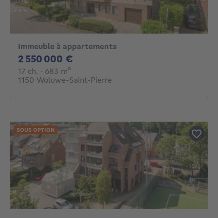
Immeuble à appartements
2550000€
2 550 000 €
17 chambres
mètres carrés
17 ch.
· 683
m²
1150 Woluwe-Saint-Pierre
SOUS OPTION