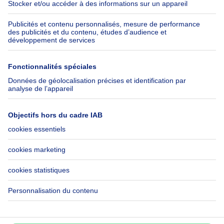
Belfius
Emplois
Assurances
Groupe Axel Springer
Check-list déménagement
SeLoger.com
Immowelt.de
Aide
Suivez-nous
FAQ
Immoweb Blog
Fraude
Facebook
Accessibilité
X
Contactez-nous
LinkedIn
Immoweb SA © 2026 - Tous droits réservés
Conditions d'utilisation
Gestion des cookies
Vie privée
Règles de fonctionnement et de classement
Ne passez pas à côté!