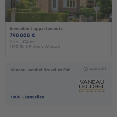
Immeuble à appartements
790000€
790 000 €
2 chambres
mètres carrés
2 ch.
· 174
m²
1150 Sint-Pieters-Woluwe
Sponsorisé
Vaneau Lecobel Bruxelles Est
1000
-
Bruxelles