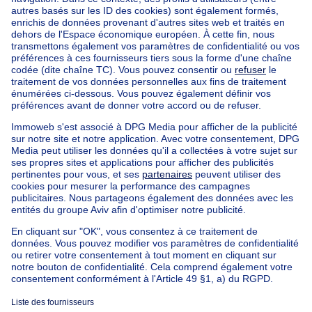
Acheter votre maison à Lierneux
Trouvez d'autres propriétés
Maison à vendre Limbourg
Maison à vendre Arbrefontaine
Maison à vendre Bra
Immeuble à appartements à vendre
Maison Bel-étage à vendre
Bien exceptionnel à vendre
Ferme à vendre
Bungalow à vendre
Chalet à vendre
Château à vendre
Maison de campagne à vendre
Immeuble mixte à vendre
Autres biens à vendre
Manoir à vendre
Maison à vendre pas cher à Lierneux
Nos maisons hors de la Belgique
Maison à vendre France
Maison à vendre Espagne
Maison à vendre Italie
Maison à vendre Luxembourg
Maison à vendre Pays-bas
À propos
Outils
Immoweb
Estimer mon bien