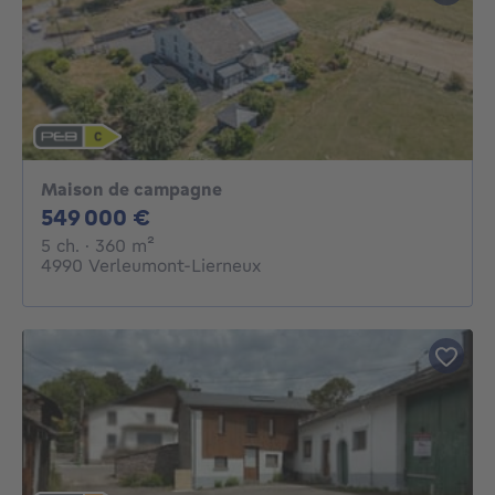
Maison de campagne
549000€
549 000 €
5 chambres
mètres carrés
5 ch.
· 360
m²
4990 Verleumont-Lierneux