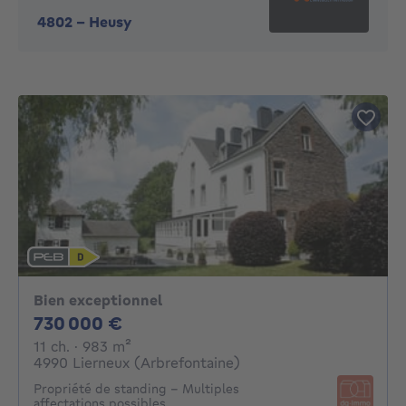
4802
-
Heusy
Bien exceptionnel
730000€
730 000 €
11 chambres
mètres carrés
11 ch.
· 983
m²
4990 Lierneux (Arbrefontaine)
Propriété de standing - Multiples
affectations possibles