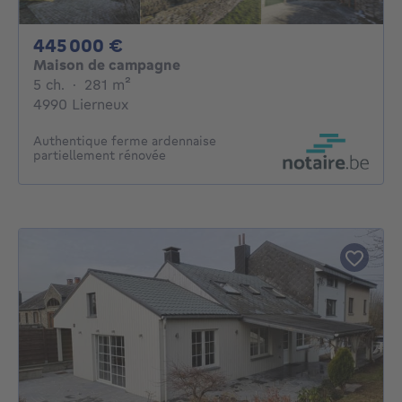
445000€
445 000 €
Maison de campagne
5 chambres
mètres carrés
5 ch.
·
281
m²
4990 Lierneux
Authentique ferme ardennaise
partiellement rénovée