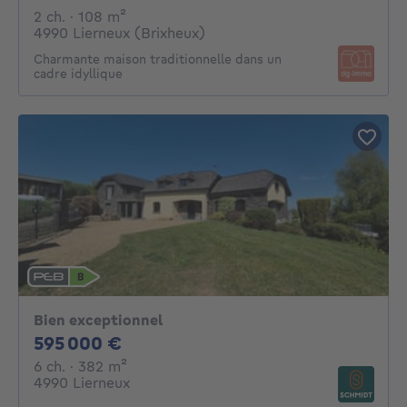
2 chambres
mètres carrés
2 ch.
· 108
m²
4990 Lierneux (Brixheux)
Charmante maison traditionnelle dans un
cadre idyllique
Bien exceptionnel
595000€
595 000 €
6 chambres
mètres carrés
6 ch.
· 382
m²
4990 Lierneux