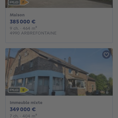
Maison
385000€
385 000 €
9 chambres
mètres carrés
9 ch.
· 464
m²
4990 ARBREFONTAINE
Immeuble mixte
349000€
349 000 €
7 chambres
mètres carrés
7 ch.
· 404
m²