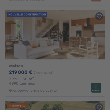
NOUVELLE CONSTRUCTION
Maison
219000€
219 000 €
(hors taxes)
3 chambres
mètres carrés
3 ch.
· 130
m²
4990 Lierneux
Gros œuvre fermé de qualité
NOUVEAU