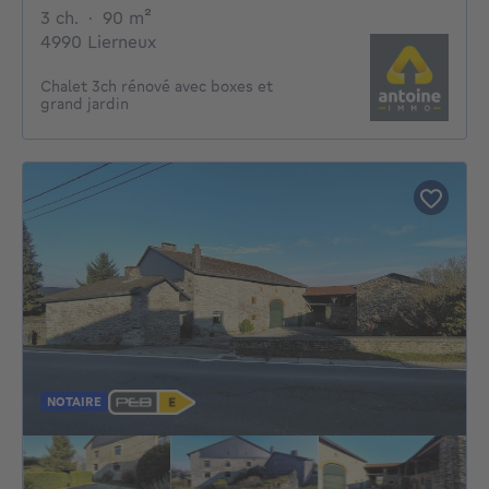
3 chambres
mètres carrés
3 ch.
·
90
m²
4990 Lierneux
Chalet 3ch rénové avec boxes et
grand jardin
NOTAIRE