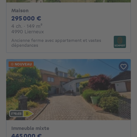
Maison
295000€
295 000 €
4 chambres
mètres carrés
4 ch.
· 149
m²
4990 Lierneux
Ancienne ferme avec appartement et vastes
dépendances
NOUVEAU
Immeuble mixte
445000€
445 000 €