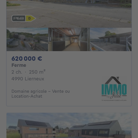
620000€
620 000 €
Ferme
2 chambres
mètres carrés
2 ch.
·
250
m²
4990 Lierneux
Domaine agricole – Vente ou
Location-Achat