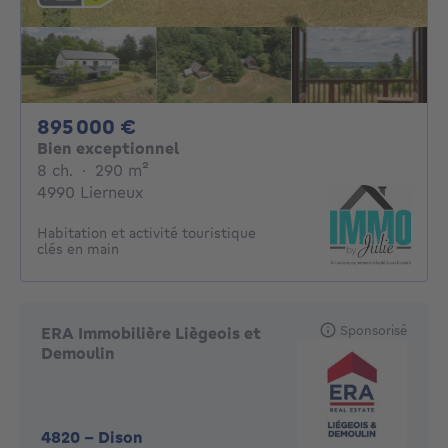
895000€
895 000 €
Bien exceptionnel
8 chambres
mètres carrés
8 ch.
·
290
m²
4990 Lierneux
Habitation et activité touristique
clés en main
Sponsorisé
ERA Immobilière Liègeois et
Demoulin
4820
-
Dison