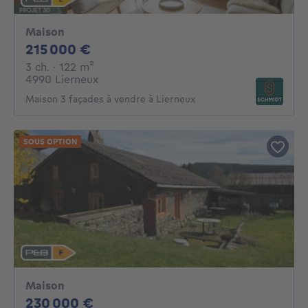
Maison
215000€
215 000 €
3 chambres
mètres carrés
3 ch.
· 122
m²
4990 Lierneux
Maison 3 façades à vendre à Lierneux
SOUS OPTION
Maison
230000€
230 000 €