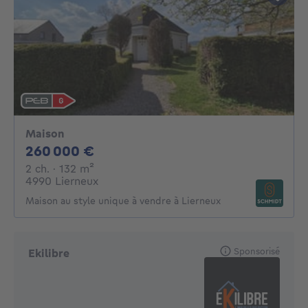
Maison
260000€
260 000 €
2 chambres
mètres carrés
2 ch.
· 132
m²
4990 Lierneux
Maison au style unique à vendre à Lierneux
Sponsorisé
Ekilibre