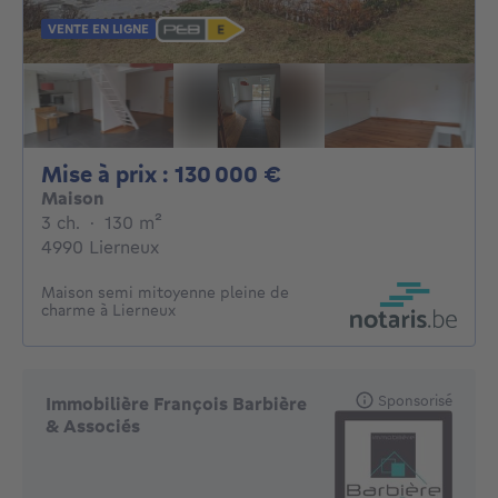
VENTE EN LIGNE
Mise à prix : 13000
Mise à prix : 130 000 €
Maison
3 chambres
mètres carrés
3 ch.
·
130
m²
4990 Lierneux
Maison semi mitoyenne pleine de
charme à Lierneux
Sponsorisé
Immobilière François Barbière
& Associés