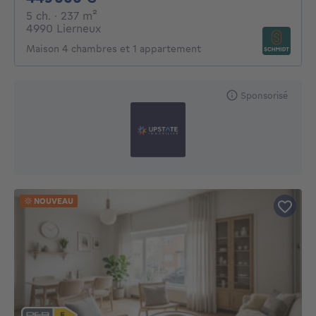
5 chambres
mètres carrés
5 ch.
· 237
m²
4990 Lierneux
Maison 4 chambres et 1 appartement
Sponsorisé
NOUVEAU