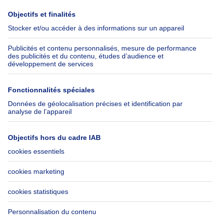
Presse
Crédit hypothécaire avec
Belfius
Emplois
Assurances
Groupe Axel Springer
Check-list déménagement
SeLoger.com
Immowelt.de
Aide
Suivez-nous
FAQ
Immoweb Blog
Fraude
Facebook
Accessibilité
X
Contactez-nous
LinkedIn
Immoweb SA © 2026 - Tous droits réservés
Conditions d'utilisation
Gestion des cookies
Vie privée