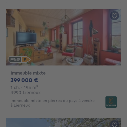
Immeuble mixte
399000€
399 000 €
1 chambre
mètres carrés
1 ch.
· 195
m²
4990 Lierneux
Immeuble mixte en pierres du pays à vendre
à Lierneux