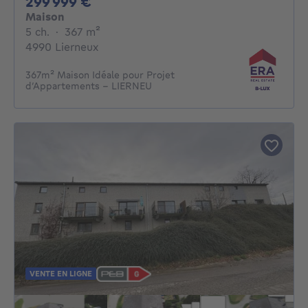
299999€
299 999 €
Maison
5 chambres
mètres carrés
5 ch.
·
367
m²
4990 Lierneux
367m² Maison Idéale pour Projet
d’Appartements - LIERNEU
VENTE EN LIGNE