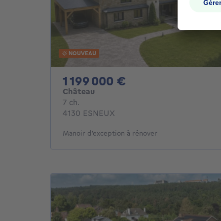
NOUVEAU
1199000€
1 199 000 €
Château
7 chambres
7 ch.
4130 ESNEUX
Manoir d'exception à rénover