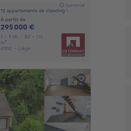
Sponsorisé
12 appartements de standing !
À partir de
295000€
295 000 €
1 - 3 Chambres
1 - 3 ch.
82 - 115
mètres carrés
m²
4000 - Liège