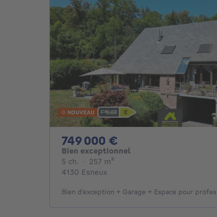
NOUVEAU
749000€
749 000 €
Bien exceptionnel
5 chambres
mètres carrés
5 ch.
·
257
m²
4130 Esneux
Bien d’exception + Garage + Espace pour profess