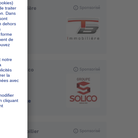
TB Immobilière
Sponsorisé
4900
-
Spa
Groupe Solico
Sponsorisé
4000
-
Liège
Cosy Immobilier
Sponsorisé