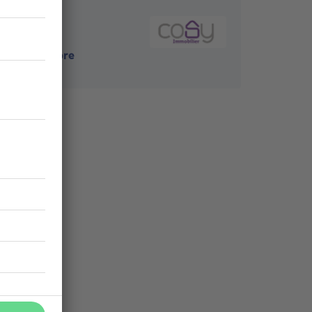
4121
-
Neupre