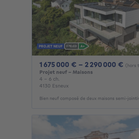
PROJET NEUF
De 
1 675 000 € - 2 290 000 €
(hors 
Projet neuf - Maisons
4 - 6 Chambres
4 - 6 ch.
4130 Esneux
Bien neuf composé de deux maisons semi-jointi