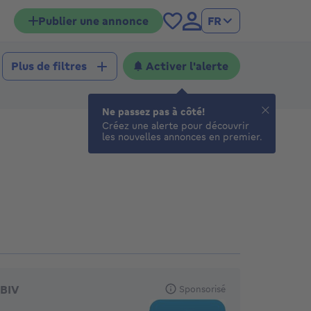
Publier une annonce
FR
Activer l'alerte
Plus de filtres
Ne passez pas à côté!
Créez une alerte pour découvrir
les nouvelles annonces en premier.
gences en vedette
BIV
Sponsorisé