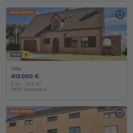
SOUS OPTION
Villa
415000€
415 000 €
3 chambres
mètres carrés
3 ch.
· 233
m²
4630 Soumagne
SOUS OPTION