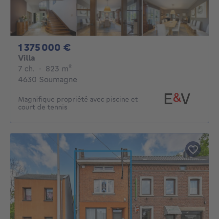
1375000€
1 375 000 €
Villa
7 chambres
mètres carrés
7 ch.
·
823
m²
4630 Soumagne
Magnifique propriété avec piscine et
court de tennis