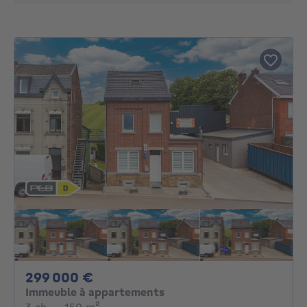
299000€
299 000 €
Immeuble à appartements
3 chambres
mètres carrés