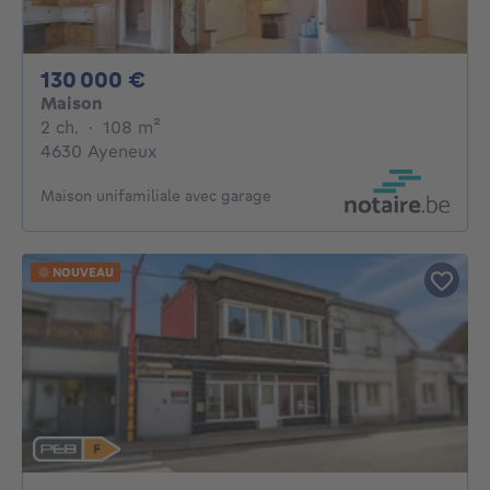
130000€
130 000 €
Maison
2 chambres
mètres carrés
2 ch.
·
108
m²
4630 Ayeneux
Maison unifamiliale avec garage
NOUVEAU