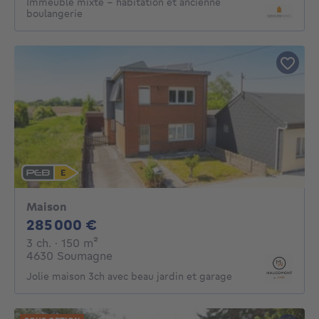
Immeuble mixte - habitation et ancienne
boulangerie
Maison
285000€
285 000 €
3 chambres
mètres carrés
3 ch.
· 150
m²
4630 Soumagne
Jolie maison 3ch avec beau jardin et garage