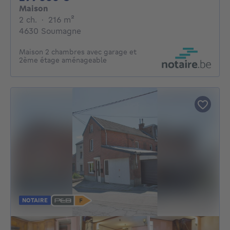
Maison
2 chambres
mètres carrés
2 ch.
·
216
m²
4630 Soumagne
Maison 2 chambres avec garage et
2ème étage aménageable
NOTAIRE