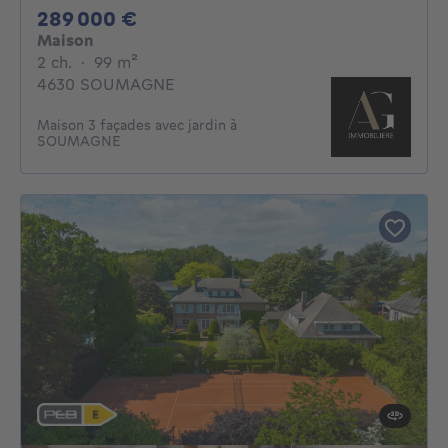
289000€
289 000 €
Maison
2 chambres
mètres carrés
2 ch.
·
99
m²
4630 SOUMAGNE
Maison 3 façades avec jardin à
SOUMAGNE