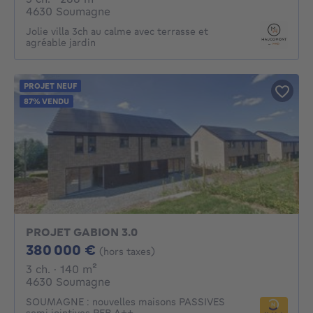
4630 Soumagne
Jolie villa 3ch au calme avec terrasse et
agréable jardin
PROJET NEUF
87% VENDU
PROJET GABION 3.0
380000€
380 000 €
(hors taxes)
3 chambres
mètres carrés
3 ch.
· 140
m²
4630 Soumagne
SOUMAGNE : nouvelles maisons PASSIVES
semi jointives PEB A++