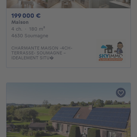
199000€
199 000 €
Maison
4 chambres
mètres carrés
4 ch.
·
180
m²
4630 Soumagne
CHARMANTE MAISON -4CH-
TERRASSE- SOUMAGNE -
IDEALEMENT SITU�