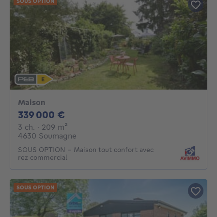
SOUS OPTION
Maison
339000€
339 000 €
3 chambres
mètres carrés
3 ch.
· 209
m²
4630 Soumagne
SOUS OPTION - Maison tout confort avec
rez commercial
SOUS OPTION