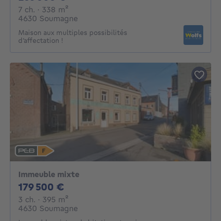
7 chambres
mètres carrés
7 ch.
· 338
m²
4630 Soumagne
Maison aux multiples possibilités
d’affectation !
Immeuble mixte
179500€
179 500 €
3 chambres
mètres carrés
3 ch.
· 395
m²
4630 Soumagne