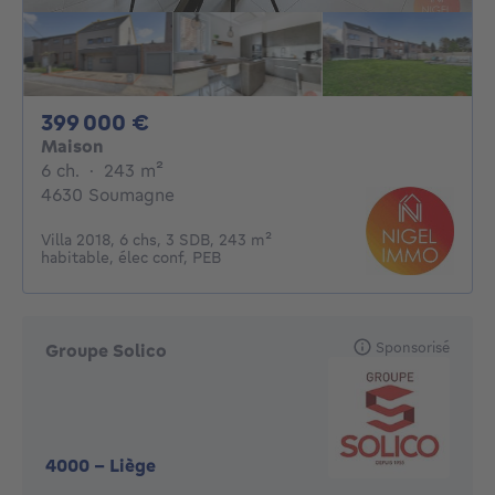
399000€
399 000 €
Maison
6 chambres
mètres carrés
6 ch.
·
243
m²
4630 Soumagne
Villa 2018, 6 chs, 3 SDB, 243 m²
habitable, élec conf, PEB
Sponsorisé
Groupe Solico
4000
-
Liège