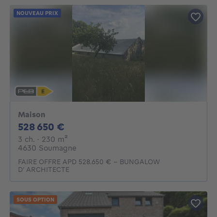
NOUVEAU PRIX
Maison
528650€
528 650 €
3 chambres
mètres carrés
3 ch.
· 230
m²
4630 Soumagne
FAIRE OFFRE APD 528.650 € - BUNGALOW
D’ ARCHITECTE
SOUS OPTION