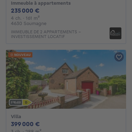
Immeuble à appartements
235000€
235 000 €
4 chambres
mètres carrés
4 ch.
· 161
m²
4630 Soumagne
IMMEUBLE DE 2 APPARTEMENTS –
INVESTISSEMENT LOCATIF
NOUVEAU
Villa
399000€
399 000 €
3 chambres
mètres carrés
3 ch.
· 288
m²