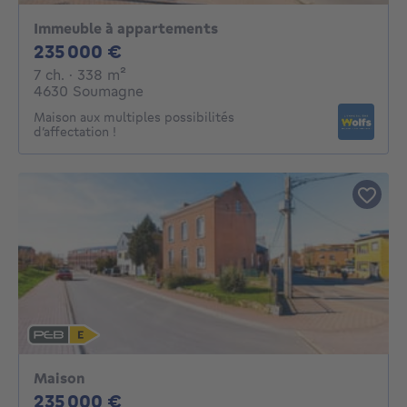
Immeuble à appartements
235000€
235 000 €
7 chambres
mètres carrés
7 ch.
· 338
m²
4630 Soumagne
Maison aux multiples possibilités
d’affectation !
Maison
235000€
235 000 €