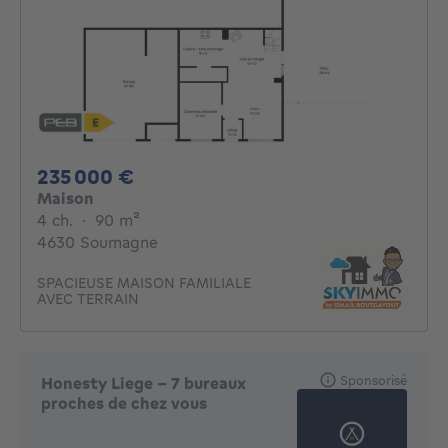
235000€
235 000 €
Maison
4 chambres
mètres carrés
4 ch.
·
90
m²
4630 Soumagne
SPACIEUSE MAISON FAMILIALE
AVEC TERRAIN
Sponsorisé
Honesty Liege - 7 bureaux
proches de chez vous