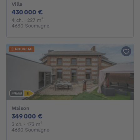
Villa
430000€
430 000 €
4 chambres
mètres carrés
4 ch.
· 227
m²
4630 Soumagne
NOUVEAU
Maison
349000€
349 000 €
3 chambres
mètres carrés
3 ch.
· 173
m²
4630 Soumagne