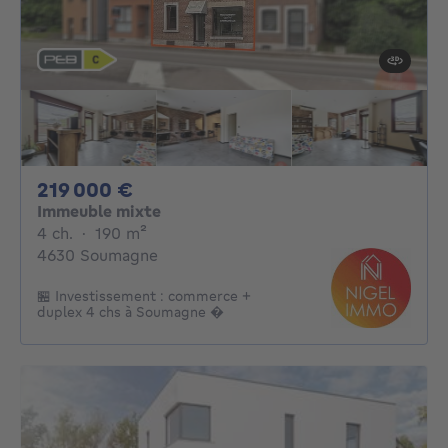
219000€
219 000 €
Immeuble mixte
4 chambres
mètres carrés
4 ch.
·
190
m²
4630 Soumagne
🏪 Investissement : commerce +
duplex 4 chs à Soumagne �