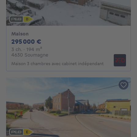
Maison
295000€
295 000 €
3 chambres
mètres carrés
3 ch.
· 194
m²
4630 Soumagne
Maison 3 chambres avec cabinet indépendant