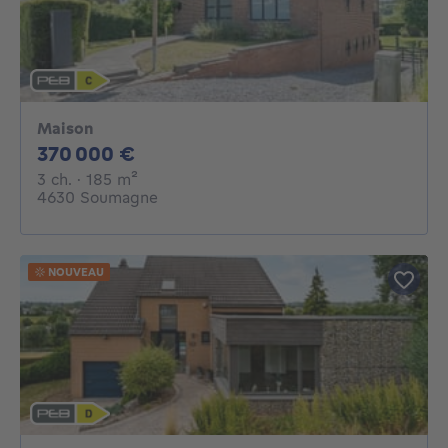
Maison
370000€
370 000 €
3 chambres
mètres carrés
3 ch.
· 185
m²
4630 Soumagne
NOUVEAU