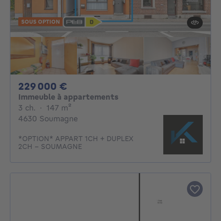
SOUS OPTION
229000€
229 000 €
Immeuble à appartements
3 chambres
mètres carrés
3 ch.
·
147
m²
4630 Soumagne
*OPTION* APPART 1CH + DUPLEX
2CH - SOUMAGNE