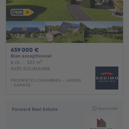
659000€
659 000 €
Bien exceptionnel
6 chambres
mètres carrés
6 ch.
·
523
m²
4630 SOUMAGNE
PROPRIETE 6 CHAMBRES - JARDIN
- GARAGE
Sponsorisé
Forward Real Estate