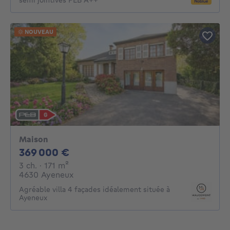
NOUVEAU
Maison
369000€
369 000 €
3 chambres
mètres carrés
3 ch.
· 171
m²
4630 Ayeneux
Agréable villa 4 façades idéalement située à
Ayeneux