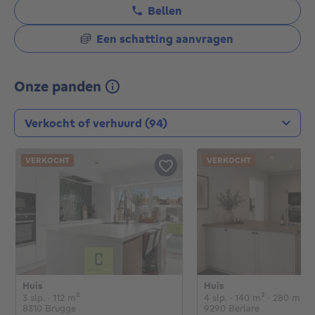
Bellen
Een schatting aanvragen
Onze panden
Type transactie
VERKOCHT
VERKOCHT
Huis
Huis
€
€
3 slaapkamers
vierkante meters
4 slaapkamers
vierkante 
vi
3 slp.
· 112
m²
4 slp.
· 140
m²
· 280
m²
8310 Brugge
9290 Berlare