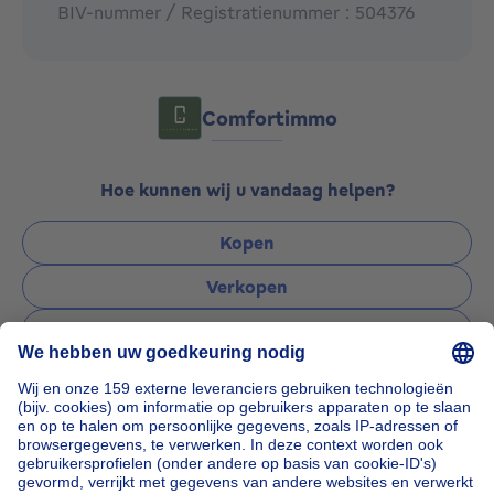
BIV-nummer / Registratienummer : 504376
Comfortimmo
Comfortimmo
Hoe kunnen wij u vandaag helpen?
Kopen
Verkopen
Verhuren
Beheren
Een vraag stellen