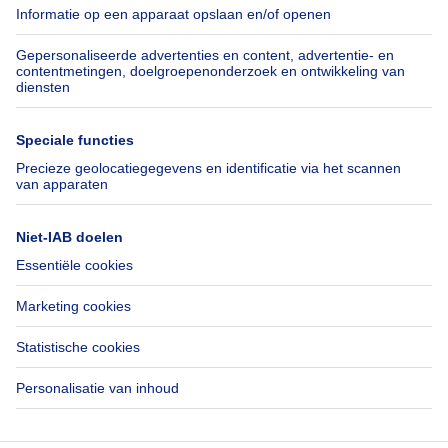
Belfius
Jobs
Verzekeringen
Axel Springer Group
Verhuis checklist
SeLoger.com
Immowelt.de
Hulp
Volg ons
Veelgestelde vragen
Immoweb Blog
Fraude
Facebook
Toegankelijkheid
X
Contacteer ons
LinkedIn
Immoweb SA © 2026 - Alle rechten voorbehouden
Gebruiksvoorwaarden
Cookie instellingen
Privacybeleid
Rangschikking regels