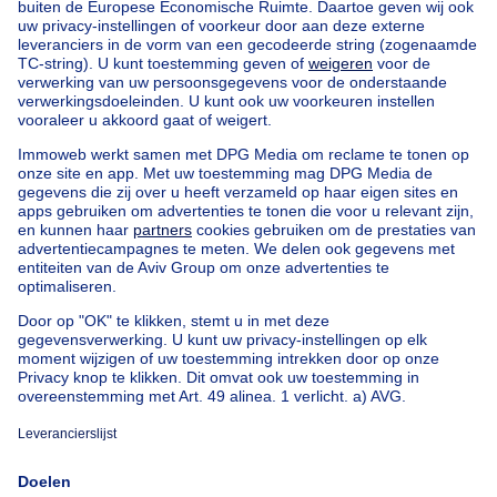
Home
Agentschappen
Agentschappen in Assebroek
Comfortimmo
Onze huizen buiten België
Huis te koop Frankrijk
Huis te koop Spanje
Huis te koop Italië
Huis te koop Luxemburg
Huis te koop Nederland
Goedkoop vastgoed
Goedkoop huis te koop
Goedkope appartementen te huur
Onze huurwoningen met slaapkamers
Appartement te koop met 3 slaapkamers Oostende
Huis te koop met 3 slaapkamers Stene
Huis te koop met 3 slaapkamers Deurne
Over
Tools
Immoweb
Schat mijn eigendom
Pers
Hypothecair krediet met