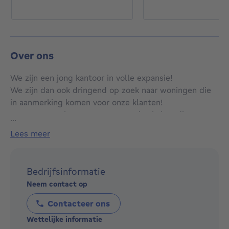
Over ons
We zijn een jong kantoor in volle expansie!
We zijn dan ook dringend op zoek naar woningen die
in aanmerking komen voor onze klanten!
Bent u op zoek naar een vastgoedmakelaar die voor u
...
het maximum uit de markt haalt?
lees meer
Wenst u op een zo snel mogelijke manier te
verkopen?
Bent u op zoek naar een complete begeleiding van A
Bedrijfsinformatie
tot Verkoop?
Neem contact op
Neem dan contact op met ons op 0492/889.894
Danzkij onze commerciële ervaring zijn we een echte
Contacteer ons
meerwaarde voor uw verkoop!
Wettelijke informatie