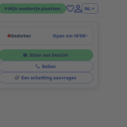
Mijn zoekertje plaatsen
NL
Gesloten
Open om 10:00
ies
Klik om de openingsuren weer te geven
Stuur een bericht
Bellen
Een schatting aanvragen