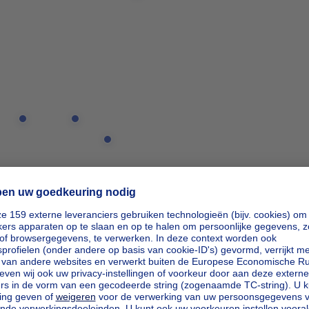
ipp_actio
ipp_actio