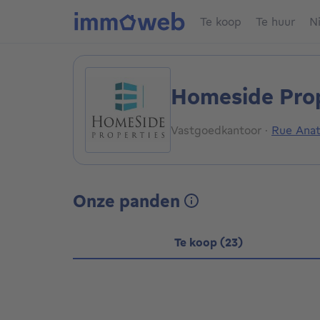
Te koop
Te huur
N
Homeside Prop
Vastgoedkantoor
·
Rue Anat
Onze panden
Te koop (23)