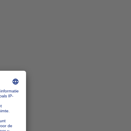
n_zoomIn
n_zoomOut