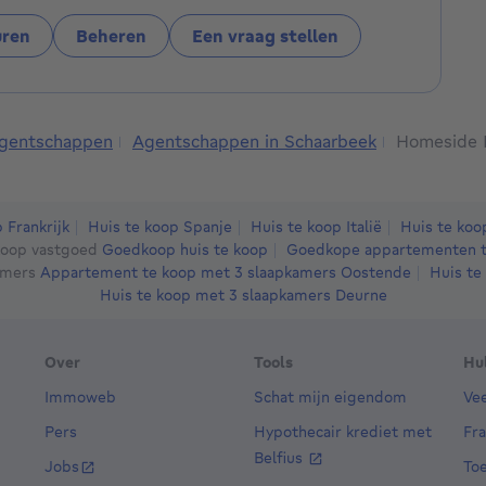
uren
Beheren
Een vraag stellen
gentschappen
Agentschappen in Schaarbeek
Homeside 
 Frankrijk
Huis te koop Spanje
Huis te koop Italië
Huis te ko
oop vastgoed
Goedkoop huis te koop
Goedkope appartementen t
amers
Appartement te koop met 3 slaapkamers Oostende
Huis te
Huis te koop met 3 slaapkamers Deurne
Over
Tools
Hu
Immoweb
Schat mijn eigendom
Ve
Pers
Hypothecair krediet met
Fr
Belfius
Jobs
Toe