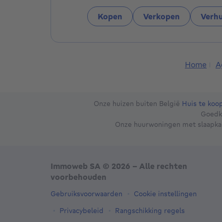
Kopen
Verkopen
Verh
Home
A
Onze huizen buiten België
Huis te koop
Goedk
Onze huurwoningen met slaapk
Immoweb SA © 2026 - Alle rechten
voorbehouden
Gebruiksvoorwaarden
Cookie instellingen
Privacybeleid
Rangschikking regels