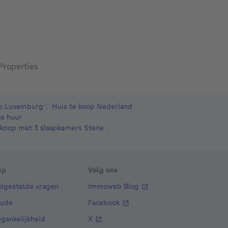
Properties
op Luxemburg
Huis te koop Nederland
e huur
 koop met 3 slaapkamers Stene
lp
Volg ons
elgestelde vragen
Immoweb Blog
aude
Facebook
gankelijkheid
X