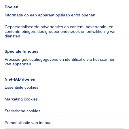
Pers
Hypothecair krediet met
Belfius
Jobs
Verzekeringen
Axel Springer Group
Verhuis checklist
SeLoger.com
Immowelt.de
Hulp
Volg ons
Veelgestelde vragen
Immoweb Blog
Fraude
Facebook
Toegankelijkheid
X
Contacteer ons
LinkedIn
Immoweb SA © 2026 - Alle rechten voorbehouden
Gebruiksvoorwaarden
Cookie instellingen
Privacybeleid
Rangschikking regels