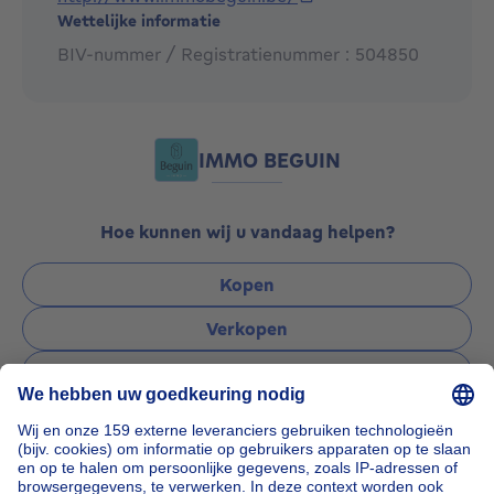
Wettelijke informatie
BIV-nummer / Registratienummer : 504850
IMMO BEGUIN
Hoe kunnen wij u vandaag helpen?
Kopen
Verkopen
Verhuren
Beheren
Een vraag stellen