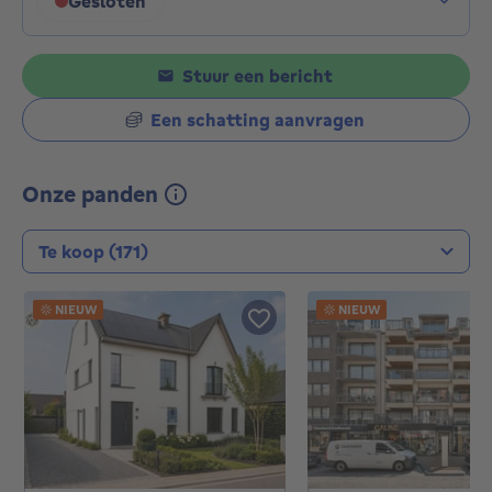
Gesloten
Klik om de openingsuren weer te geven
Stuur een bericht
Een schatting aanvragen
Onze panden
Type transactie
NIEUW
NIEUW