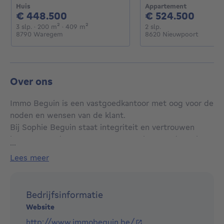
Huis
Appartement
448500€
5245
€ 448.500
€ 524.500
3 slaapkamers
vierkante meters
vierkante meters
2 slaapkamers
3 slp.
· 200
m²
· 409
m²
2 slp.
8790 Waregem
8620 Nieuwpoort
Over ons
Immo Beguin is een vastgoedkantoor met oog voor de
noden en wensen van de klant.
Bij Sophie Beguin staat integriteit en vertrouwen
immers steeds voorop. Samen met haar medewerkers
...
vormt zij een sterk team waar u als klant op kunt
lees meer
bouwen.
Dit jong en dynamisch kantoor heeft een ruime
ervaring in de vastgoedsector.
Bedrijfsinformatie
Website
Onze sterkte: SERVICE en VERTROUWEN!
http://www.immobeguin.be/