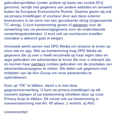
Home
Agentschappen
Agentschappen in Waregem
IMMO BEGUIN
Onze huizen buiten België
Huis te koop Frankrijk
Huis te koop Spanje
Huis te koop Italië
Huis te koop Luxemburg
Huis te koop Nederland
Goedkoop vastgoed
Goedkoop huis te koop
Goedkope appartementen te huur
Onze huurwoningen met slaapkamers
Appartement te koop met 3 slaapkamers Oostende
Huis te koop met 3 slaapkamers Stene
Huis te koop met 3 slaapkamers Deurne
Over
Tools
Immoweb
Schat mijn eigendom