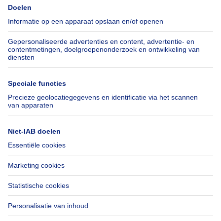
Pers
Hypothecair krediet met
Belfius
Jobs
Verzekeringen
Axel Springer Group
Verhuis checklist
SeLoger.com
Immowelt.de
Hulp
Volg ons
Veelgestelde vragen
Immoweb Blog
Fraude
Facebook
Toegankelijkheid
X
Contacteer ons
LinkedIn
Immoweb SA © 2026 - Alle rechten voorbehouden
Gebruiksvoorwaarden
Cookie instellingen
Privacybeleid
Rangschikking regels