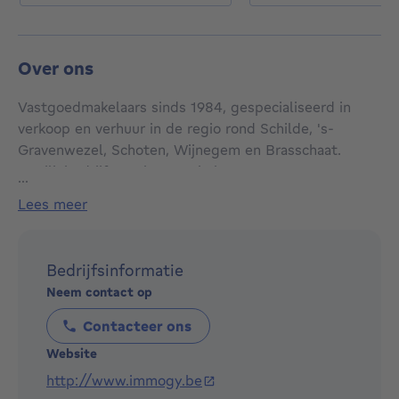
Over ons
Vastgoedmakelaars sinds 1984, gespecialiseerd in
verkoop en verhuur in de regio rond Schilde, 's-
Gravenwezel, Schoten, Wijnegem en Brasschaat.
Familiebedrijf met kantoor in het centrum van 's-
...
Gravenwezel. Gratis schatting en verkoopsanalyse.
lees meer
Bedrijfsinformatie
Neem contact op
Contacteer ons
Website
http://www.immogy.be