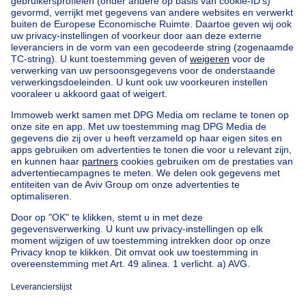
Home
Agentschappen
Agentschappen in Schilde
IMMOGY BV
Onze huizen buiten België
Huis te koop Frankrijk
Huis te koop Spanje
Huis te koop Italië
Huis te koop Luxemburg
Huis te koop Nederland
Goedkoop vastgoed
Goedkoop huis te koop
Goedkope appartementen te huur
Onze huurwoningen met slaapkamers
Appartement te koop met 3 slaapkamers Oostende
Huis te koop met 3 slaapkamers Stene
Huis te koop met 3 slaapkamers Deurne
Over
Tools
Immoweb
Schat mijn eigendom