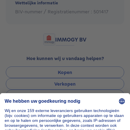
Wettelijke informatie
BIV-nummer / Registratienummer : 501417
IMMOGY BV
Hoe kunnen wij u vandaag helpen?
Kopen
Verkopen
Verhuren
Beheren
Een vraag stellen