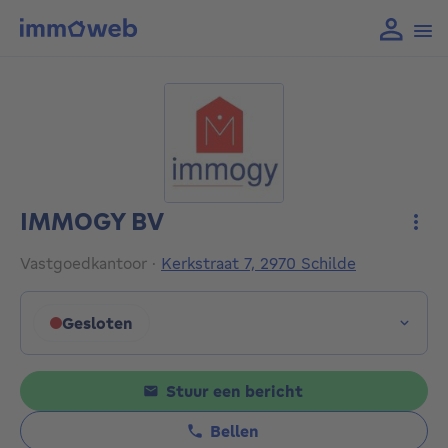
IMMOGY BV
Meer
Vastgoedkantoor
·
Kerkstraat 7, 2970 Schilde
Gesloten
Klik om de openingsuren weer te geven
Stuur een bericht
Bellen