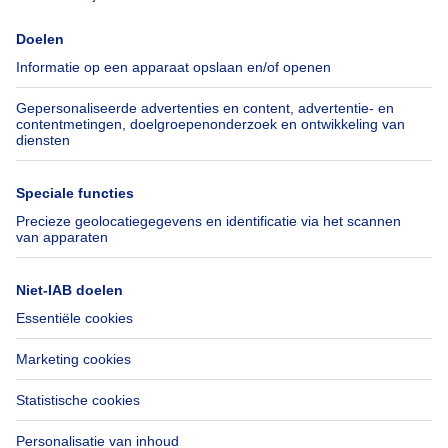
Immoweb
Schat mijn eigendom
Pers
Hypothecair krediet met
Belfius
Jobs
Verzekeringen
Axel Springer Group
Verhuis checklist
SeLoger.com
Immowelt.de
Hulp
Volg ons
Veelgestelde vragen
Immoweb Blog
Fraude
Facebook
Toegankelijkheid
X
Contacteer ons
LinkedIn
Immoweb SA © 2026 - Alle rechten voorbehouden
Gebruiksvoorwaarden
Cookie instellingen
Privacybeleid