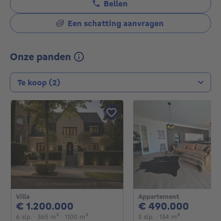
Bellen
Een schatting aanvragen
Onze panden
Type transactie
Villa
Appartement
1200000€
4900
€ 1.200.000
€ 490.000
6 slaapkamers
vierkante meters
vierkante meters
3 slaapkamers
vierkante me
6 slp.
· 365
m²
· 1100
m²
3 slp.
· 134
m²