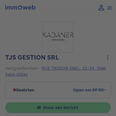
TJS GESTION SRL
Meer
Vastgoedkantoor
·
RUE TASSON SNEL, 22-24, 1060
Saint-Gilles
Gesloten
Open om 09:00
Klik om de openingsuren weer te geven
Stuur een bericht