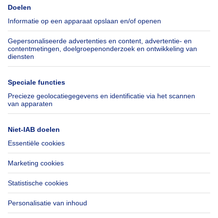
Pers
Hypothecair krediet met
Belfius
Jobs
Verzekeringen
Axel Springer Group
Verhuis checklist
SeLoger.com
Immowelt.de
Hulp
Volg ons
Veelgestelde vragen
Immoweb Blog
Fraude
Facebook
Toegankelijkheid
X
Contacteer ons
LinkedIn
Immoweb SA © 2026 - Alle rechten voorbehouden
Gebruiksvoorwaarden
Cookie instellingen
Privacybeleid
Rangschikking regels