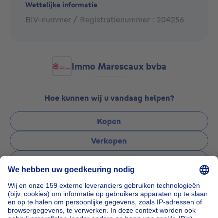
samenwerking. Bij Immo Marescaux vindt u de
Wettelijke informatie
combinatie van jarenlange ervaring en jong
BIV-nummer / Registratienummer : 204256
dynamisme.
Wij zijn gespecialiseerd in
Immo Marescaux bvba
Verkoop & verhuur van residentieel & commercieel
vastgoed
Hoe kunnen wij u vandaag helpen?
schattingen: door de jaren ervaring hebben we
ontelbare vergelijkingspunten verzameld zodat de
Kopen
correcte en reële waarde van uw onroerend goed kan
Verkopen
worden bepaald.
Verhuren
Beheer: volledige opvolging van uw verhuurdossier
Beheren
Tot binnenkort in ons kantoor in het centrum van
Een vraag stellen
Kortrijk!