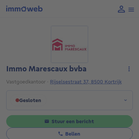
Immo Marescaux bvba
Meer
Vastgoedkantoor
·
Rijselsestraat 37, 8500 Kortrijk
Gesloten
Klik om de openingsuren weer te geven
Stuur een bericht
Bellen