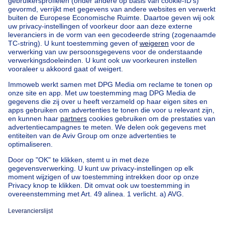
Home
Agentschappen
Agentschappen in Kortrijk
Immo Marescaux bvba
Onze huizen buiten België
Huis te koop Frankrijk
Huis te koop Spanje
Huis te koop Italië
Huis te koop Luxemburg
Huis te koop Nederland
Goedkoop vastgoed
Goedkoop huis te koop
Goedkope appartementen te huur
Onze huurwoningen met slaapkamers
Appartement te koop met 3 slaapkamers Oostende
Huis te koop met 3 slaapkamers Stene
Huis te koop met 3 slaapkamers Deurne
Over
Tools
Immoweb
Schat mijn eigendom