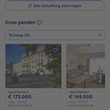
Een schatting aanvragen
Onze panden
Type transactie
Appartement
Appartement
173000€
16900
€ 173.000
€ 169.000
1 slaapkamer
vierkante meters
1 slaapkamer
vierkante mete
1 slp.
· 34
m²
1 slp.
· 67
m²
8500 KORTRIJK
8500 KORTRIJK