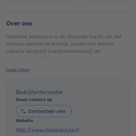
Over ons
Valentine Marescaux is de drijvende kracht van het
familiaal kantoor te Kortrijk, samen met dochter
Isabelle Sergeant (vastgoedmakelaar), en
medewerker Frédérique DeBouvre. Ons kantoor,
...
opgericht in 1965 door Emile Marescaux Sr, is een
lees meer
gevestigde waarde in de vastgoedmarkt van Kortrijk
en omgeving.
Bedrijfsinformatie
Als open kantoor zijn wij steeds toegankelijk voor
Neem contact op
vrijblijvend advies.
Contacteer ons
De persoonlijke communicatie met u, als klant, staat
Website
centraal bij al onze activiteiten. Dankzij ons familiaal
http://www.marescaux.be
karakter kan u rekenen op een betrouwbare