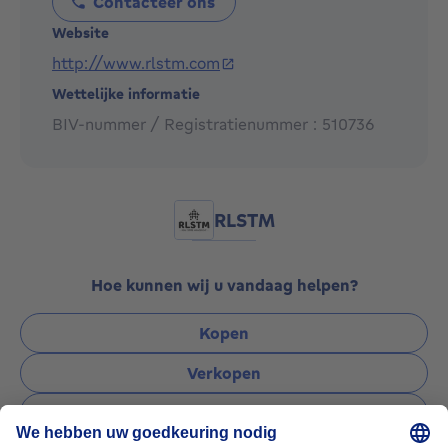
Contacteer ons
Website
http://www.rlstm.com
Wettelijke informatie
BIV-nummer / Registratienummer : 510736
RLSTM
Hoe kunnen wij u vandaag helpen?
Kopen
Verkopen
Verhuren