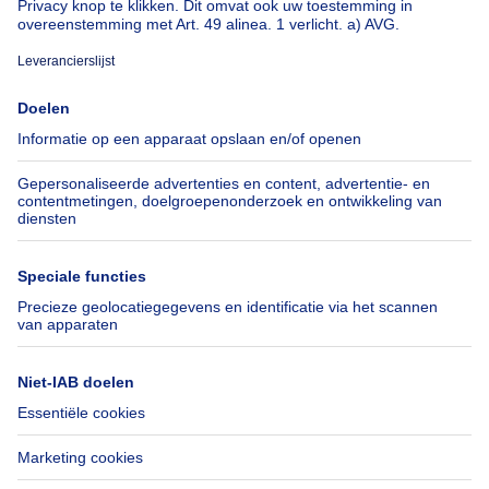
Over
Tools
Immoweb
Schat mijn eigendom
Pers
Hypothecair krediet met
Belfius
Jobs
Verzekeringen
Axel Springer Group
Verhuis checklist
SeLoger.com
Immowelt.de
Hulp
Volg ons
Veelgestelde vragen
Immoweb Blog
Fraude
Facebook
Toegankelijkheid
X
Contacteer ons
LinkedIn