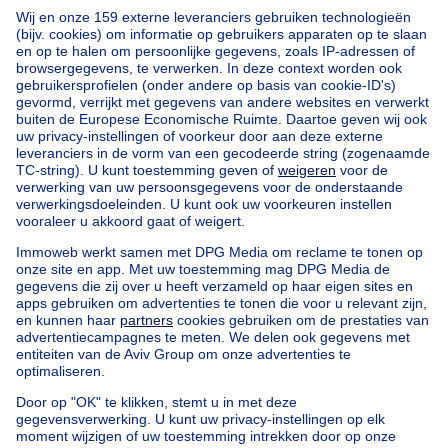
Beheren
Een vraag stellen
Home
Agentschappen
Agentschappen in Huldenberg
RLSTM
Onze huizen buiten België
Huis te koop Frankrijk
Huis te koop Spanje
Huis te koop Italië
Huis te koop Luxemburg
Huis te koop Nederland
Goedkoop vastgoed
Goedkoop huis te koop
Goedkope appartementen te huur
Onze huurwoningen met slaapkamers
Appartement te koop met 3 slaapkamers Oostende
Huis te koop met 3 slaapkamers Stene
Huis te koop met 3 slaapkamers Deurne