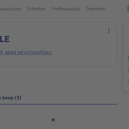
ieuwbouw
Schatten
Professionals
Diensten
LLE
Meer act
 39, 6840 NEUFCHATEAU
e koop (3)