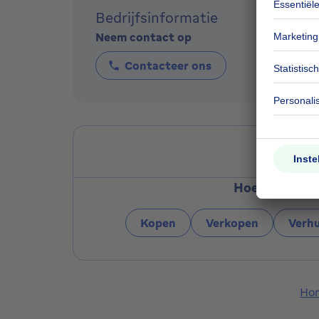
Bedrijfsinformatie
Neem contact op
Contacteer ons
Ca
Hoe kunnen w
Kopen
Verkopen
Verh
Ho