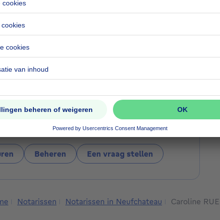
Website
https://www.notaire-ruelle.be/
roline RUELLE
ij u vandaag helpen?
uren
Beheren
Een vraag stellen
me
Notarissen
Notarissen in Neufchateau
Caroline RU