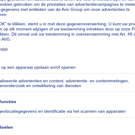
KOOP
NOTARIS
Next
Huis
 85000€
Instelprijs : 45000€
150000€
ijs : € 45.000
€ 150.000
pkamers
4 slaapkamers
4 slp.
Hubert
6860 Assenois
 ontvangen voor deze tekst.