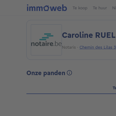
Te koop
Te huur
N
Caroline RUE
Notaris
·
Chemin des Lilas
Onze panden
T