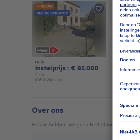
NIEUW
ONLINE VER
ONLINE VERKOOP
Huis
Huis
Instelprijs :
Instelprijs : € 85.000
Instelpr
2 slaapkamers
4 slaa
2 slp.
4 slp.
6690 Vielsalm
6870 Saint-
Over ons
Helaas hebben we geen Nederlandse vertaling