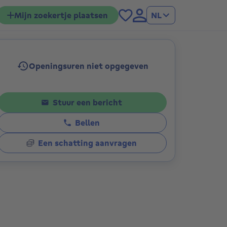
Mijn zoekertje plaatsen
NL
Openingsuren niet opgegeven
ies
Stuur een bericht
Bellen
Een schatting aanvragen