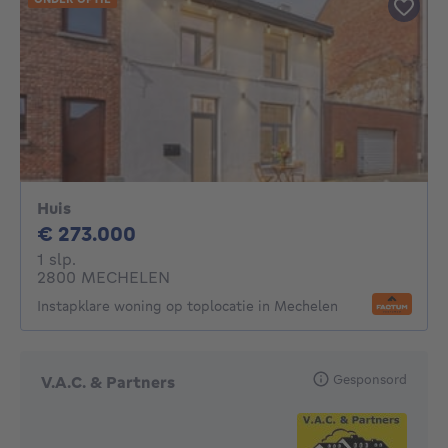
Huis
273000€
€ 273.000
1 slaapkamer
1 slp.
2800 MECHELEN
Instapklare woning op toplocatie in Mechelen
Gesponsord
V.A.C. & Partners