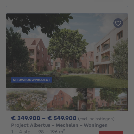
NIEUWBOUWPROJECT
Van 349900€ Tot 
€ 349.900 - € 549.900
(excl. belastingen)
Project Albertus - Mechelen - Woningen
1 - 4 Slaapkamers
vierkante meters
1 - 4 slp.
·
98 - 196
m²