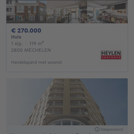
270000€
€ 270.000
Huis
1 slaapkamer
vierkante meters
1 slp.
·
119
m²
2800 MECHELEN
Handelspand met woonst
Gesponsord