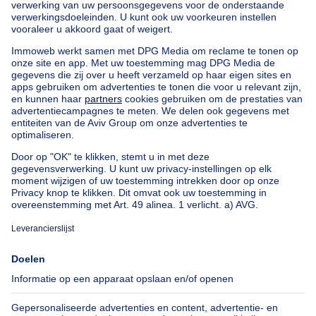
Huis te koop met 1 slaapkamer Limburg
Huis te koop met 1 slaapkamer Walem
Appartementsblok te koop
Bel-etage te koop
Uitzonderlijk vastgoed te koop
Boerderij te koop
Bungalow te koop
Chalet te koop
Kasteel te koop
Landhuis te koop
Gebouw gemengd gebruik te koop
Andere panden te koop
Manoir te koop
Huis te koop goedkoop in Mechelen
Onze huizen buiten België
Huis te koop Frankrijk
Huis te koop Spanje
Huis te koop Italië
Huis te koop Luxemburg
Huis te koop Nederland
Over
Tools
Immoweb
Schat mijn eigendom
Pers
Hypothecair krediet met
Belfius
Jobs
Verzekeringen
Axel Springer Group