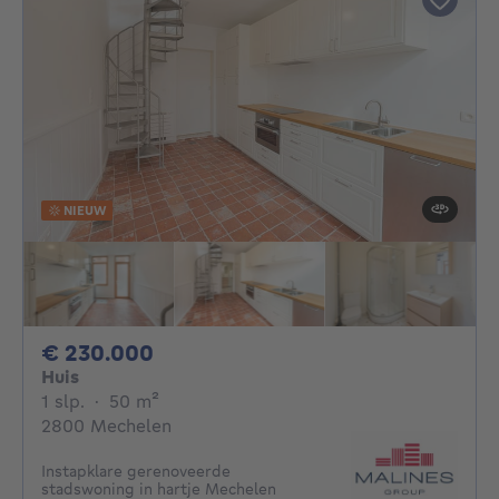
NIEUW
230000€
€ 230.000
Huis
1 slaapkamer
vierkante meters
1 slp.
·
50
m²
2800 Mechelen
Instapklare gerenoveerde
stadswoning in hartje Mechelen