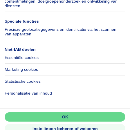
Verhuis checklist
SeLoger.com
Immowelt.de
Hulp
Volg ons
Veelgestelde vragen
Immoweb Blog
Fraude
Facebook
Toegankelijkheid
X
Contacteer ons
LinkedIn
Immoweb SA © 2026 - Alle rechten voorbehouden
Gebruiksvoorwaarden
Cookie instellingen
Privacybeleid
Rangschikking regels
Mis niets!
Activeer meldingen en wees als
eerste op de hoogte van nieuwe
zoekertjes.
3044 -
d2b95f88ad4c2e3527743d6bd81664b3a2df8b8e -