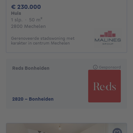
230000€
€ 230.000
Huis
1 slaapkamer
vierkante meters
1 slp.
·
50
m²
2800 Mechelen
Gerenoveerde stadswoning met
karakter in centrum Mechelen
Gesponsord
Reds Bonheiden
2820
-
Bonheiden