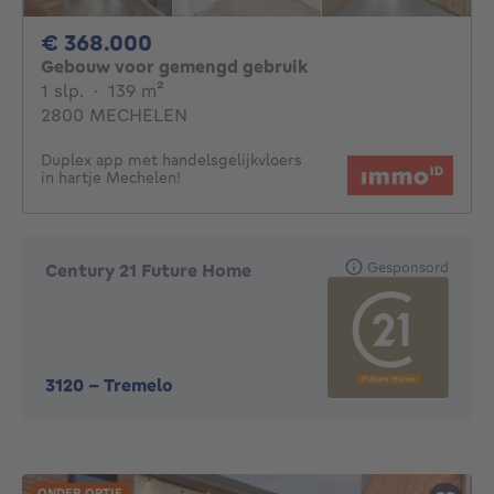
368000€
€ 368.000
Gebouw voor gemengd gebruik
1 slaapkamer
vierkante meters
1 slp.
·
139
m²
2800 MECHELEN
Duplex app met handelsgelijkvloers
in hartje Mechelen!
Gesponsord
Century 21 Future Home
3120
-
Tremelo
ONDER OPTIE